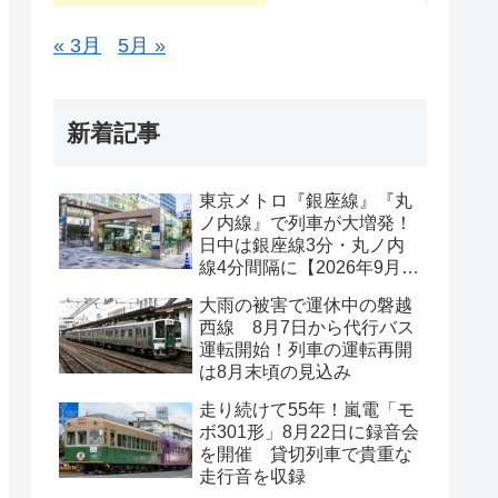
« 3月
5月 »
新着記事
東京メトロ『銀座線』『丸
ノ内線』で列車が大増発！
日中は銀座線3分・丸ノ内
線4分間隔に【2026年9月19
日ダイヤ改正】
大雨の被害で運休中の磐越
西線 8月7日から代行バス
運転開始！列車の運転再開
は8月末頃の見込み
走り続けて55年！嵐電「モ
ボ301形」8月22日に録音会
を開催 貸切列車で貴重な
走行音を収録