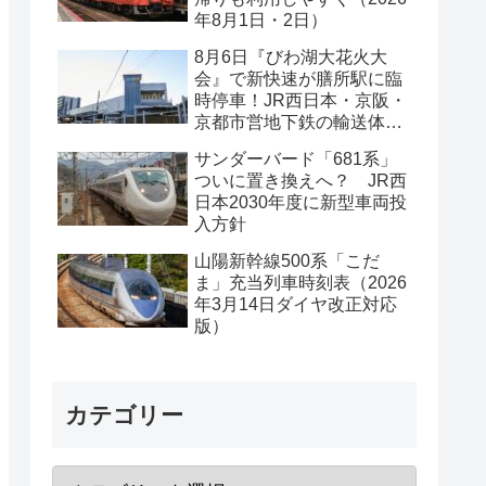
年8月1日・2日）
8月6日『びわ湖大花火大
会』で新快速が膳所駅に臨
時停車！JR西日本・京阪・
京都市営地下鉄の輸送体系
は？
サンダーバード「681系」
ついに置き換えへ？ JR西
日本2030年度に新型車両投
入方針
山陽新幹線500系「こだ
ま」充当列車時刻表（2026
年3月14日ダイヤ改正対応
版）
カテゴリー