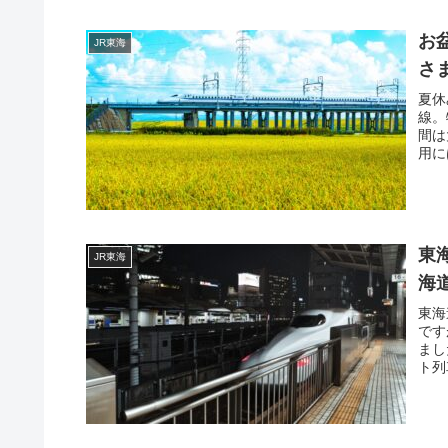
お
JR東海
さ
夏休
線。
間は
用に
東
JR東海
海
東海
です
まし
ト列