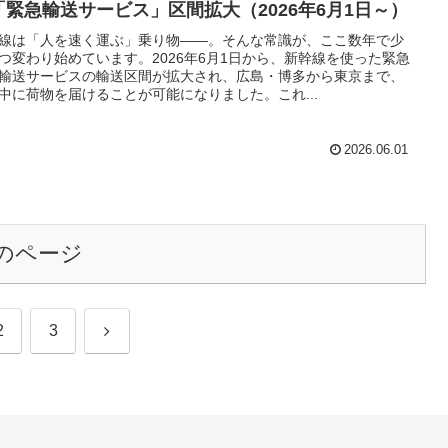
「緊急輸送サービス」区間拡大（2026年6月1日～）
線は「人を速く運ぶ」乗り物――。そんな常識が、ここ数年で少
つ変わり始めています。2026年6月1日から、新幹線を使った緊急
輸送サービスの輸送区間が拡大され、広島・博多から東京まで、
中に荷物を届けることが可能になりました。これ...
2026.06.01
のページ
次
2
3
へ