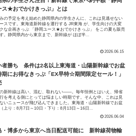
岡県の学生さん注目！新幹線で東京へ約半額「静岡
ース★おでかけきっぷ」とは
みの予定を考え始めた静岡県内の学生さんに、これは見逃せない
ースです。東海道新幹線を運行する JR東海 が、学生向けの大変
クな企画きっぷ 「静岡ユース★おでかけきっぷ」 をこの夏も販売
す。静岡県内から東京まで、新幹線が ほぼ半...
2026.06.15
い者勝ち 条件は2名以上東海道・山陽新幹線でお盆
時期にお得なきっぷ「EX早特☆期間限定セール！」
売
の新幹線は高い、混む、取れない――。毎年恒例とはいえ、帰省
行を考える側にとっては悩ましい時期です。そんな中、これは見
ないニュースが飛び込んできました。東海道・山陽新幹線でお盆
（上り：8月7日～10日・下り：8月13日～16日...
2026.06.04
島・博多から東京へ当日配送可能に 新幹線荷物輸