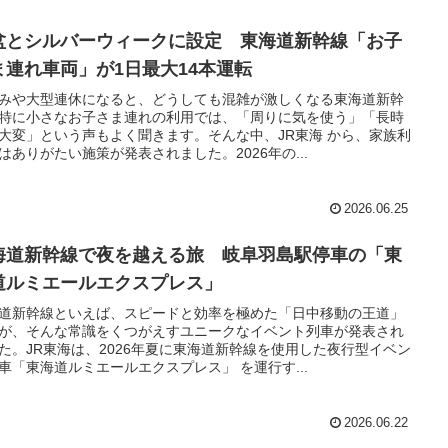
盆とシルバーウィークに設定 東海道新幹線「お子
ま連れ車両」が1日最大14本運転
みや大型連休になると、どうしても混雑が激しくなる東海道新幹
特に小さなお子さま連れの利用では、「周りに気を使う」「長時
大変」という声もよく聞きます。そんな中、JR東海 から、家族利
はありがたい施策が発表されました。2026年の...
2026.06.25
海道新幹線で夜を越える旅 岐阜羽島駅停車の「東
道ルミエールエクスプレス」
道新幹線といえば、スピードと効率を極めた「日中移動の王道」
が、そんな常識をくつがえすユニークなイベント列車が発表され
た。JR東海は、2026年夏に東海道新幹線を使用した夜行型イベン
車「東海道ルミエールエクスプレス」 を運行す...
2026.06.22