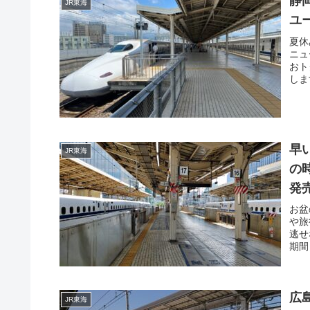
静
JR東海
ユ
夏休
ニュ
おト
しま
早
JR東海
の
発
お盆
や旅
逃せ
期間
広
JR東海