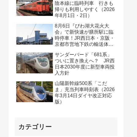
陰本線に臨時列車 行きも
帰りも利用しやすく（2026
年8月1日・2日）
8月6日『びわ湖大花火大
会』で新快速が膳所駅に臨
時停車！JR西日本・京阪・
京都市営地下鉄の輸送体系
は？
サンダーバード「681系」
ついに置き換えへ？ JR西
日本2030年度に新型車両投
入方針
山陽新幹線500系「こだ
ま」充当列車時刻表（2026
年3月14日ダイヤ改正対応
版）
カテゴリー