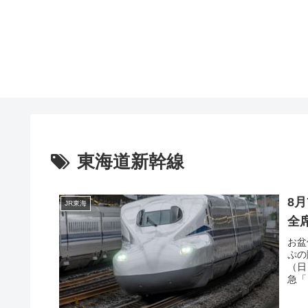
東海道新幹線
8
JR東海
全
お盆
ぷの
（日
急「