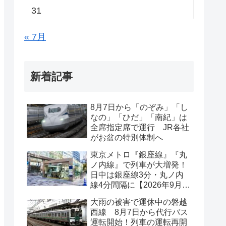
31
« 7月
新着記事
8月7日から「のぞみ」「し
なの」「ひだ」「南紀」は
全席指定席で運行 JR各社
がお盆の特別体制へ
東京メトロ『銀座線』『丸
ノ内線』で列車が大増発！
日中は銀座線3分・丸ノ内
線4分間隔に【2026年9月19
日ダイヤ改正】
大雨の被害で運休中の磐越
西線 8月7日から代行バス
運転開始！列車の運転再開