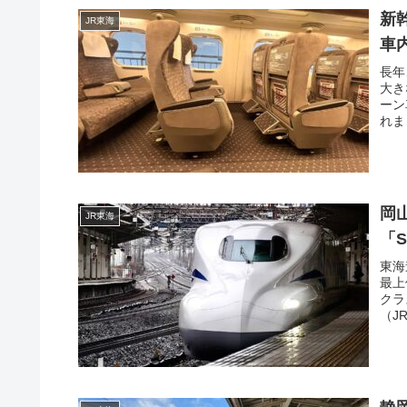
新
JR東海
車
長年
大き
ーン
れま
岡
JR東海
「S
東海
最上
クラ
（JR