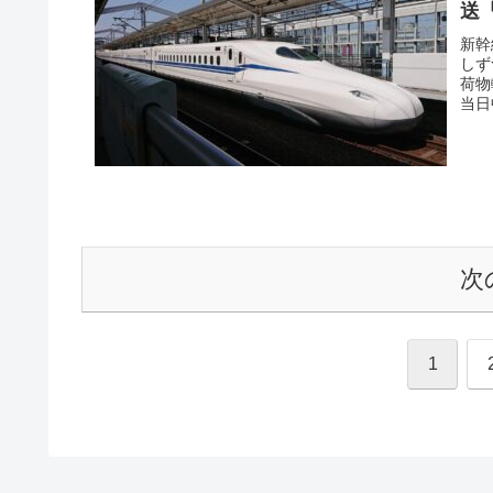
送
新幹
しず
荷物
当日
次
1