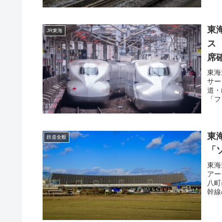
東
JR東海
ス
席
東海
サー
道・
「フ
東
鉄道全般
「
東海
アー
八町
幹線