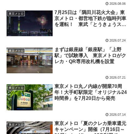
2026.08.06
7月25日は「隅田川花火大会」東
東京メトロ
京メトロ・都営地下鉄が臨時列車
を運転！ 東武「とうきょうスカ
イツリー駅」では西口からは入れ
ません
2026.07.24
まずは銀座線「銀座駅」「上野
東京メトロ
駅」で試験導入 東京メトロがク
レカ・QR専用改札機を設置
2026.07.21
東京メトロ丸ノ内線が開業70周
東京メトロ
年！大手町駅限定「オリジナル24
時間券」を7月20日から発売
2026.07.14
東京メトロ「夏のクレカ乗車還元
東京メトロ
キャンペーン」開催（7月16日～