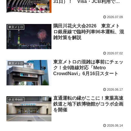
31日）！ Visa・JCB利用でポ
イント還元
2026.07.09
隅田川花火大会2026 東京メト
東京メトロ
ロ銀座線で臨時列車96本運転、混
雑対策を解説
2026.07.02
東京メトロの混雑は事前にチェッ
東京メトロ
ク！全9路線対応「Metro
CrowdNavi」6月16日スタート
2026.06.17
直通運転の縁がここに！東葉高速
鉄道博物館
鉄道と地下鉄博物館がコラボ企画
を開催
2026.06.14