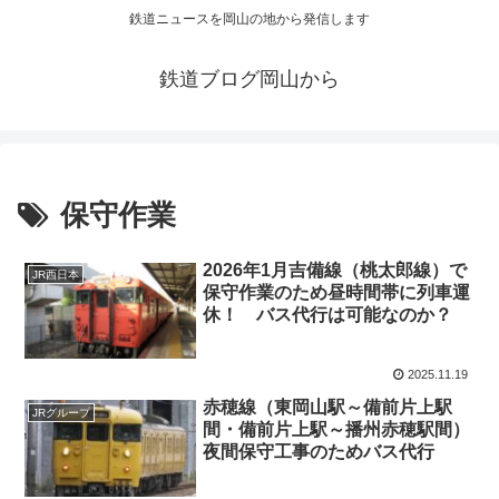
鉄道ニュースを岡山の地から発信します
鉄道ブログ岡山から
保守作業
2026年1月吉備線（桃太郎線）で
JR西日本
保守作業のため昼時間帯に列車運
休！ バス代行は可能なのか？
2025.11.19
赤穂線（東岡山駅～備前片上駅
JRグループ
間・備前片上駅～播州赤穂駅間）
夜間保守工事のためバス代行