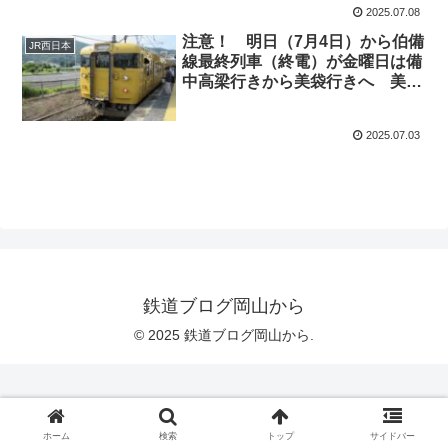
2025.07.08
注意！ 明日（7月4日）から伯備
JR西日本
線最終列車（終電）が金曜日は備
中高梁行きから美袋行きへ 美袋
駅で降車してもどうしようありま
せんよ（2026年度はありませ
2025.07.03
ん）
鉄道ブログ岡山から
© 2025 鉄道ブログ岡山から.
ホーム
検索
トップ
サイドバー