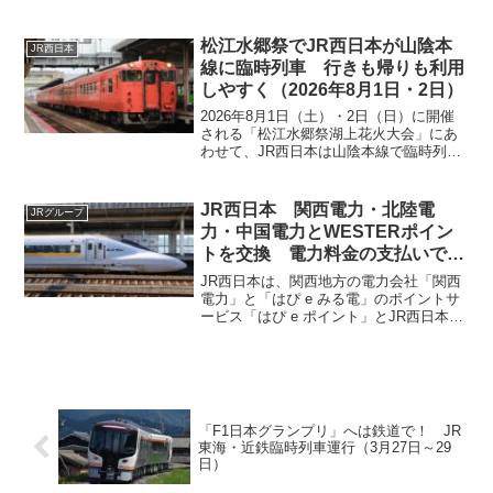
なく新見駅から生山駅の区間は普通に考
えれば廃線となりそうな状況となってい
ます。もし、経営分離された場合は第三
松江水郷祭でJR西日本が山陰本
JR西日本
セクターとして残ると考えられます。そ
線に臨時列車 行きも帰りも利用
こでどういう形で経営分離されるか検討
しやすく（2026年8月1日・2日）
してみたいと思います。
2026年8月1日（土）・2日（日）に開催
される「松江水郷祭湖上花火大会」にあ
わせて、JR西日本は山陰本線で臨時列車
を運行します。花火大会当日は通常の列
車だけでは混雑が予想されますが、行
き・帰りの双方で臨時列車を設定するこ
JR西日本 関西電力・北陸電
JRグループ
とで、利用者の集中...
力・中国電力とWESTERポイン
トを交換 電力料金の支払いで列
車に乗ろう！（2025年3月26日
JR西日本は、関西地方の電力会社「関西
投稿分一部修正変更有）
電力」と「はぴ e みる電」のポイントサ
ービス「はぴ e ポイント」とJR西日本の
「WESTERポイント」との相互交換を
2025年（令和7年）1月28日（火）から行
っています。また、北陸地方の電力会社
「北陸電力」とも「ほくリンクポイン
ト」から「WESTERポイント」への交換
サービスを2025年3月17日（月）から行
「F1日本グランプリ」へは鉄道で！ JR
っています。また、「中国電力」もエネ
東海・近鉄臨時列車運行（3月27日～29
ルギアポイントサービス2024年12月2日
日）
（月）から行っています。