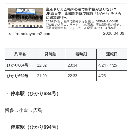
嵐＆ドリカム福岡公演で新幹線が足りない？
JR西日本、山陽新幹線で臨時「ひかり」をさら
に追加運行へ
2026年4月、福岡で開催される 嵐 と DREAMS COME
TRUE の大型コンサート。この週末、実は新幹線の輸送力
不足が懸念されていました。JR西日本では、4月24日～26
日に広島行き「ひかり号」、小倉行き「こだま号」の臨時
2026.04.09
railfromokayama2.com
列車を運...
列車名
発時刻
着時刻
運転日
ひかり684号
22:32
23:34
4/24・4/25
ひかり694号
21:20
22:33
4/26
・
停車駅（ひかり684号）
博多→小倉→広島
・
停車駅（ひかり694号）