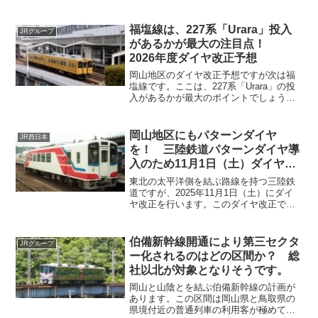
福塩線は、227系「Urara」投入
JRグループ
があるかが最大の注目点！
2026年度ダイヤ改正予想
岡山地区のダイヤ改正予想ですが次は福
塩線です。ここは、227系「Urara」の投
入があるかが最大のポイントでしょう。
福塩線は、まだ227系「urara」の試運転
の情報がなく来年の投入があるかどうか
判断が出来ない状況にあります。しか
岡山地区にもパターンダイヤ
JR西日本
し、105系も新しい車両ではないため近い
を！ 三陸鉄道パターンダイヤ導
うちに置き換えがあると思われます。
入のため11月1日（土）ダイヤ改
正！
東北の太平洋側を結ぶ路線を持つ三陸鉄
道ですが、2025年11月1日（土）にダイ
ヤ改正を行います。このダイヤ改正で
は、データイムにパターンダイヤを取り
入れることが大きなポイントとなってい
ます。現状、吉備線（桃太郎線）以外、
伯備新幹線開通により第三セクタ
JRグループ
データイムのダイヤが均一ではない岡山
ー化されるのはどの区間か？ 総
地区でもパターンダイヤ化は難しいので
社以北が対象となりそうです。
しょうか。
岡山と山陰とを結ぶ伯備新幹線の計画が
あります。この区間は岡山県と鳥取県の
県境付近の普通列車の利用客が極めて少