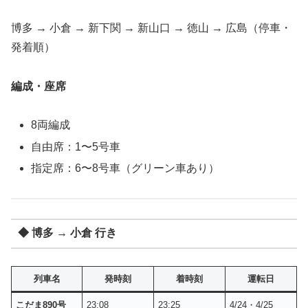
博多 → 小倉 → 新下関 → 新山口 → 徳山 → 広島（停車・
発着順）
編成・座席
8両編成
自由席：1〜5号車
指定席：6〜8号車（グリーン車あり）
◆ 博多 → 小倉 行き
列車名
発時刻
着時刻
運転日
こだま890号
23:08
23:25
4/24・4/25