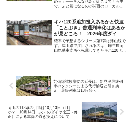
める」——そんな話題が聞こえてくる中
で、ふと気になるのが関西のローカル幹
線・JR奈良線の将来です。現在走ってい
る車両を見渡すと、「そろそろ世代交代
の時期では？」と感じる人も多いのでは
キハ120系追加投入あるかと快速
JR西日本
ないでしょうか。...
「ことぶき」普通列車化はあるか
が見どころ！ 2026年度ダイヤ
改正津山線を確率で予想！
確率で予想するシリーズ第7弾は津山線で
す。津山線で注目されるのは、昨年度岡
山気動車支所へ転属してきたキハ120形と
新山口支所のキハ120形を使用した津山線
のキハ120形運行による高速化と、夕方の
上り（岡山駅→津山駅）の快速「ことぶ
き」の普通列車化があるかだと思いま
す。
芸備線試験増便の延長は、新見発最終列
車のタクシーによる代行輸送と引き換
え 最終列車は18時台へ！
岡山の113系の引退は10月13日（月）
か？ 10月14日（火）のダイヤ改正（修
正）による車両の置き換えについて