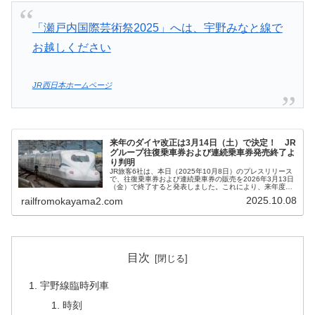
「瀬戸内国際芸術祭2025」へは、宇野みなと線で
お越しください
JR西日本ホームページ
来年のダイヤ改正は3月14日（土）で決定！ JR
グループ往復乗車券および連続乗車券発売終了よ
り判明
JR旅客6社は、本日（2025年10月8日）のプレスリリース
で、往復乗車券および連続乗車券の販売を2026年3月13日
（金）で終了すると発表しました。これにより、来年度の
ダイヤ改正の日にちは3月14日（土）と判明しました。学
2025.10.08
railfromokayama2.com
生割引・ジパングクラブについては、扱いを変更されるこ
とになりましたので併せて記載したいと思います。
目次
宇野線臨時列車
時刻