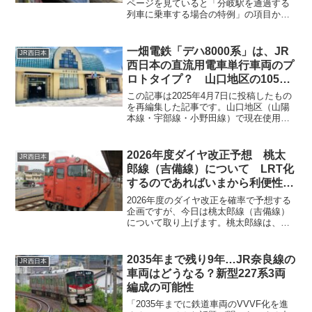
ページを見ていると「分岐駅を通過する
列車に乗車する場合の特例」の項目か
ら”※三原以遠ー広島間新幹線利用の場合
を含む”の一文が2026年3月号から消えて
いました。最初は、なぜ消えたのか分か
一畑電鉄「デハ8000系」は、JR
JR西日本
りませんでしたが調べてみると岡山方面
西日本の直流用電車単行車両のプ
からは影響があることが分かりました。
ロトタイプ？ 山口地区の105
ポイントは、旅客営業規則第160条の5が
系・123系置き換え用か？
変更されたことが関係あるようです。な
この記事は2025年4月7日に投稿したもの
お、この変更により岡山だけでなく三原
を再編集した記事です。山口地区（山陽
駅以東から山陽新幹線・東海道新幹線を
本線・宇部線・小野田線）で現在使用さ
利用する際は運賃が変更になる可能性が
れている105系・123系は車齢が高く新車
あるので注意が必要です。
投入の時期が迫っています。その置き換
えについて一畑電鉄で投入された8000系
2026年度ダイヤ改正予想 桃太
JR西日本
が後藤総合車両所で製作されたため山口
郎線（吉備線）について LRT化
地区にも使われるのではないかと思い記
するのであればいまから利便性の
事にしてみました。
向上を！
2026年度のダイヤ改正を確率で予想する
企画ですが、今日は桃太郎線（吉備線）
について取り上げます。桃太郎線は、日
中の時間帯のパターンダイヤがされてお
り、ダイヤ的にはほぼ完成の域に達して
おり改正の余地がありませんが、その中
2035年まで残り9年…JR奈良線の
JR西日本
の小さなところでも探してみたいと思い
車両はどうなる？新型227系3両
ます。
編成の可能性
「2035年までに鉄道車両のVVVF化を進