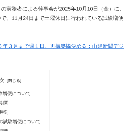
実務者による幹事会が2025年10月10日（金）に、
で、11月24日まで土曜休日に行われている試験増便
６年３月まで週１日、再構築協決める：山陽新聞デジ
次
験増便について
期間
時刻
降の試験増便について
期間