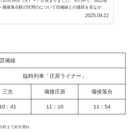
（10月14日（火）～）が決まりました。その中で、岡山地
～備後落合駅の区間のについて伯備線との接続を見ながら
みたいと思います。なお、ダイヤについてはJR西日本のお
2025.09.22
を参考にしています。
芸備線
臨時列車「庄原ライナー」
三次
備後庄原
備後落合
10：41
11：10
11：54
合駅まで延長運転