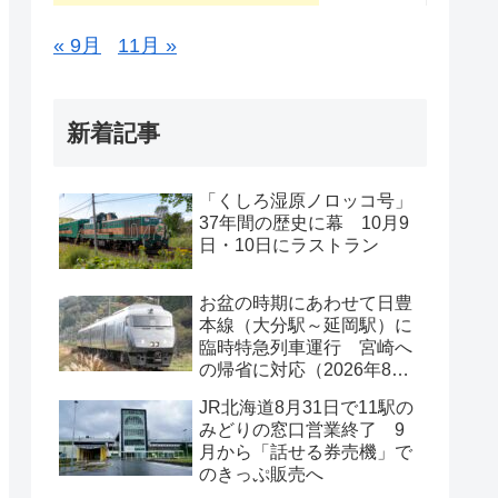
« 9月
11月 »
新着記事
「くしろ湿原ノロッコ号」
37年間の歴史に幕 10月9
日・10日にラストラン
お盆の時期にあわせて日豊
本線（大分駅～延岡駅）に
臨時特急列車運行 宮崎へ
の帰省に対応（2026年8月
11日～13日）
JR北海道8月31日で11駅の
みどりの窓口営業終了 9
月から「話せる券売機」で
のきっぷ販売へ