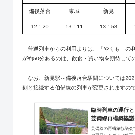
備後落合
東城
新見
12：20
13：11
13：58
普通列車からの利用よりは、「やくも」の利
が約50分あるのは、飲食・買い物を期待して
なお、新見駅～備後落合駅間については202
刻と接続する伯備線の列車が変更されますの
臨時列車の運行
芸備線再構築協
芸備線の再構築協議会で