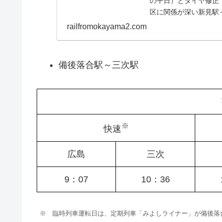
の平日）とダイヤ修正
区に関係が深い新見駅
利便性について考えて
railfromokayama2.com
でかけネットのダイヤ
備後落合駅～三次駅
※
快速
広島
三次
9：07
10：36
※ 臨時列車運転日は、定期列車「みよしライナー」が備後落