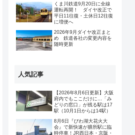
くま川鉄道9月20日に全線
運転再開！ ダイヤ改正で
平日11往復・土休日12往復
に増便へ
2026年9月ダイヤ改正まと
め 鉄道各社の変更内容を
随時更新
人気記事
【2026年8月6日更新】大阪
府内でもここだけに…「み
どりの窓口」が残る駅は17
駅（10月1日からは14駅）
8月6日『びわ湖大花火大
会』で新快速が膳所駅に臨
時停車！JR西日本・京阪・