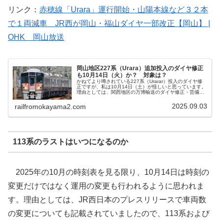
リンク：
赤穂線「Urara」運行開始・山陽本線など３２本
で１両減車 JR西が岡山・福山ダイヤ一部改正【岡山】 |
OHK 岡山放送
岡山地区227系（Urara）追加投入のダイヤ修正
も10月14日（火）か？ 対象は？
かねてより噂されている227系（Urarar）投入のダイヤ修
正ですが、私は10月14日（土）が怪しいと思っています。
理由としては、関西地区の万博輸送のダイヤ修正・芸備線
の実証事件に伴うダイヤ修正が行われる日であり併せて行
うのではないかと思います。対象となりそうな路線と車両
2025.09.03
railfromokayama2.com
を見てみたいと思います。
113系のラストはいつになるのか
2025年の10月の時刻表を見る限り、10月14日は時刻の
変更だけではなく運用の変更も行われるように思われま
す。理由としては、JR西日本のプレスリリースで車両数
の変更についても記載されていましたので、113系および