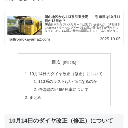
岡山地区から113系引退決定！ 引退日は10月11
日か13日か？
JR西日本からプレスリリースは出ていませんが、JR西日本
のtabiwaトラベルのツアーで113系の運行終了が明らかに
なりました。113系の長年の活躍に対して「ありがとう
113系ツアー（岡山地区）」の展示・見学会が11月1日
（土）に行われるよ...
2025.10.05
railfromokayama2.com
目次
10月14日のダイヤ改正（修正）について
113系のラストはいつになるのか
伯備線の846M列車について
まとめ
10月14日のダイヤ改正（修正）について