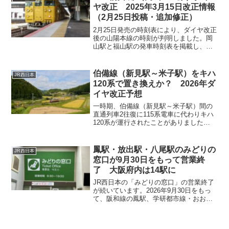
ているという点。無人駅の...
ヤ改正 2025年3月15日改正情報
（2月25日投稿・追加修正）
2月25日発売の時刻表により、ダイヤ改正
後の山陽本線の時刻が判明しました。岡
山駅と福山駅の発車時刻表を掲載し、変
更点を見ていきたいと思います。なお、
この記事は2025年2月25日に投稿した内
容を修正および追加した内容となりま
伯備線（新見駅～米子駅）をキハ
JR西日本
す。山陽本線（岡...
120系で置き換えか？ 2026年ダ
イヤ改正予想
一時期、伯備線（新見駅～米子駅）間の
直通列車2往復に115系電車に代わりキハ
120系が運行されたことがありました
（2025年3月15日のダイヤ改正時点では
115系電車（岡山G編成）が運行）。この
区間は岡山県と鳥取県の県境区間であ
鳳駅・放出駅・八尾駅のみどりの
JR西日本
り、新見駅～生山駅の間で特に利用者が
窓口が9月30日をもって営業終
少なくなっており2両編成の115系G編成
了 大阪府内は14駅に
では、オーバースペックとなっていま
す。
JR西日本の「みどりの窓口」の営業終了
が続いています。2026年9月30日をもっ
て、阪和線の鳳駅、学研都市線・おおさ
か東線の放出駅、大和路線の八尾駅で
「みどりの窓口」の営業が終了します。
今回の3駅の営業終了により、大阪府内に