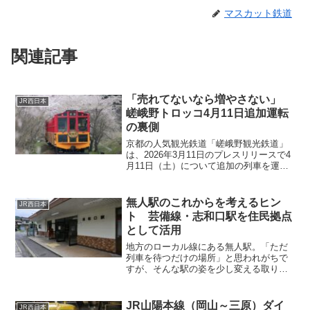
マスカット鉄道
関連記事
「売れてないなら増やさない」
JR西日本
嵯峨野トロッコ4月11日追加運転
の裏側
京都の人気観光鉄道「嵯峨野観光鉄道」
は、2026年3月11日のプレスリリースで4
月11日（土）について追加の列車を運行
すると発表しました。今回追加されるの
は、夕方から夜にかけて運行される上下
各1本。春の観光シーズンに入ったこの時
無人駅のこれからを考えるヒン
JR西日本
期、想定以上の予約状況が背景にあるの
ト 芸備線・志和口駅を住民拠点
では？と感じさせる動きです。
として活用
地方のローカル線にある無人駅。「ただ
列車を待つだけの場所」と思われがちで
すが、そんな駅の姿を少し変える取り組
みが、広島県の芸備線「志和口駅」で始
まっています。今回注目したいのは、駅
を地域住民組織の活動拠点として活用し
JR山陽本線（岡山～三原）ダイ
JR西日本