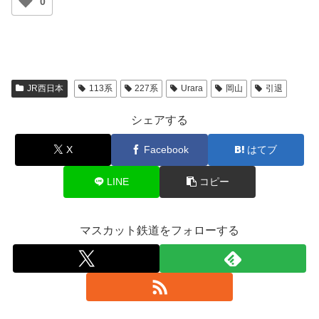
0
JR西日本
113系
227系
Urara
岡山
引退
シェアする
X
Facebook
はてブ
LINE
コピー
マスカット鉄道をフォローする