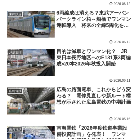
2026.06.12
6両編成は消える？東武アーバン
東武鉄道
パークライン柏～船橋でワンマン
運転導入 将来の全線5両化を考
える
2026.06.12
目的は減車とワンマン化？ JR
JR東日本
東日本長野地区へのE131系3両編
成×20本2026年秋投入開始
2026.06.11
広島の路面電車、これからどう変
広島電鉄
わる？ 電停見直しや新ルート構
想が示された広島電鉄の中期計画
2026.05.16
南海電鉄「2026年度鉄道事業設
南海電鉄
備投資計画」を発表！ ワンマ