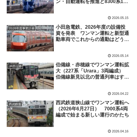
ン・自動運転を推進と8300系12
両新造へ
2026.05.15
小田急電鉄、2026年度の設備投
2026年度事業計画
資を発表 ワンマン運転と新型通
勤車両でこれからの通勤はどう変
わる？
2026.05.14
伯備線・赤穂線でワンマン運転拡
JR西日本
大（227系「Urara」3両編成）
伯備線新見以北の普通列車はすべ
てワンマンに
2026.04.22
西武鉄道狭山線でワンマン運転へ
西武鉄道
（2026年6月27日） 7000系4両
編成で始まる新しい運行のかたち
2026.04.16