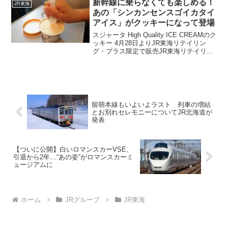
新幹線に乗らなくても楽しめる！
JR東海
2両編成の列車が4両編成に増車されま
あの「シンカンセンスゴイカタイ
す。
アイス」がクッキーになって登場
スジャータ High Quality ICE CREAMのク
ッキー 4月28日よりJR東海リテイリン
グ・プラス限定で販売JR東海リテイリン
グ・プラス新幹線に乗らなくても、あの
味が楽しめる？発売されるのは、スジャ
ータ High Quality...
留萌本線もいよいよラスト 列車の増結
とお別れセレモニーについてJR北海道が
発表
【ついに公開】白いロマンスカーVSE、
引退から2年…“あの姿”がロマンスカーミ
ュージアムに
ホーム
JRグループ
JR東海