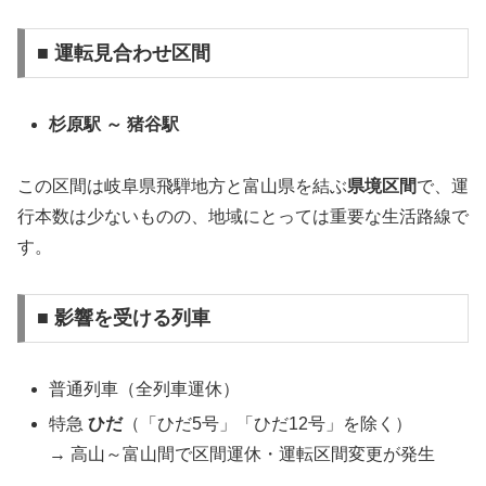
■ 運転見合わせ区間
杉原駅 ～ 猪谷駅
この区間は岐阜県飛騨地方と富山県を結ぶ
県境区間
で、運
行本数は少ないものの、地域にとっては重要な生活路線で
す。
■ 影響を受ける列車
普通列車（全列車運休）
特急
ひだ
（「ひだ5号」「ひだ12号」を除く）
→ 高山～富山間で区間運休・運転区間変更が発生