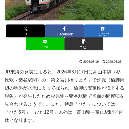
X
Facebook
はてブ
LINE
コピー
2026.03.19
2026.05.26
JR東海の発表によると、2026年3月17日に高山本線（杉
原駅～猪谷駅間）の「第２宮川橋りょう」で洗堀（橋脚周
辺の地盤が水流によって掘られ、橋脚の安定性が低下する
現象）が発生したため杉原駅～猪谷駅間で当面の間運転を
見合わせるようです。また、特急「ひだ」については、
「ひだ5号」「ひだ12号」以外は、高山駅～富山駅間で運
休となります。