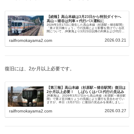
【続報】高山本線は3月23日から特別ダイヤへ
高山～猪谷は列車＋代行バス運転に
2026年3月17日に発生した高山本線（杉原駅～猪谷駅間）
「第２宮川橋りょう」での洗堀により影響を受けている区
間について、JR東海より3月23日以降の列車および代行バ
スの時刻表が発表されました。時刻変更等がありますので
利用の際は注意してください。
2026.03.21
railfromokayama2.com
復旧には、2か月以上必要です。
【第三報】高山本線（杉原駅～猪谷駅間）復旧は
2か月以上必要！ しばらくはバス代行の見込み
JR東海は、2026年3月17日から高山本線（杉原駅～猪谷駅
間）で第２宮川橋りょうの洗掘により運行を見合わせてい
ますが、本日（3月27日）に復旧の見込みを発表しまし
た。それによると、2か月以上かかるようです。それまで
は、代行輸送を利用することになりそうです。
2026.03.27
railfromokayama2.com