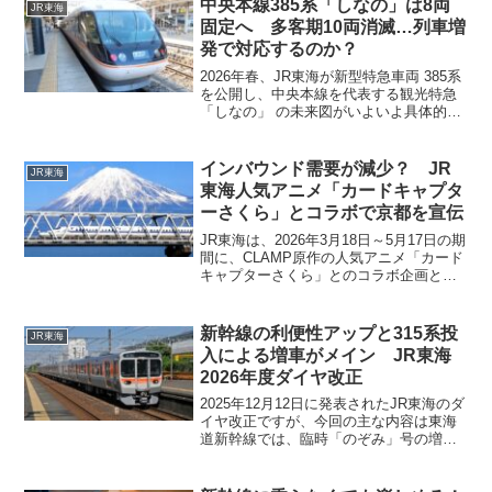
中央本線385系「しなの」は8両
JR東海
東海が新たなパ...
固定へ 多客期10両消滅…列車増
発で対応するのか？
2026年春、JR東海が新型特急車両 385系
を公開し、中央本線を代表する観光特急
「しなの」 の未来図がいよいよ具体的に
なってきました。これまでの主役である
383系の後継として期待される385系は、
最新技術を取り入れつつ、景観を楽しむ
インバウンド需要が減少？ JR
JR東海
工...
東海人気アニメ「カードキャプタ
ーさくら」とコラボで京都を宣伝
JR東海は、2026年3月18日～5月17日の期
間に、CLAMP原作の人気アニメ「カード
キャプターさくら」とのコラボ企画とし
て「さくらと春の京都旅行」を行うこと
を発表しました。日中関係の悪化により
中国・香港からのインバウンド需要が減
新幹線の利便性アップと315系投
JR東海
少しているとの指摘のある中で何とか観
入による増車がメイン JR東海
光需要を確保しようとするためだと思わ
2026年度ダイヤ改正
れます。
2025年12月12日に発表されたJR東海のダ
イヤ改正ですが、今回の主な内容は東海
道新幹線では、臨時「のぞみ」号の増発
による利便性のアップが主な内容となっ
ています。一方で、在来線では新型車両
315系が関西本線および武豊線に投入され