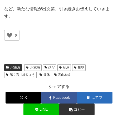
など、新たな情報が出次第、引き続きお伝えしていきま
す。
0
JR東海
JR東海
ひだ
杉原
猪谷
第２宮川橋りょう
運休
高山本線
シェアする
X
Facebook
はてブ
LINE
コピー