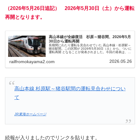
（2026年5月26日追記） 2026年5月30日（土）から運転
再開となります。
高山本線が全線復活 杉原～猪谷間、2026年5月
30日から運転再開
長期間にわたり運転を見合わせていた 高山本線・杉原駅～
猪谷駅間。この区間が 2026年5月30日（土）から、ついに
運転再開 となることが発表されました。今回の発表は、JR
東海 からの正式リリースによるもので、沿線住民はもちろ
ん、特急「ひだ」...
2026.05.26
railfromokayama2.com
高山本線 杉原駅～猪谷駅間の運転見合わせについ
て
JR東海ホームページ
続報が入りましたのでリンクを貼ります。