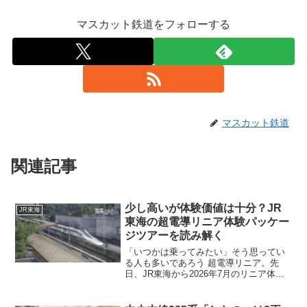
マスカット鉄道をフォローする
マスカット鉄道
関連記事
少し高いが体験価値は十分？JR
JR東海
東海の超電導リニア体験パッケー
ジツアーを読み解く
「いつかは乗ってみたい」そう思ってい
る人も多いであろう 超電導リニア。先
日、JR東海から2026年7月のリニア体験
乗車の案内が発表されましたが、毎回か
なりの競争率となっています。そのリニ
アに“確実に乗れる”チャンスとして、JR