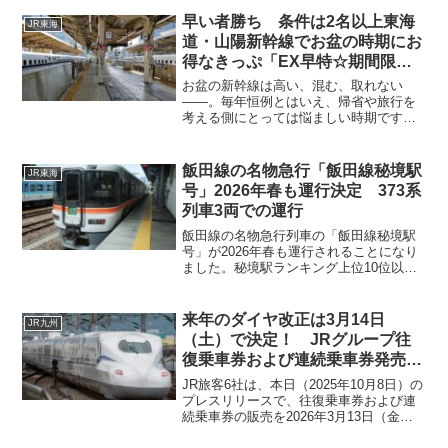
に利用期間を繰り下げることにより1月に
ある成人の日を含む3連休に使用できるよ
早い者勝ち 条件は2名以上東海
JR東海
うになったこです。連続使用になったこ
道・山陽新幹線でお盆の時期にお
とで使いにくくなった「青春18きっぷ」
得なきっぷ「EX早特☆期間限定
ですが今回の判断は英断だったと思いま
セール！」発売
す。
お盆の新幹線は高い、混む、取れない
――。毎年恒例とはいえ、帰省や旅行を
考える側にとっては悩ましい時期です。
そんな中、これは見逃せないニュースが
飛び込んできました。東海道・山陽新幹
線でお盆期間（上り：8月7日～10日・下
飯田線の名物急行「飯田線秘境駅
JR東海
り：8月13日～16日...
号」2026年春も運行決定 373系
列車3両での運行
飯田線の名物急行列車の「飯田線秘境駅
号」が2026年春も運行されることになり
ました。秘境駅ランキング上位10位以内
の駅を同時に4つ訪問することが出来るこ
の列車は鉄道ファンの間でも人気の高い
列車です。また、JRでは珍しくなってし
来年のダイヤ改正は3月14日
JR九州
まった急行列車に乗ることが出来る数少
（土）で決定！ JRグループ往
ないチャンスでもあります。なお、5月10
復乗車券および連続乗車券発売終
日は伊那市駅→飯田駅間を運行する団体
了より判明
列車「伊那谷お酒学園第2弾」の続きとし
JR旅客6社は、本日（2025年10月8日）の
て楽しむこともできます。
プレスリリースで、往復乗車券および連
続乗車券の販売を2026年3月13日（金）
で終了すると発表しました。これによ