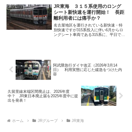
り、来年度のダイヤ改正の日にちは3月14
日（土）と判明しました。学生割引・ジ
JR東海 ３１５系使用のロング
JRグループ
パングクラブについては、扱いを変更さ
シート新快速を運行開始！ 長距
れることになりましたので併せて記載し
離利用者には痛手か？
たいと思います。
名古屋地区を運行されている新快速・特
別快速ですが315系投入に伴い6月からロ
ングシート車両である315系に、平日で3
往復・休日で1往復運用が車両が変更され
ているようです。長距離利用者が多いこ
れらの者別の列車でロングシート車両を
使用するのはサービスの低下であり競合
する名古屋鉄道（名鉄）との競争に対し
てどうなのか見てみたいと思います。
阿武隈急行ダイヤ改正（2026年3月14
日） 利用実態に応じた緩急をつけた内
容
久留里線末端区間廃止は、2026年度
中？ JR東日本廃止届を2025年度中に提
出を発表！
ホーム
JRグループ
JR東海