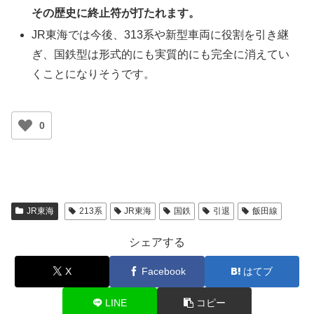
その歴史に終止符が打たれます。
JR東海では今後、313系や新型車両に役割を引き継
ぎ、国鉄型は形式的にも実質的にも完全に消えてい
くことになりそうです。
0
JR東海
213系
JR東海
国鉄
引退
飯田線
シェアする
X
Facebook
はてブ
LINE
コピー