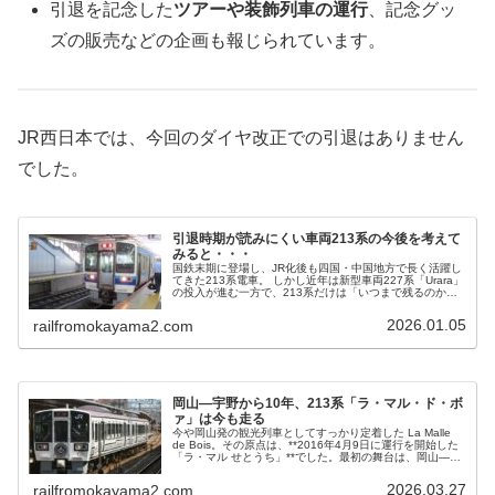
引退を記念した
ツアーや装飾列車の運行
、記念グッ
ズの販売などの企画も報じられています。
JR西日本では、今回のダイヤ改正での引退はありません
でした。
引退時期が読みにくい車両213系の今後を考えて
みると・・・
国鉄末期に登場し、JR化後も四国・中国地方で長く活躍し
てきた213系電車。 しかし近年は新型車両227系「Urara」
の投入が進む一方で、213系だけは「いつまで残るのか」
「いつ引退するのか」が非常に読みづらい存在となってい
ます。 今回は、213系の現状と今後の去就について、鉄道
2026.01.05
railfromokayama2.com
ファン目線で整理してみたいと思います。
岡山―宇野から10年、213系「ラ・マル・ド・ボ
ァ」は今も走る
今や岡山発の観光列車としてすっかり定着した La Malle
de Bois。その原点は、**2016年4月9日に運行を開始した
「ラ・マル せとうち」**でした。最初の舞台は、岡山―宇
野間。宇野港から瀬戸内海の島々へと向かう航路と接続
し、「鉄道と船をつなぐ旅」を演出する列車として、ラ・
2026.03.27
railfromokayama2.com
マルの物語は静かに始まりました。