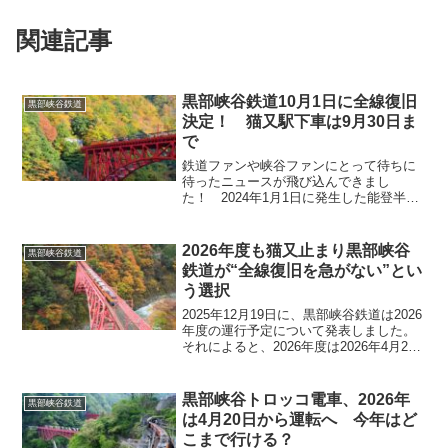
関連記事
黒部峡谷鉄道10月1日に全線復旧
黒部峡谷鉄道
決定！ 猫又駅下車は9月30日ま
で
鉄道ファンや峡谷ファンにとって待ちに
待ったニュースが飛び込んできまし
た！ 2024年1月1日に発生した能登半島
地震の被害により、長らく一部区間での
折返し運行が続いていた黒部峡谷鉄道
（宇奈月〜欅平）が、ついに2026年10月
2026年度も猫又止まり黒部峡谷
黒部峡谷鉄道
1日から全線での運...
鉄道が“全線復旧を急がない”とい
う選択
2025年12月19日に、黒部峡谷鉄道は2026
年度の運行予定について発表しました。
それによると、2026年度は2026年4月20
日（月）より宇奈月駅～笹平駅で運行開
始し、4月23日（木）より宇奈月駅～猫又
駅の区間で運行します。なお、2026年度
黒部峡谷トロッコ電車、2026年
黒部峡谷鉄道
も猫又駅での折り返し運転ですが復旧工
は4月20日から運転へ 今年はど
事の進捗次第では10月1日（木）～11月
こまで行ける？
30日（月）の期間は全線運行の可能性も