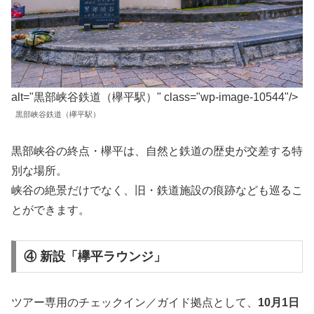
alt="黒部峡谷鉄道（欅平駅）" class="wp-image-10544"/>
黒部峡谷鉄道（欅平駅）
黒部峡谷の終点・欅平は、自然と鉄道の歴史が交差する特
別な場所。
峡谷の絶景だけでなく、旧・鉄道施設の痕跡なども巡るこ
とができます。
④ 新設「欅平ラウンジ」
ツアー専用のチェックイン／ガイド拠点として、
10月1日