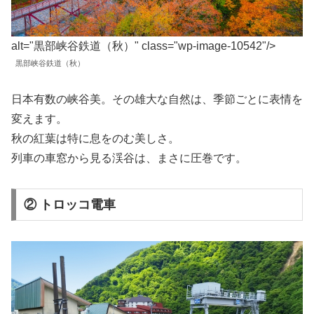
alt="黒部峡谷鉄道（秋）" class="wp-image-10542"/>
黒部峡谷鉄道（秋）
日本有数の峡谷美。その雄大な自然は、季節ごとに表情を
変えます。
秋の紅葉は特に息をのむ美しさ。
列車の車窓から見る渓谷は、まさに圧巻です。
② トロッコ電車