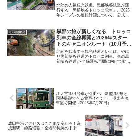
あります。
北陸の人気観光鉄道、黒部峡谷鉄道が運
行する「黒部峡谷トロッコ電車」。2026
年シーズンの運転計画について、公式発
表による続報が出ました。2026年の営業
運転は、4月20日（月）からスタートしま
す。ただし、今年も全線（欅平まで）の
黒部の旅が新しくなる トロッコ
黒部峡谷鉄道
運転とはなら...
列車の全線再開と2026年スター
トのキャニオンルート（10月予
定）
北陸を代表する観光鉄道といえば、やは
り黒部峡谷鉄道のトロッコ列車。その黒
部峡谷鉄道が 全線運転再開に向けて動き
出す という明るいニュースが届きまし
た。さらに注目なのが、長年「幻のルー
ト」とも言われてきた 黒部宇奈月キャニ
オンルート が、20...
江ノ電1001号車が引退へ 新型700形と
同時撮影できる貴重イベント、極楽寺検
車区で開催（2026年7月20日）
成田空港アクセスはここまで変わる！京
成新駅・線路増強・空港間特急の未来