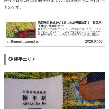
峡谷トロッコ列車の欅平駅までの全線運転再開にあわせた
ものです。
黒部峡谷鉄道10月1日に全線復旧決定！ 猫又駅
下車は9月30日まで
鉄道ファンや峡谷ファンにとって待ちに待ったニュースが
飛び込んできました！ 2024年1月1日に発生した能登半
島地震の被害により、長らく一部区間での折返し運行が続
いていた黒部峡谷鉄道（宇奈月〜欅平）が、ついに2026年
10月1日から全線での運...
2026.07.03
railfromokayama2.com
③ 欅平エリア