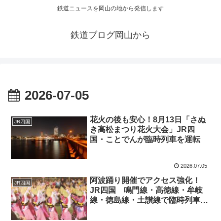
鉄道ニュースを岡山の地から発信します
鉄道ブログ岡山から
2026-07-05
花火の後も安心！8月13日「さぬ
JR四国
き高松まつり花火大会」JR四
国・ことでんが臨時列車を運転
2026.07.05
阿波踊り開催でアクセス強化！
JR四国
JR四国 鳴門線・高徳線・牟岐
線・徳島線・土讃線で臨時列車運
行決定（2026年）