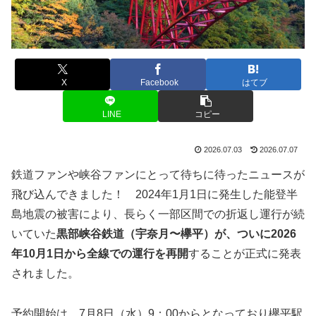
X
Facebook
はてブ
LINE
コピー
2026.07.03
2026.07.07
鉄道ファンや峡谷ファンにとって待ちに待ったニュースが
飛び込んできました！ 2024年1月1日に発生した能登半
島地震の被害により、長らく一部区間での折返し運行が続
いていた
黒部峡谷鉄道（宇奈月〜欅平）が、ついに2026
年10月1日から全線での運行を再開
することが正式に発表
されました。
予約開始は、7月8日（水）9：00からとなっており欅平駅