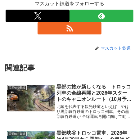
マスカット鉄道をフォローする
マスカット鉄道
関連記事
黒部の旅が新しくなる トロッコ
黒部峡谷鉄道
列車の全線再開と2026年スター
トのキャニオンルート（10月予
定）
北陸を代表する観光鉄道といえば、やは
り黒部峡谷鉄道のトロッコ列車。その黒
部峡谷鉄道が 全線運転再開に向けて動き
出す という明るいニュースが届きまし
た。さらに注目なのが、長年「幻のルー
ト」とも言われてきた 黒部宇奈月キャニ
黒部峡谷トロッコ電車、2026年
黒部峡谷鉄道
オンルート が、20...