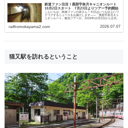
鉄道ファン注目！黒部宇奈月キャニオンルート
10月2日スタート 7月23日よりツアー予約開始
こんにちは、鉄旅ファンの皆さん！今日はいつも以上にワ
クワクするニュースをお届けします――「黒部宇奈月キャ
ニオンルート」観光ツアーが、2026年10月2日から正式に
スタートすることがついに発表されました！このニュー
ス、鉄道ファン・旅好きなら見...
2026.07.07
railfromokayama2.com
猫又駅を訪れるということ