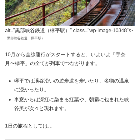
alt="黒部峡谷鉄道（欅平駅）" class="wp-image-10348"/>
黒部峡谷鉄道（欅平駅）
10月から全線運行がスタートすると、いよいよ「宇奈
月〜欅平」の全てが列車でつながります。
欅平では渓谷沿いの遊歩道を歩いたり、名物の温泉
に浸かったり。
車窓からは深紅に染まる紅葉や、朝霧に包まれた峡
谷美が次々と現れます。
1日の旅程としては…