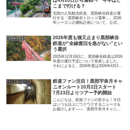
は4月20日から運転へ 今年はど
こまで行ける？
北陸の人気観光鉄道、黒部峡谷鉄道が運
行する「黒部峡谷トロッコ電車」。2026
年シーズンの運転計画について、公式発
表による続報が出ました。2026年の営業
運転は、4月20日（月）からスタートしま
す。ただし、今年も全線（欅平まで）の
2026年度も猫又止まり黒部峡谷
黒部峡谷鉄道
運転とはなら...
鉄道が“全線復旧を急がない”とい
う選択
2025年12月19日に、黒部峡谷鉄道は2026
年度の運行予定について発表しました。
それによると、2026年度は2026年4月20
日（月）より宇奈月駅～笹平駅で運行開
始し、4月23日（木）より宇奈月駅～猫又
駅の区間で運行します。なお、2026年度
鉄道ファン注目！黒部宇奈月キャ
キャニオンルート
も猫又駅での折り返し運転ですが復旧工
ニオンルート10月2日スタート
事の進捗次第では10月1日（木）～11月
7月23日よりツアー予約開始
30日（月）の期間は全線運行の可能性も
あります。
こんにちは、鉄旅ファンの皆さん！今日
はいつも以上にワクワクするニュースを
お届けします――「黒部宇奈月キャニオ
ンルート」観光ツアーが、2026年10月2
日から正式にスタートすることがついに
発表されました！このニュース、鉄道フ
ァン・旅好きなら見...