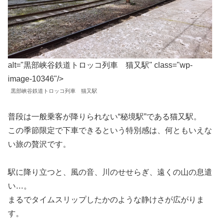
alt="黒部峡谷鉄道トロッコ列車 猫又駅" class="wp-
image-10346"/>
黒部峡谷鉄道トロッコ列車 猫又駅
普段は一般乗客が降りられない“秘境駅”である猫又駅。
この季節限定で下車できるという特別感は、何ともいえな
い旅の贅沢です。
駅に降り立つと、風の音、川のせせらぎ、遠くの山の息遣
い…。
まるでタイムスリップしたかのような静けさが広がりま
す。