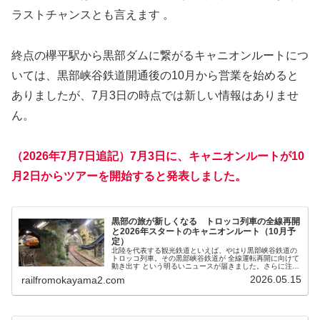
ラストチャンスとも言えます 。
終点の欅平駅から黒部ダムに繋がるキャニオンルートにつ
いては、黒部峡谷鉄道開通後の10月から営業を始めると
ありましたが、7月3日の時点では新しい情報はありませ
ん。
（2026年7月7日追記）7月3日に、キャニオンルートが10
月2日からツアーを開始すると発表しました。
黒部の旅が新しくなる トロッコ列車の全線再開
と2026年スタートのキャニオンルート（10月予
定）
北陸を代表する観光鉄道といえば、やはり黒部峡谷鉄道の
トロッコ列車。その黒部峡谷鉄道が 全線運転再開に向けて
動き出す という明るいニュースが届きました。さらに注目
なのが、長年「幻のルート」とも言われてきた 黒部宇奈月
2026.05.15
railfromokayama2.com
キャニオンルート が、20...