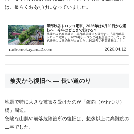
は、長らくおあずけになっていました。
黒部峡谷トロッコ電車、2026年は4月20日から運
転へ 今年はどこまで行ける？
北陸の人気観光鉄道、黒部峡谷鉄道が運行する「黒部峡谷
トロッコ電車」。2026年シーズンの運転計画について、公
式発表による続報が出ました。2026年の営業運転は、4月
20日（月）からスタートします。ただし、今年も全線（欅
平まで）の運転とはなら...
2026.04.12
railfromokayama2.com
被災から復旧へ — 長い道のり
地震で特に大きな被害を受けたのが「鐘釣（かねつり）
橋」周辺。
急峻な山肌や崩落危険箇所の復旧は、想像以上に高難度の
工事でした。