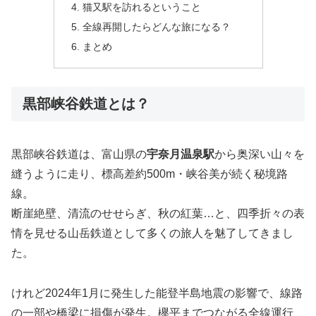
猫又駅を訪れるということ
全線再開したらどんな旅になる？
まとめ
黒部峡谷鉄道とは？
黒部峡谷鉄道は、富山県の
宇奈月温泉駅
から奥深い山々を
縫うように走り、標高差約500m・峡谷美が続く秘境路
線。
断崖絶壁、清流のせせらぎ、秋の紅葉…と、四季折々の表
情を見せる山岳鉄道として多くの旅人を魅了してきまし
た。
けれど2024年1月に発生した能登半島地震の影響で、線路
の一部や橋梁に損傷が発生。欅平までつながる全線運行