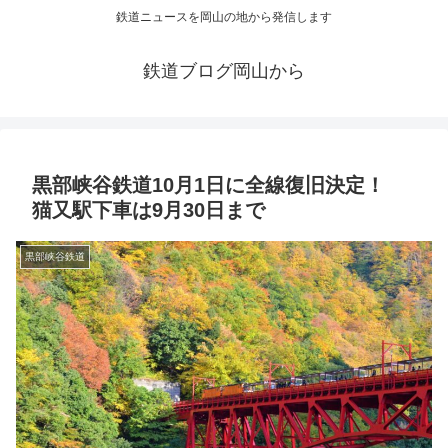
鉄道ニュースを岡山の地から発信します
鉄道ブログ岡山から
黒部峡谷鉄道10月1日に全線復旧決定！
猫又駅下車は9月30日まで
黒部峡谷鉄道