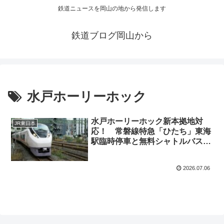
鉄道ニュースを岡山の地から発信します
鉄道ブログ岡山から
水戸ホーリーホック
水戸ホーリーホック新本拠地対
JR東日本
応！ 常磐線特急「ひたち」東海
駅臨時停車と無料シャトルバス運
行
2026.07.06