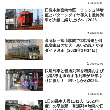
2026.02.09
日豊本線宮崎地区 ラッシュ時増
JR九州
便とパターンダイヤ導入も最終列
車が大幅に繰り上げへ（2026年3
月14日ダイヤ改正）
2026.02.07
高岡駅～富山駅間で1本増発と列
あいの風とやま鉄道
車増車日の拡大 あいの風とやま
ダイヤ改正（2026年3月14日）
2026.02.02
快速列車と普通列車を増発および
IRいしかわ鉄道
北陸3県を直通する列車が15年ぶ
りに復活！ IRいしかわ2026年
度ダイヤ改正（2026年3月14日）
2026.02.02
1日の乗車人員1141人（2023年
JR西日本
度）の早島駅 普通列車増発で日