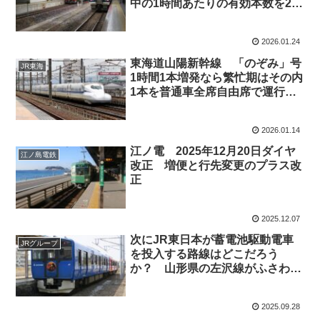
中の1時間あたりの有効本数を2本
に増やしては？
2026.01.24
東海道山陽新幹線 「のぞみ」号
JR東海
1時間1本増発なら繁忙期はその内
1本を普通車全席自由席で運行す
るのは？
2026.01.14
江ノ電 2025年12月20日ダイヤ
江ノ島電鉄
改正 増便と行先変更のプラス改
正
2025.12.07
次にJR東日本が蓄電池駆動電車
JRグループ
を投入する路線はどこだろう
か？ 山形県の左沢線がふさわし
いか。
2025.09.28