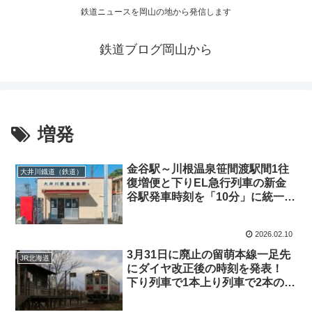
鉄道ニュースを岡山の地から発信します
鉄道ブログ岡山から
増発
金谷駅～川根温泉笹間渡駅間1往
大井川鐡道（鉄道）
復増便と下りEL急行列車の新金
谷駅発車時刻を「10分」に統一
へ 大井川鐡道（鉄道）ダイヤ改
正を2026年4月6日実施
2026.02.10
3月31日に廃止の留萌本線一足先
JR北海道
にダイヤ改正後の時刻を発表！
下り列車で1本上り列車で2本の増
発