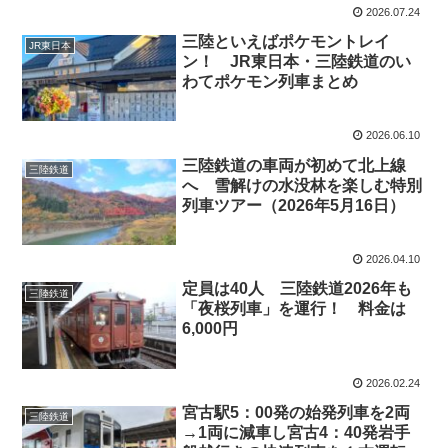
2026.07.24
三陸といえばポケモントレイ
JR東日本
ン！ JR東日本・三陸鉄道のい
わてポケモン列車まとめ
2026.06.10
三陸鉄道の車両が初めて北上線
三陸鉄道
へ 雪解けの水没林を楽しむ特別
列車ツアー（2026年5月16日）
2026.04.10
定員は40人 三陸鉄道2026年も
三陸鉄道
「夜桜列車」を運行！ 料金は
6,000円
2026.02.24
宮古駅5：00発の始発列車を2両
三陸鉄道
→1両に減車し宮古4：40発岩手