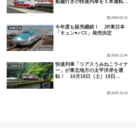
船越行きの快速列車を１本運転
へ 三陸鉄道2026年3月14日ダイ
ヤ改正および運賃改定
2026.02.15
今年度も販売継続！ JR東日本
JR東日本
「キュン♥パス」発売決定
2025.12.04
快速列車「リアスうみねこライナ
三陸鉄道
ー」が東北地方の太平洋岸を運
転！ 10月18日（土）19日
（日）
2025.10.16