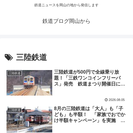
鉄道ニュースを岡山の地から発信します
鉄道ブログ岡山から
三陸鉄道
三陸鉄道が500円で全線乗り放
三陸鉄道
題！「三鉄ワンコインフリーパ
ス」発売 鉄道まつり開催日に利
用可能
2026.08.05
8月の三陸鉄道は「大人」も「子
三陸鉄道
ども」も半額！ 「家族でおでか
け半額キャンペーン」を実施 夏
休みの三陸旅行がお得に