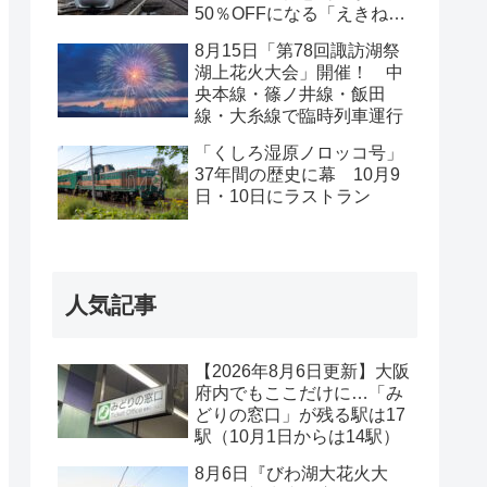
50％OFFになる「えきねっ
と」限定商品販売
8月15日「第78回諏訪湖祭
湖上花火大会」開催！ 中
央本線・篠ノ井線・飯田
線・大糸線で臨時列車運行
「くしろ湿原ノロッコ号」
37年間の歴史に幕 10月9
日・10日にラストラン
人気記事
【2026年8月6日更新】大阪
府内でもここだけに…「み
どりの窓口」が残る駅は17
駅（10月1日からは14駅）
8月6日『びわ湖大花火大