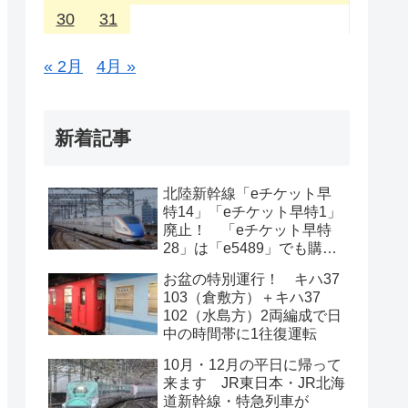
30
31
« 2月
4月 »
新着記事
北陸新幹線「eチケット早
特14」「eチケット早特1」
廃止！ 「eチケット早特
28」は「e5489」でも購入
可能に
お盆の特別運行！ キハ37
103（倉敷方）＋キハ37
102（水島方）2両編成で日
中の時間帯に1往復運転
10月・12月の平日に帰って
来ます JR東日本・JR北海
道新幹線・特急列車が