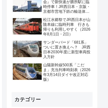
会』で新快速が膳所駅に臨
時停車！JR西日本・京阪・
京都市営地下鉄の輸送体系
は？
松江水郷祭でJR西日本が山
陰本線に臨時列車 行きも
帰りも利用しやすく（2026
年8月1日・2日）
サンダーバード「681系」
ついに置き換えへ？ JR西
日本2030年度に新型車両投
入方針
山陽新幹線500系「こだ
ま」充当列車時刻表（2026
年3月14日ダイヤ改正対応
版）
カテゴリー