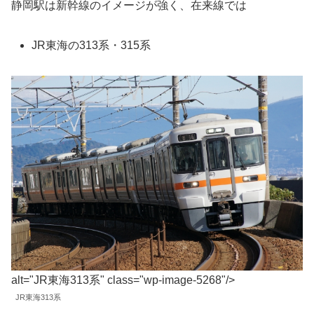
静岡駅は新幹線のイメージが強く、在来線では
JR東海の313系・315系
alt="JR東海313系" class="wp-image-5268"/>
JR東海313系