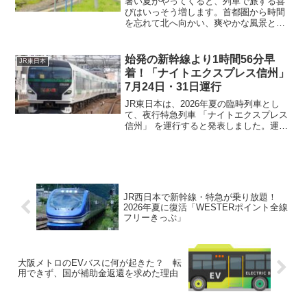
暑い夏がやってくると、列車で旅する喜
びはいっそう増します。首都圏から時間
を忘れて北へ向かい、爽やかな風景と地
元の文化に触れる──そんな特別なひとと
きを過ごせるのが、JR東日本の観光列車
「ひなび（陽旅）」です。「ひなび」
始発の新幹線より1時間56分早
JR東日本
は、のんびりした時間の...
着！「ナイトエクスプレス信州」
7月24日・31日運行
JR東日本は、2026年夏の臨時列車とし
て、夜行特急列車 「ナイトエクスプレス
信州」 を運行すると発表しました。運転
日は 7月24日（金）・31日（金） の2日
間限定。新宿駅から長野駅までを、深夜
から早朝にかけて結びます。夏の臨時列
車の運転...
JR西日本で新幹線・特急が乗り放題！
2026年夏に復活「WESTERポイント全線
フリーきっぷ」
大阪メトロのEVバスに何が起きた？ 転
用できず、国が補助金返還を求めた理由