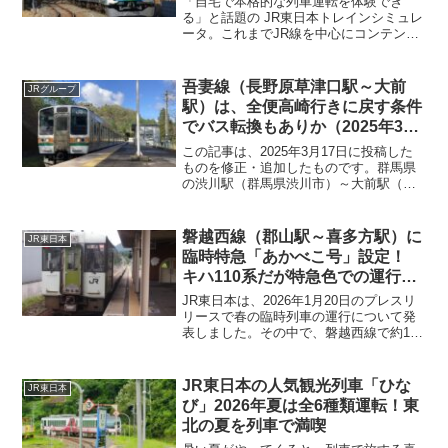
「自宅で本格的な列車運転を体験でき
る」と話題の JR東日本トレインシミュレ
ータ。これまでJR線を中心にコンテンツ
が展開されてきましたが、ついに 私鉄路
線が本格参戦 します。今回発表されたの
は、西武鉄道 とのコラボレーション。西
吾妻線（長野原草津口駅～大前
JRグループ
武線の中でも都市近郊路線として多くの
駅）は、全便高崎行きに戻す条件
利用者を抱える 西武新宿線 が、運転シミ
でバス転換もありか（2025年3月
ュレータの世界に入線します。
17日投稿分 修正追加あり）
この記事は、2025年3月17日に投稿した
ものを修正・追加したものです。群馬県
の渋川駅（群馬県渋川市）～大前駅（群
馬県吾妻郡嬬恋村）を運行するJR東日本
の路線の一つである「吾妻線」ですが、
長野原草津駅～大前駅間については利用
磐越西線（郡山駅～喜多方駅）に
JR東日本
者が少なくJR東日本から2024年3月22日
臨時特急「あかべこ号」設定！
に存続・廃止の前提を置かずに地域公共
キハ110系だが特急色での運行と
交通のあり方を検討するよう申し入れが
はならず
ありました。どういった選択肢があるの
JR東日本は、2026年1月20日のプレスリ
か検討してみたいと思います。
リースで春の臨時列車の運行について発
表しました。その中で、磐越西線で約16
年ぶりの特急列車「あかべこ号」が設定
されました。キハ110系での運行ですが、
「秋田リレー号」の復刻塗装ではないよ
JR東日本の人気観光列車「ひな
JR東日本
うです（プレスリリースの写真より）。
び」2026年夏は全6種類運転！東
北の夏を列車で満喫