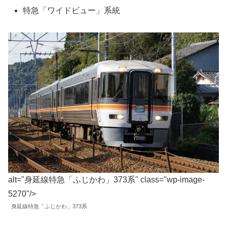
特急「ワイドビュー」系統
alt="身延線特急「ふじかわ」373系" class="wp-image-
5270"/>
身延線特急「ふじかわ」373系