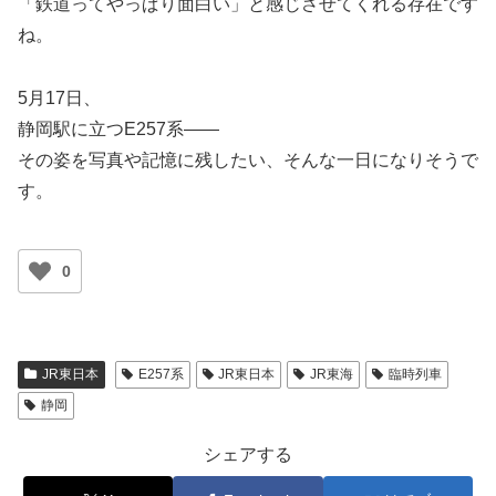
「鉄道ってやっぱり面白い」と感じさせてくれる存在です
ね。
5月17日、
静岡駅に立つE257系――
その姿を写真や記憶に残したい、そんな一日になりそうで
す。
0
JR東日本
E257系
JR東日本
JR東海
臨時列車
静岡
シェアする