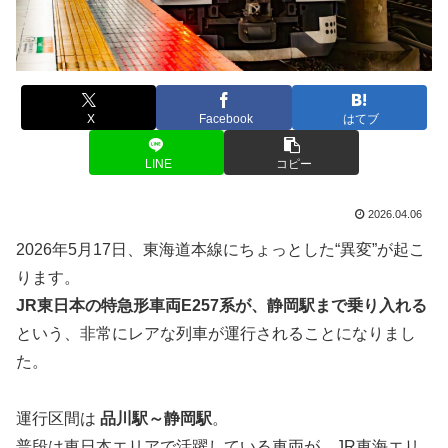
X
Facebook
はてブ
LINE
コピー
2026.04.06
2026年5月17日、東海道本線にちょっとした“異変”が起こ
ります。
JR東日本の特急形車両E257系が、静岡駅まで乗り入れる
という、非常にレアな列車が運行されることになりまし
た。
運行区間は
品川駅～静岡駅
。
普段は東日本エリアで活躍している車両が、JR東海エリ