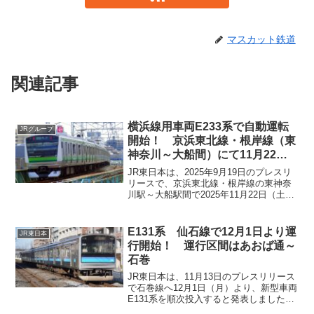
マスカット鉄道
関連記事
横浜線用車両E233系で自動運転
JRグループ
開始！ 京浜東北線・根岸線（東
神奈川～大船間）にて11月22日
（土）より
JR東日本は、2025年9月19日のプレスリ
リースで、京浜東北線・根岸線の東神奈
川駅～大船駅間で2025年11月22日（土）
から自動列車制御装置（ATO)を用いた自
動運転を開始すると発表しました。今回
対象となるのは、横浜線で使用されてい
E131系 仙石線で12月1日より運
JR東日本
るE233系の車両となります。なお、運転
行開始！ 運行区間はあおば通～
は自動となりますが、運転手は乗車し運
石巻
行を行う乗車でレベル2（GoA2）の段階
となります。
JR東日本は、11月13日のプレスリリース
で石巻線へ12月1日（月）より、新型車両
E131系を順次投入すると発表しました。
今までは、首都圏の車両の転属が多かっ