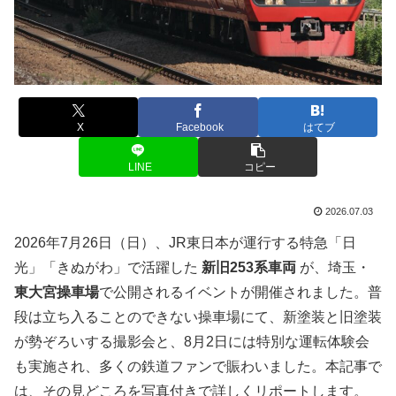
X
Facebook
はてブ
LINE
コピー
2026.07.03
2026年7月26日（日）、JR東日本が運行する特急「日
光」「きぬがわ」で活躍した
新旧253系車両
が、埼玉・
東大宮操車場
で公開されるイベントが開催されました。普
段は立ち入ることのできない操車場にて、新塗装と旧塗装
が勢ぞろいする撮影会と、8月2日には特別な運転体験会
も実施され、多くの鉄道ファンで賑わいました。本記事で
は、その見どころを写真付きで詳しくリポートします。