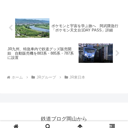
ても薄くなってしまいます。そこで敢え
て違う車両で移動してみたいと思うのは
自然な流れです。そこ...
ポケモンと宇宙を学ぶ旅へ 阿武隈急行
「ポケモン天文台1DAY PASS」詳細
JR九州、特急車内で鉄道グッズ販売開
始 自動販売機を883系・885系・787系
に設置
ホーム
JRグループ
JR東日本
鉄道ブログ岡山から
© 2025 鉄道ブログ岡山から.