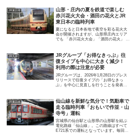
た仙石線ですが、今回は80年ぶりの新型
車両の投入となります。
山形・庄内の夏を鉄道で楽しむ
JR東日本
赤川花火大会・酒田の花火とJR
東日本の臨時列車
夏になると日本各地で夜空を彩る花火大
会が開催されますが、山形県庄内エリア
でも 「赤川花火大会」「酒田の花火」 な
ど、地元の人々にも人気のあるイベント
が毎年開催されています。そんな華やか
な夜を楽しむなら、やっぱり 鉄道でのお
JRグループ「お得なきっぷ」往
JR九州
でかけが気軽でワク...
復タイプを中心に大きく減少！
利用の際は注意が必要
JRグループは、2026年1月28日のプレス
リリースで往復タイプの「お得なきっ
ぷ」を中心に見直しを行うことを発表し
ました。利用されたことのあるきっぷが
廃止となっている可能性もありますので
一度核にしてみることをお勧めします。
仙山線を新鮮な気分で！気動車で
JR東日本
なお、当ブログでお勧めしている「松山
走る臨時列車「おもいで作並・山
観光きっぷ」「高知観光きっぷ」も廃止
寺号」運転
となっています。
宮城県の仙台駅と山形県の山形駅を結ぶ
電化路線「仙山線」。この路線はすべて
E721系での運転となっています。毎回同
じ車両ですと乗車した時の感動はどうし