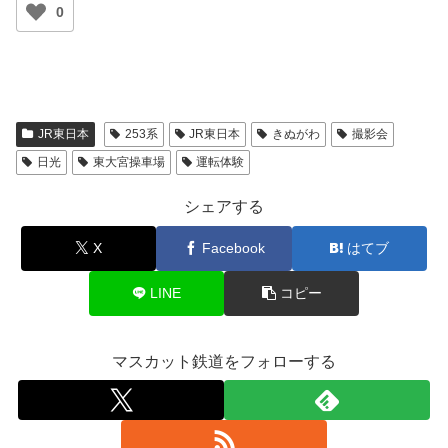
0
JR東日本
253系
JR東日本
きぬがわ
撮影会
日光
東大宮操車場
運転体験
シェアする
X
Facebook
はてブ
LINE
コピー
マスカット鉄道をフォローする