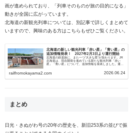
画が進められており、「列車そのものが旅の目的になる」
動きが全国に広がっています。
北海道の新観光列車については、別記事で詳しくまとめて
いますので、興味のある方はこちらもぜひご覧ください。
北海道の新しい観光列車「赤い星」「青い星」の
追加情報発表！ 2027年2月3日より運行開始
北海道の鉄道旅に、また一つ“大きな星”が加わります。JR
北海道は、現在開発を進めている新たな観光列車「赤い
星」「青い星」について、追加情報を発表しました。運行
開始は 2027年2月3日（水）。北海道の自然・食・文化を
列車で体感する、新しい観...
2026.06.24
railfromokayama2.com
まとめ
日光・きぬがわ号の20年の歴史を、新旧253系の並びで振