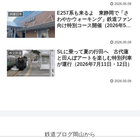
2026.05.09
E257系も来るよ 東静岡で「さ
JR東日本
わやかウォーキング」鉄道ファン
向け特別コース開催（2026年5月
17日）
2026.05.09
SLに乗って夏の行田へ 古代蓮
秩父鉄道
と田んぼアートを楽しむ特別列車
が運行（2026年7月11日・12日）
2026.05.09
鉄道ブログ岡山から