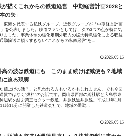
鉄が描くこれからの鉄道経営 中期経営計画2028と
3本の矢」
・東海を代表する私鉄グループ、近鉄グループが「中期経営計画
28」を公表しました。鉄道ファンとしては、次の3つの点が特に気
りました。事業体制の強化定期外収入の拡大特急強化による収益
通勤輸送に頼りすぎない“これからの私鉄経営”を...
2026.05.16
料高の波は鉄道にも このまま続けば減便も？地域
足に迫る現実
た値上げの話？」と思われる方もいるかもしれません。でも今回
運賃ではなく“燃料”のお話です。岡山県西部の総社駅と広島県東
神辺駅を結ぶ第三セクター鉄道、井原鉄道井原線。平成11年1月
日11時11分に開業した鉄道会社で、地域の通勤...
2026.05.16