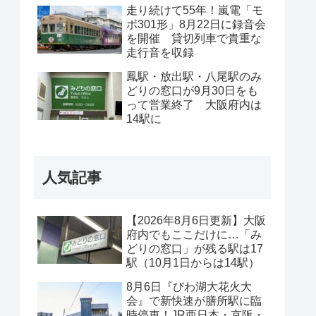
走り続けて55年！嵐電「モ
ボ301形」8月22日に録音会
を開催 貸切列車で貴重な
走行音を収録
鳳駅・放出駅・八尾駅のみ
どりの窓口が9月30日をも
って営業終了 大阪府内は
14駅に
人気記事
【2026年8月6日更新】大阪
府内でもここだけに…「み
どりの窓口」が残る駅は17
駅（10月1日からは14駅）
8月6日『びわ湖大花火大
会』で新快速が膳所駅に臨
時停車！JR西日本・京阪・