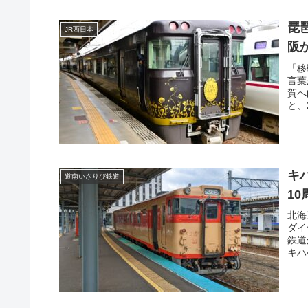
琵
JR西日本
阪
「移
言葉
賀へ
と、
キ
道南いさりび鉄道
1
北海
ダイ
鉄道
キハ