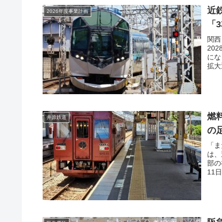
近
2026年度事業計画
「
関西
20
にな
拡大
燃
井原鉄道
の
「ま
は、
部の
11