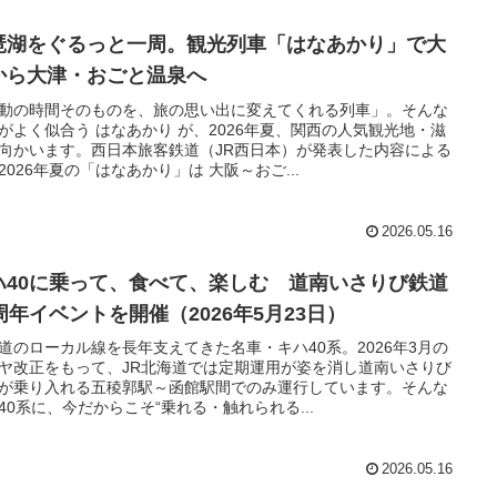
琶湖をぐるっと一周。観光列車「はなあかり」で大
から大津・おごと温泉へ
動の時間そのものを、旅の思い出に変えてくれる列車」。そんな
がよく似合う はなあかり が、2026年夏、関西の人気観光地・滋
向かいます。西日本旅客鉄道（JR西日本）が発表した内容による
2026年夏の「はなあかり」は 大阪～おご...
2026.05.16
ハ40に乗って、食べて、楽しむ 道南いさりび鉄道
0周年イベントを開催（2026年5月23日）
道のローカル線を長年支えてきた名車・キハ40系。2026年3月の
ヤ改正をもって、JR北海道では定期運用が姿を消し道南いさりび
が乗り入れる五稜郭駅～函館駅間でのみ運行しています。そんな
40系に、今だからこそ“乗れる・触れられる...
2026.05.16