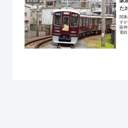
阪
阪急電鉄
た
関東
すが
阪神
電鉄