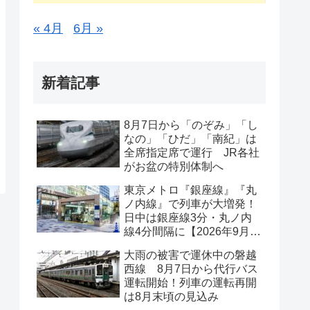
« 4月
6月 »
新着記事
8月7日から「のぞみ」「し
なの」「ひだ」「南紀」は
全席指定席で運行 JR各社
がお盆の特別体制へ
東京メトロ『銀座線』『丸
ノ内線』で列車が大増発！
日中は銀座線3分・丸ノ内
線4分間隔に【2026年9月19
日ダイヤ改正】
大雨の被害で運休中の磐越
西線 8月7日から代行バス
運転開始！列車の運転再開
は8月末頃の見込み