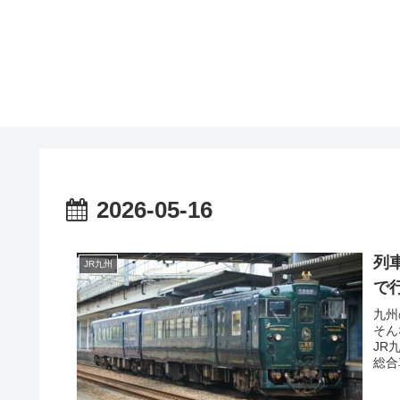
2026-05-16
列
JR九州
で
九州
そん
JR
総合