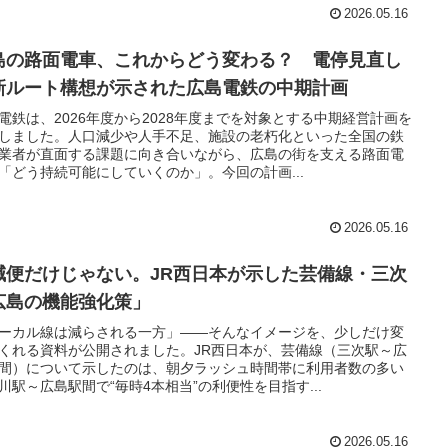
2026.05.16
島の路面電車、これからどう変わる？ 電停見直し
新ルート構想が示された広島電鉄の中期計画
電鉄は、2026年度から2028年度までを対象とする中期経営計画を
しました。人口減少や人手不足、施設の老朽化といった全国の鉄
業者が直面する課題に向き合いながら、広島の街を支える路面電
「どう持続可能にしていくのか」。今回の計画...
2026.05.16
減便だけじゃない。JR西日本が示した芸備線・三次
広島の機能強化策」
ーカル線は減らされる一方」――そんなイメージを、少しだけ変
くれる資料が公開されました。JR西日本が、芸備線（三次駅～広
間）について示したのは、朝夕ラッシュ時間帯に利用者数の多い
川駅～広島駅間で“毎時4本相当”の利便性を目指す...
2026.05.16