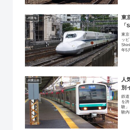
東
JR東海
「S
東京
ッピ
Sh
年5
人
JR東日本
別イ
鉄道
を誇
験」
験内