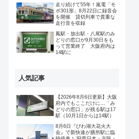
走り続けて55年！嵐電「モ
ボ301形」8月22日に録音会
を開催 貸切列車で貴重な
走行音を収録
鳳駅・放出駅・八尾駅のみ
どりの窓口が9月30日をも
って営業終了 大阪府内は
14駅に
人気記事
【2026年8月6日更新】大阪
府内でもここだけに…「み
どりの窓口」が残る駅は17
駅（10月1日からは14駅）
8月6日『びわ湖大花火大
会』で新快速が膳所駅に臨
時停車！JR西日本・京阪・