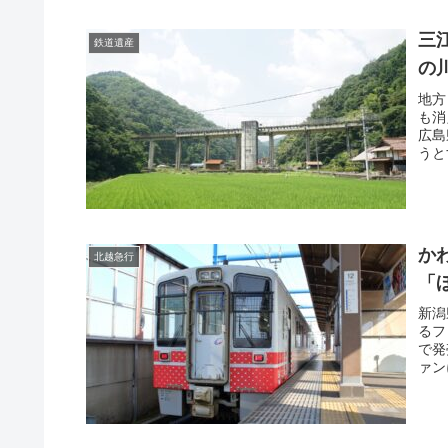
三
鉄道遺産
の
地方
も消
広島
うと
か
北越急行
「
新潟
るフ
で発
ァン