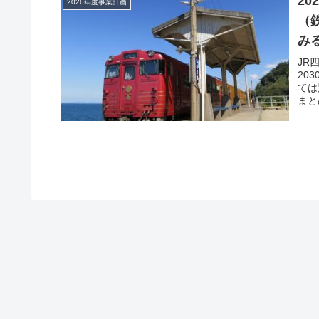
2
2026年度事業計画
（
み
JR
20
ては
まと