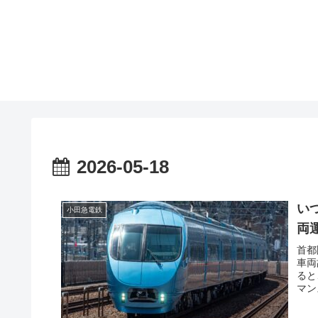
2026-05-18
い
小田急電鉄
両
首都
車両
ると
マン