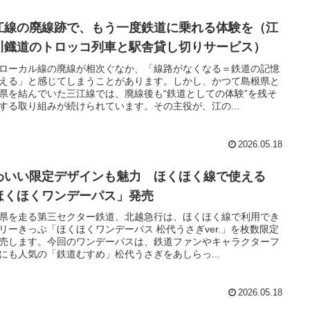
江線の廃線跡で、もう一度鉄道に乗れる体験を（江
川鐡道のトロッコ列車と駅舎貸し切りサービス）
ローカル線の廃線が相次ぐなか、「線路がなくなる＝鉄道の記憶
える」と感じてしまうことがあります。しかし、かつて島根県と
県を結んでいた三江線では、廃線後も“鉄道としての体験”を残そ
する取り組みが続けられています。その主役が、江の...
2026.05.18
わいい限定デザインも魅力 ほくほく線で使える
ほくほくワンデーパス」発売
県を走る第三セクター鉄道、北越急行は、ほくほく線で利用でき
リーきっぷ「ほくほくワンデーパス 松代うさぎver.」を枚数限定
売します。今回のワンデーパスは、鉄道ファンやキャラクターフ
にも人気の「鉄道むすめ」松代うさぎをあしらっ...
2026.05.18