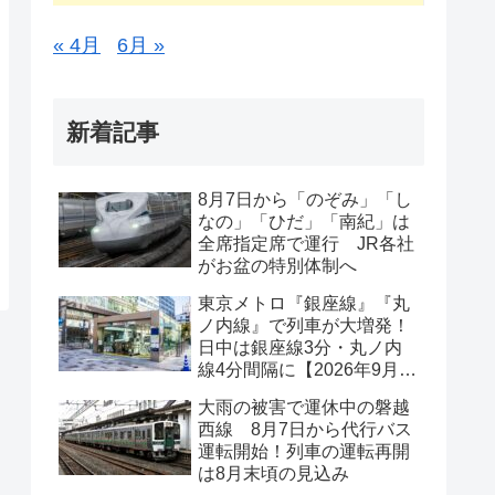
« 4月
6月 »
新着記事
8月7日から「のぞみ」「し
なの」「ひだ」「南紀」は
全席指定席で運行 JR各社
がお盆の特別体制へ
東京メトロ『銀座線』『丸
ノ内線』で列車が大増発！
日中は銀座線3分・丸ノ内
線4分間隔に【2026年9月19
日ダイヤ改正】
大雨の被害で運休中の磐越
西線 8月7日から代行バス
運転開始！列車の運転再開
は8月末頃の見込み