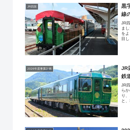
黒
JR四国
線
JR
まし
をよ
目し
J
2026年度事業計画
鉄
JR
らか
り、
と、