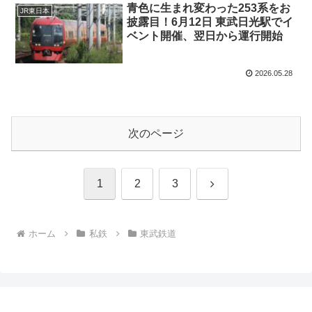
青色に生まれ変わった253系をお
JR東日本
披露目！6月12日 東武日光駅でイ
ベント開催、翌日から運行開始
2026.05.28
次のページ
次
1
2
3
へ
ホーム
私鉄
東武鉄道