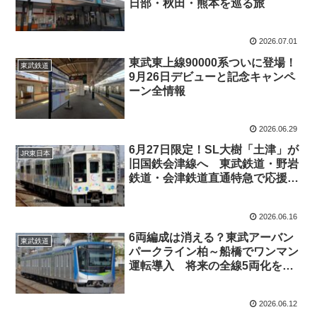
日部・秋田・熊本を巡る旅
2026.07.01
東武東上線90000系ついに登場！
東武鉄道
9月26日デビューと記念キャンペ
ーン全情報
2026.06.29
6月27日限定！SL大樹「土津」が
JR東日本
旧国鉄会津線へ 東武鉄道・野岩
鉄道・会津鉄道直通特急で応援に
行こう
2026.06.16
6両編成は消える？東武アーバン
東武鉄道
パークライン柏～船橋でワンマン
運転導入 将来の全線5両化を考
える
2026.06.12