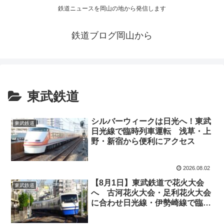
鉄道ニュースを岡山の地から発信します
鉄道ブログ岡山から
東武鉄道
シルバーウィークは日光へ！東武
東武鉄道
日光線で臨時列車運転 浅草・上
野・新宿から便利にアクセス
2026.08.02
【8月1日】東武鉄道で花火大会
東武鉄道
へ 古河花火大会・足利花火大会
に合わせ日光線・伊勢崎線で臨時
列車運転 臨時特急「りょうも
う」も