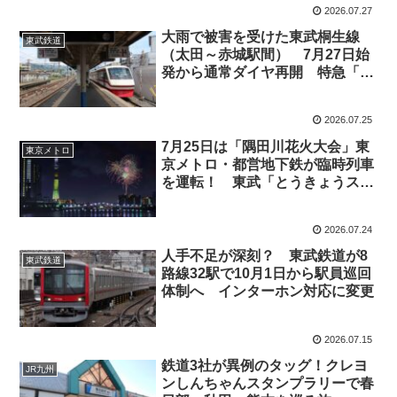
2026.07.27
大雨で被害を受けた東武桐生線
東武鉄道
（太田～赤城駅間） 7月27日始
発から通常ダイヤ再開 特急「り
ょうもう」も赤城駅発着に
2026.07.25
7月25日は「隅田川花火大会」東
東京メトロ
京メトロ・都営地下鉄が臨時列車
を運転！ 東武「とうきょうスカ
イツリー駅」では西口からは入れ
ません
2026.07.24
人手不足が深刻？ 東武鉄道が8
東武鉄道
路線32駅で10月1日から駅員巡回
体制へ インターホン対応に変更
2026.07.15
鉄道3社が異例のタッグ！クレヨ
JR九州
ンしんちゃんスタンプラリーで春