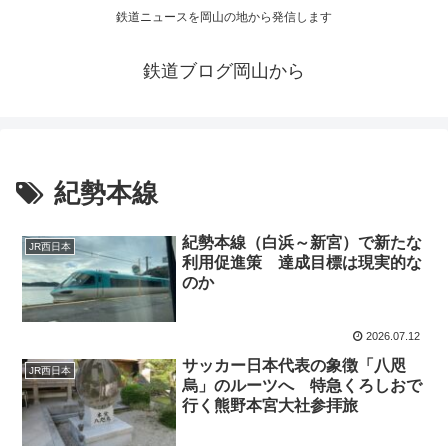
鉄道ニュースを岡山の地から発信します
鉄道ブログ岡山から
紀勢本線
紀勢本線（白浜～新宮）で新たな
JR西日本
利用促進策 達成目標は現実的な
のか
2026.07.12
サッカー日本代表の象徴「八咫
JR西日本
烏」のルーツへ 特急くろしおで
行く熊野本宮大社参拝旅