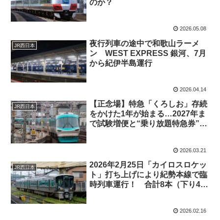
のか？
2026.05.08
夜行列車の途中で和歌山ラーメ
JR西日本
ン WEST EXPRESS 銀河、7月
から紀伊半島運行
2026.04.14
【正念場】特急「くろしお」存続
JR西日本
をかけた1年が始まる…2027年ま
で試験増便と“乗り放題特急券”投
入
2026.03.21
2026年2月25日「カイロスロケッ
JR西日本
ト」打ち上げにより紀勢本線で臨
時列車運行！ 合計8本（下り4
本・上り4本） 3月4日再び中止
2026.02.16