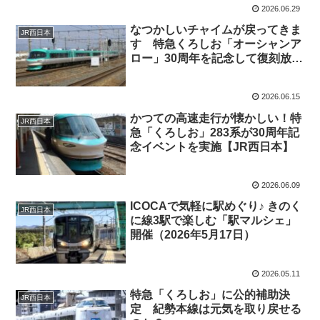
2026.06.29
なつかしいチャイムが戻ってきま
JR西日本
す 特急くろしお「オーシャンア
ロー」30周年を記念して復刻放送
実施（2027年3月まで）
2026.06.15
かつての高速走行が懐かしい！特
JR西日本
急「くろしお」283系が30周年記
念イベントを実施【JR西日本】
2026.06.09
ICOCAで気軽に駅めぐり♪ きのく
JR西日本
に線3駅で楽しむ「駅マルシェ」
開催（2026年5月17日）
2026.05.11
特急「くろしお」に公的補助決
JR西日本
定 紀勢本線は元気を取り戻せる