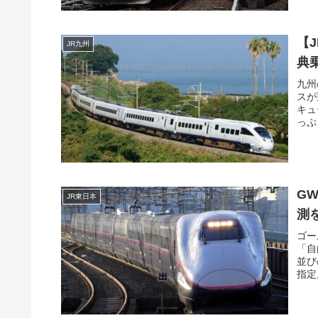
【
JR九州
典
九州
スが
キュ
っぷ
G
JR東日本
測
ゴー
「自
並び
指定