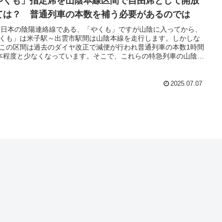
やくも」指定席を山陰本線区間で自由席として開放
ては？ 普通列車の本数を補う必要があるのでは
西日本の陰陽連絡線である、「やくも」ですが山陰に入ってから、
くも」は米子駅～出雲市駅間は山陰本線を走行します。しかしな
この区間は過去のダイヤ改正で減便が行われ普通列車の本数1時間
本程度と少なくなっています。そこで、これらの特急列車の山陰本
間において一部座席を指定席から自由席に変えることによって列
数を確保するのはどうでしょうか。
2025.07.07