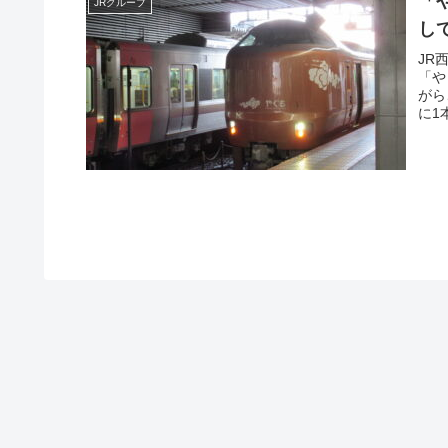
「
JRグループ
し
JR
「や
がら
に1
線区
車本