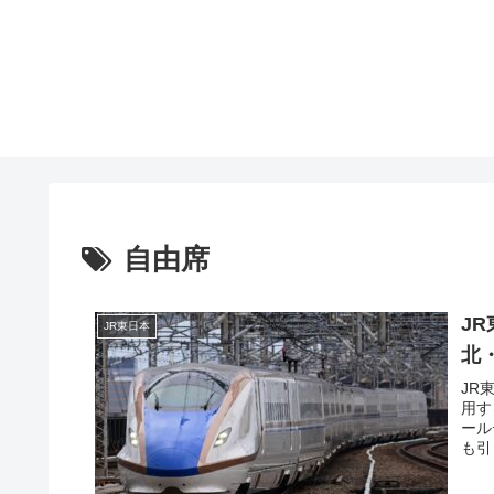
自由席
J
JR東日本
北
JR
用す
ール
も引