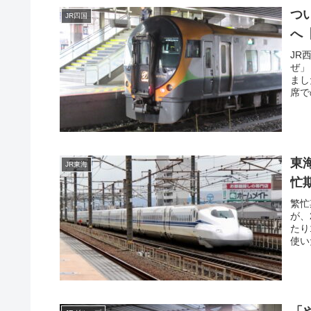
つ
JR四国
へ【
JR
ぜ」
まし
席で
ち」
東
JR東海
忙
繁忙
が、
たり
使い
全席