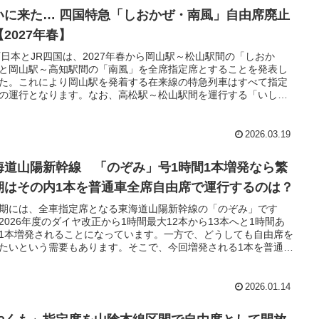
いに来た… 四国特急「しおかぜ・南風」自由席廃止
2027年春】
西日本とJR四国は、2027年春から岡山駅～松山駅間の「しおか
と岡山駅～高知駅間の「南風」を全席指定席とすることを発表し
た。これにより岡山駅を発着する在来線の特急列車はすべて指定
の運行となります。なお、高松駅～松山駅間を運行する「いしづ
には自由席が残る模様です。
2026.03.19
海道山陽新幹線 「のぞみ」号1時間1本増発なら繁
期はその内1本を普通車全席自由席で運行するのは？
期には、全車指定席となる東海道山陽新幹線の「のぞみ」です
2026年度のダイヤ改正から1時間最大12本から13本へと1時間あ
1本増発されることになっています。一方で、どうしても自由席を
たいという需要もあります。そこで、今回増発される1本を普通車
自由席として運行してみるというアイデアはどうでしょうか。
2026.01.14