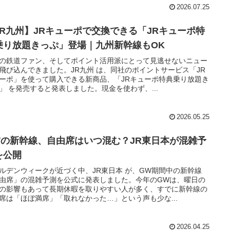
2026.07.25
JR九州】JRキューポで交換できる「JRキューポ特
乗り放題きっぷ」登場｜九州新幹線もOK
の鉄道ファン、そしてポイント活用派にとって見逃せないニュー
飛び込んできました。JR九州 は、同社のポイントサービス「JR
ーポ」を使って購入できる新商品、「JRキューポ特典乗り放題き
」 を発売すると発表しました。現金を使わず、...
2026.05.25
Wの新幹線、自由席はいつ混む？JR東日本が混雑予
を公開
ルデンウィークが近づく中、JR東日本 が、GW期間中の新幹線
由席」の混雑予測を公式に発表しました。今年のGWは、曜日の
の影響もあって長期休暇を取りやすい人が多く、すでに新幹線の
席は「ほぼ満席」「取れなかった…」という声も少な...
2026.04.25