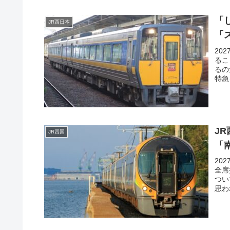
「
JR西日本
「
20
るこ
るの
特急
す。
の特
「し
いと
J
JR四国
「
20
全席
つい
思わ
席の