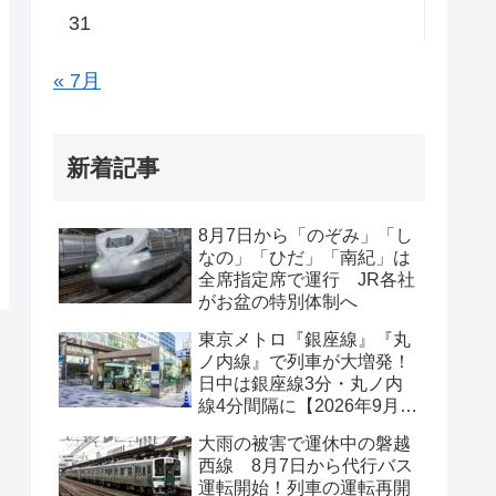
31
« 7月
新着記事
8月7日から「のぞみ」「し
なの」「ひだ」「南紀」は
全席指定席で運行 JR各社
がお盆の特別体制へ
東京メトロ『銀座線』『丸
ノ内線』で列車が大増発！
日中は銀座線3分・丸ノ内
線4分間隔に【2026年9月19
日ダイヤ改正】
大雨の被害で運休中の磐越
西線 8月7日から代行バス
運転開始！列車の運転再開