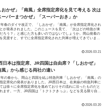
しおかぜ」「南風」全席指定席化を見て考える 次は
スーパーまつかぜ」「スーパーおき」か
27年春のダイヤ改正で、「しおかぜ」「南風」が全席指定席化され
とが発表されました。このニュースを見て、「次はどの特急が来
だろう？」と感じた方も多いのではないでしょうか。岡山発着の
を見渡すと、すでに全席指定席化された列車が増えてきていま
そうした流れの中で、次の候補として浮かんでくるのが 山陰地区
急列車「スーパーまつかぜ」「スーパーおき」 です。今回は、
おかぜ」「南風」の動きをヒントに、今後の可能性を考えてみた
2026.03.21
思います。
R西日本は指定席、JR四国は自由席？「しおかぜ」
南風」から感じる両社の違い
27年の春から、岡山と四国を結ぶ特急列車「しおかぜ」「南風」の
指定席化の発表がありました。JR西日本は、在来線の特急列車に
ては徐々に全席指定席化を進めておりその流れに沿ったものだと
れます。一方、JR四国は「トクトクきっぷ」などを見る限り自由
存在を前提にした制度となっており両者の違いが見て取れます。
2026.03.20