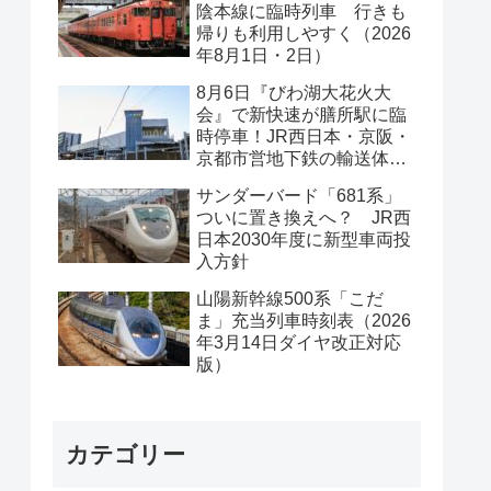
陰本線に臨時列車 行きも
帰りも利用しやすく（2026
年8月1日・2日）
8月6日『びわ湖大花火大
会』で新快速が膳所駅に臨
時停車！JR西日本・京阪・
京都市営地下鉄の輸送体系
は？
サンダーバード「681系」
ついに置き換えへ？ JR西
日本2030年度に新型車両投
入方針
山陽新幹線500系「こだ
ま」充当列車時刻表（2026
年3月14日ダイヤ改正対応
版）
カテゴリー