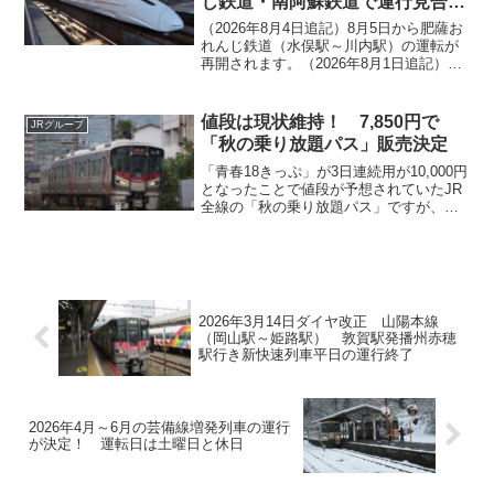
じ鉄道・南阿蘇鉄道で運行見合わ
せ
（2026年8月4日追記）8月5日から肥薩お
れんじ鉄道（水俣駅～川内駅）の運転が
再開されます。（2026年8月1日追記）8
月2日から鹿児島本線（熊本駅～宇土
駅）・三角線で運行が開始されます。
（2026年7月30日追記）7月31日より、九
値段は現状維持！ 7,850円で
JRグループ
州新...
「秋の乗り放題パス」販売決定
「青春18きっぷ」が3日連続用が10,000円
となったことで値段が予想されていたJR
全線の「秋の乗り放題パス」ですが、
2025年度版が発売されることが9月2日に
発表されました。基本的なルールは変更
になっていませんが、提携ホテルの利用
が不可能...
2026年3月14日ダイヤ改正 山陽本線
（岡山駅～姫路駅） 敦賀駅発播州赤穂
駅行き新快速列車平日の運行終了
2026年4月～6月の芸備線増発列車の運行
が決定！ 運転日は土曜日と休日