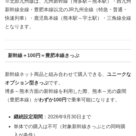
※北部九州版は、九州新幹線（博多駅～熊本駅）・西九州
新幹線全線・豊肥本線以北のJR九州全線（特急・普通・
快速列車）・鹿児島本線（熊本駅～宇土駅）・三角線全線
となります。
新幹線＋100円＝豊肥本線きっぷ
新幹線ネット商品と組み合わせて購入できる、
ユニークな
オプション型きっぷ
です。
博多～熊本方面の新幹線を利用した際、熊本～光の森間
（豊肥本線）が
わずか100円
で乗車可能になります。
継続設定期間
：2026年9月30日まで
単体での購入は不可（対象新幹線きっぷとの同時購
入が条件）