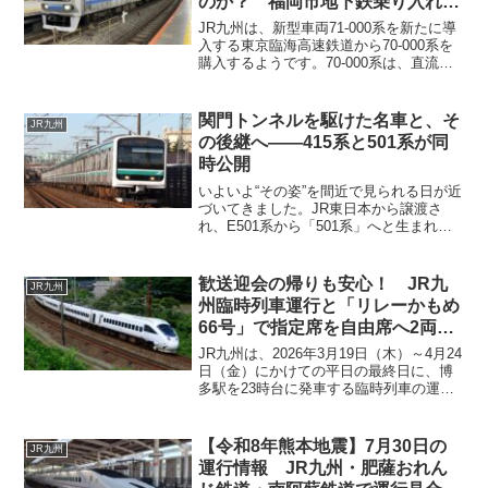
のか？ 福岡市地下鉄乗り入れ区
間以外は2両へ短編成化か？
JR九州は、新型車両71-000系を新たに導
入する東京臨海高速鉄道から70-000系を
購入するようです。70-000系は、直流電
車（1,500ボルト対応）ですので、ＪＲ九
州が使用するとすれば、一つに絞られま
す。一昨日（7月18日）に投稿したJR東
関門トンネルを駆けた名車と、そ
JR九州
日本のＥ501と同様に中古車両を購入して
の後継へ――415系と501系が同
使用する形となるようです。
時公開
いよいよ“その姿”を間近で見られる日が近
づいてきました。JR東日本から譲渡さ
れ、E501系から「501系」へと生まれ変
わった車両が、2026年4月26日に開催さ
れる車両見学会で公開されます。当日
は、長年本州と九州の輸送を支えてきた
歓送迎会の帰りも安心！ JR九
JR九州
415系と...
州臨時列車運行と「リレーかもめ
66号」で指定席を自由席へ2両変
更
JR九州は、2026年3月19日（木）～4月24
日（金）にかけての平日の最終日に、博
多駅を23時台に発車する臨時列車の運行
と、博多駅（23：44発）の「リレーかも
め66号」において博多～門司港間で３号
車および４号車を指定席から自由席へ変
【令和8年熊本地震】7月30日の
JR九州
更することを発表しました。これは、歓
運行情報 JR九州・肥薩おれん
送迎会のシーズンにあわせ対応です。