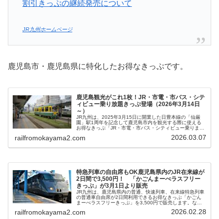
割引きっぷの継続発売について
JR九州ホームページ
鹿児島市・鹿児島県に特化したお得なきっぷです。
鹿児島観光がこれ1枚！JR・市電・市バス・シテ
ィビュー乗り放題きっぷ登場（2026年3月14日
～）
JR九州は、2025年3月15日に開業した日豊本線の「仙厳
園」駅1周年を記念して鹿児島市内を観光する際に使える
お得なきっぷ「JR・市電・市バス・シティビュー乗りまわ
レールきっぷ」を2026年3月14日（土）から販売すること
2026.03.07
railfromokayama2.com
を発表しました。利用できるのは、JRが鹿児島中央駅～仙
巌園駅・鹿児島市交通局が市電・市バス・シティビュー全
線となっています。
特急列車の自由席もOK鹿児島県内のJR在来線が
2日間で3,500円！ 「かごんまーべラスフリー
きっぷ」が3月1日より販売
JR九州は、鹿児島県内の普通、快速列車、在来線特急列車
の普通車自由席が2日間利用できるお得なきっぷ「かごん
まーべラスフリーきっぷ」を3,500円で販売します。な
お、特急列車の指定席・グリーン席を利用する場合は別途
2026.02.28
railfromokayama2.com
特急券もしくはグリーン券が必要となります。