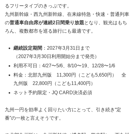
るフリータイプのきっぷです。
九州新幹線・西九州新幹線、在来線特急・快速・普通列車
の
普通車自由席が連続2日間乗り放題
となり、観光はもち
ろん、複数都市を巡る旅行にも最適です。
継続設定期間
：2027年3月31日まで
（2027年3月30日利用開始分まで発売）
利用不可日：4/27〜5/6、8/10〜19、12/28〜1/6
料金：北部九州版 11,300円（こども5,650円） 全
九州版 22,800円（こども11,400円）
ネット予約限定・JQ CARD決済必須
九州一円を効率よく回りたい方にとって、引き続き“定
番”の一枚と言えそうです。