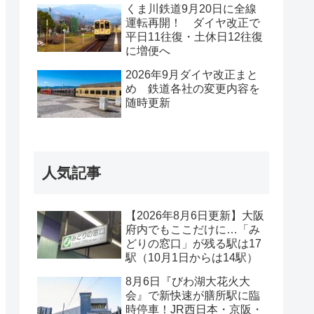
くま川鉄道9月20日に全線
運転再開！ ダイヤ改正で
平日11往復・土休日12往復
に増便へ
2026年9月ダイヤ改正まと
め 鉄道各社の変更内容を
随時更新
人気記事
【2026年8月6日更新】大阪
府内でもここだけに…「み
どりの窓口」が残る駅は17
駅（10月1日からは14駅）
8月6日『びわ湖大花火大
会』で新快速が膳所駅に臨
時停車！JR西日本・京阪・