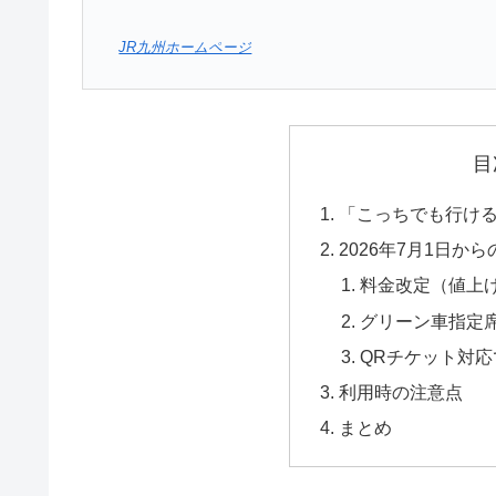
JR九州ホームページ
目
「こっちでも行け
2026年7月1日か
料金改定（値上
グリーン車指定
QRチケット対
利用時の注意点
まとめ