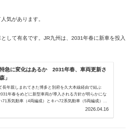
て人気があります。
として有名です。JR九州は、2031年春に新車を投入
。
特急に変化はあるか 2031年春、車両更新さ
森」
て長年親しまれてきた博多と別府を久大本線経由で結ぶ
2031年春をめどに新型車両が導入される方針が明らかにな
71系気動車（4両編成）とキハ72系気動車（5両編成）で
2026.04.16