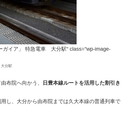
イア」 特急電車 大分駅" class="wp-image-
 大分駅
て由布院へ向かう、
日豊本線ルートを活用した割引き
利用し、大分から由布院までは久大本線の普通列車で