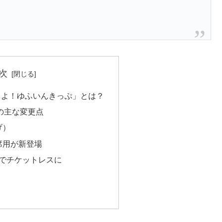
次
るよ！ゆふいんきっぷ」とは？
らの主な変更点
げ）
席用が新登場
応でチケットレスに