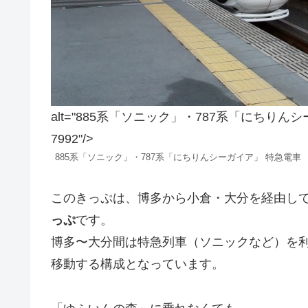
alt="885系「ソニック」・787系「にちりんシーガ
7992"/>
885系「ソニック」・787系「にちりんシーガイア」 特急電車
このきっぷは、博多から小倉・大分を経由し
っぷ
です。
博多〜大分間は特急列車（ソニックなど）を
移動する構成となっています。