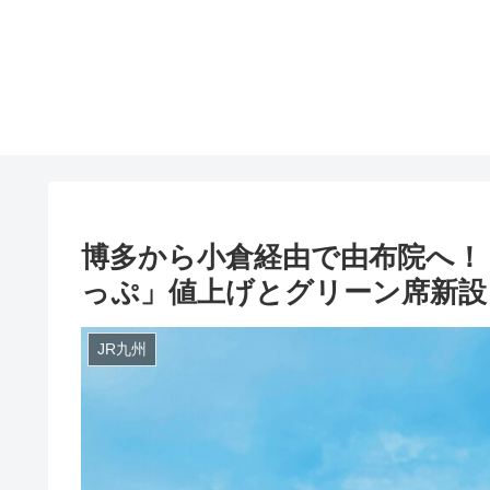
博多から小倉経由で由布院へ！
っぷ」値上げとグリーン席新設【
JR九州