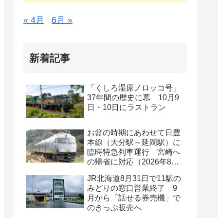
« 4月
6月 »
新着記事
「くしろ湿原ノロッコ号」
37年間の歴史に幕 10月9
日・10日にラストラン
お盆の時期にあわせて日豊
本線（大分駅～延岡駅）に
臨時特急列車運行 宮崎へ
の帰省に対応（2026年8月
11日～13日）
JR北海道8月31日で11駅の
みどりの窓口営業終了 9
月から「話せる券売機」で
のきっぷ販売へ