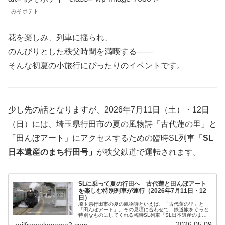
みそポテト
花を楽しみ、列車に揺られ、
のんびりとした秩父時間を満喫する――
そんな初夏の小旅行にぴったりのイベントです。
少し先の話となりますが、2026年7月11日（土）・12日
（日）には、埼玉県行田市の夏の風物詩「古代蓮の里」と
「田んぼアート」にアクセスするための臨時SL列車
「SL
日本遺産のまち行田号」
が秩父鉄道で運転されます。
SLに乗って夏の行田へ 古代蓮と田んぼアート
を楽しむ特別列車が運行（2026年7月11日・12
日）
埼玉県行田市の夏の風物詩といえば、「古代蓮の里」と
「田んぼアート」。その見頃に合わせて、鉄道旅をぐっと
特別なものにしてくれる臨時SL列車「SL日本遺産のまち
行田号」 の運行が秩父鉄道から発表されました。運行日は
2026.05.09