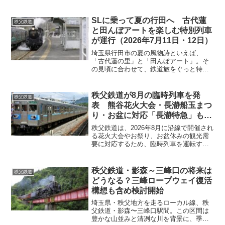
な“ちょっと大人なSLの旅”が、この春か
ら秋にかけて実現します。秩父鉄道は、
人気の観光列車「SLパレオエクスプレ
SLに乗って夏の行田へ 古代蓮
秩父鉄道
ス」において、秩父酒造会...
と田んぼアートを楽しむ特別列車
が運行（2026年7月11日・12日）
埼玉県行田市の夏の風物詩といえば、
「古代蓮の里」と「田んぼアート」。そ
の見頃に合わせて、鉄道旅をぐっと特別
なものにしてくれる臨時SL列車「SL日本
遺産のまち行田号」 の運行が秩父鉄道か
ら発表されました。運行日は 2026年7月
秩父鉄道が8月の臨時列車を発
秩父鉄道
11日（土）・...
表 熊谷花火大会・長瀞船玉まつ
り・お盆に対応「長瀞特急」も運
転
秩父鉄道は、2026年8月に沿線で開催され
る花火大会やお祭り、お盆休みの観光需
要に対応するため、臨時列車を運転する
と発表しました。8月8日の「第74回熊谷
花火大会」、8月15日の「長瀞船玉まつ
り」に合わせた臨時列車に加え、お盆休
秩父鉄道・影森～三峰口の将来は
秩父鉄道
み期間には長...
どうなる？三峰ロープウェイ復活
構想も含め検討開始
埼玉県・秩父地方を走るローカル線、秩
父鉄道・影森〜三峰口駅間。この区間は
豊かな山並みと清冽な川を背景に、季節