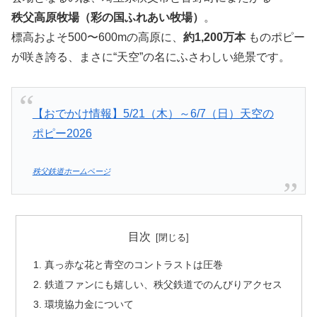
秩父高原牧場（彩の国ふれあい牧場）
。
標高およそ500〜600mの高原に、
約1,200万本
ものポピー
が咲き誇る、まさに“天空”の名にふさわしい絶景です。
【おでかけ情報】5/21（木）～6/7（日）天空の
ポピー2026
秩父鉄道ホームページ
目次
真っ赤な花と青空のコントラストは圧巻
鉄道ファンにも嬉しい、秩父鉄道でのんびりアクセス
環境協力金について