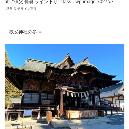
alt="秩父 長瀞 ライン下り" class="wp-image-7027"/>
秩父 長瀞 ライン下り
・秩父神社の参拝