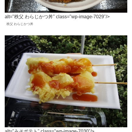
alt="秩父 わらじかつ丼" class="wp-image-7029"/>
秩父 わらじかつ丼
alt="みそポテト" class="wp-image-7030"/>