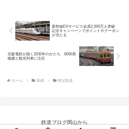
ごとの風景美で鉄道ファンを魅了してき
ました。しかし近年、地域の高齢化と人
口減少に伴い、利用者数は年々減少して
います。それに伴う維持コ...
新幹線EXサービス会員2,000万人突破
記念キャンペーンでポイントやクーポン
が当たる
京阪電鉄が描く2030年のかたち 8000系
後継と観光列車に注目
ホーム
私鉄
秩父鉄道
鉄道ブログ岡山から