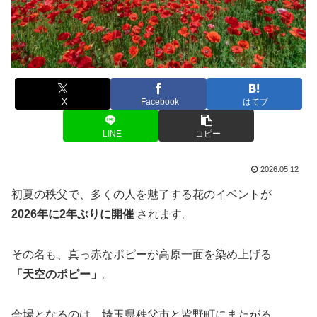
X
Facebook
はてブ
LINE
コピー
2026.05.12
初夏の秩父で、多くの人を魅了する花のイベントが
2026年に2年ぶりに開催
されます。
その名も、真っ赤なポピーが高原一面を染め上げる
「天空のポピー」
。
会場となるのは、埼玉県秩父市と皆野町にまたがる