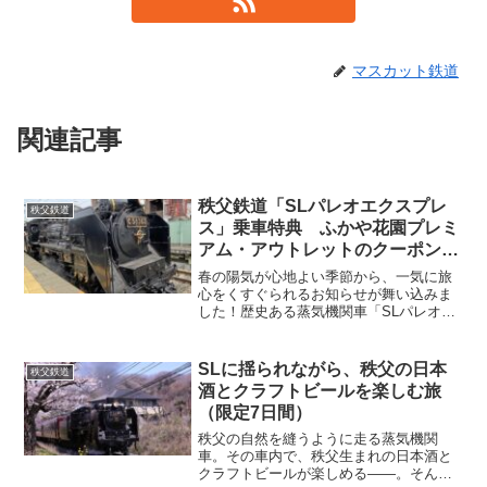
マスカット鉄道
関連記事
秩父鉄道「SLパレオエクスプレ
秩父鉄道
ス」乗車特典 ふかや花園プレミ
アム・アウトレットのクーポン配
布
春の陽気が心地よい季節から、一気に旅
心をくすぐられるお知らせが舞い込みま
した！歴史ある蒸気機関車「SLパレオエ
クスプレス」に乗って、埼玉県・深谷市
にある人気のショッピングスポット「ふ
かや花園プレミアム・アウトレット」で
SLに揺られながら、秩父の日本
秩父鉄道
お得なクーポンとふかや...
酒とクラフトビールを楽しむ旅
（限定7日間）
秩父の自然を縫うように走る蒸気機関
車。その車内で、秩父生まれの日本酒と
クラフトビールが楽しめる――。そん