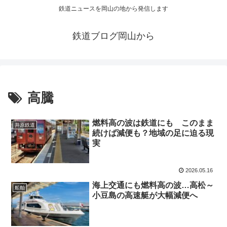
鉄道ニュースを岡山の地から発信します
鉄道ブログ岡山から
高騰
燃料高の波は鉄道にも このまま
井原鉄道
続けば減便も？地域の足に迫る現
実
2026.05.16
海上交通にも燃料高の波…高松～
船舶
小豆島の高速艇が大幅減便へ