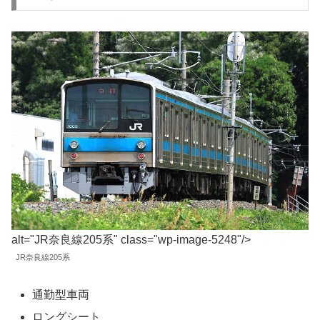
alt="JR奈良線205系" class="wp-image-5248"/>
JR奈良線205系
通勤型車両
ロングシート