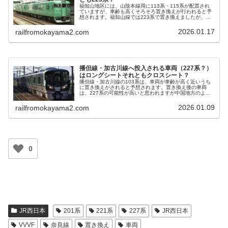
福知山地区には、山陰本線用に113系・115系が配置され
ていますが、車齢も高くそろそろ置き換えが行われると予
想されます。福知山線では223系で置き換えましたが、現
在のJR西日本では短い2両編成については227系を使うこ
とが多くなっています。さて、113系・115系の置き換え
2026.01.17
railfromokayama2.com
車両は223系と227系のどちらでしょうか？
播但線・加古川線へ投入される車両（227系？）
はロングシートそれともクロスシート？
播但線・加古川線の103系は、車両が車齢が高く近いうち
に置き換えがされると予想されます。置き換え後の車両
は、227系の可能性が高いと思われますが中国地方のよう
なクロスシート車両となるか、関西地方のようなロングシ
ートの車両となるかは明らかではありません。そこで今回
2026.01.09
railfromokayama2.com
はどちらの車両となるか考えてみたいと思います。
0
JR西日本
201系
221系
227系
JR西日本
VVVF
奈良線
置き換え
車両