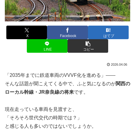
X
Facebook
はてブ
LINE
コピー
2026.04.06
「2035年までに鉄道車両のVVVF化を進める」——
そんな話題が聞こえてくる中で、ふと気になるのが
関西の
ローカル幹線・JR奈良線の将来
です。
現在走っている車両を見渡すと、
「そろそろ世代交代の時期では？」
と感じる人も多いのではないでしょうか。