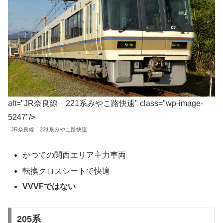
alt="JR奈良線 221系みやこ路快速" class="wp-image-
5247"/>
JR奈良線 221系みやこ路快速
かつての関西エリア主力車両
転換クロスシートで快適
VVVFではない
205系