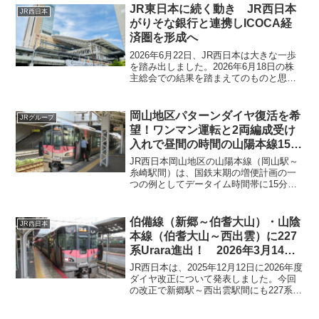
JR東日本に続く動き JR西日本
JR西日本
がりそな銀行と連携しICOCA経
済圏を形成へ
2026年6月22日、JR西日本は大きな一歩
を踏み出しました。2026年6月18日の株
主総会での結果を踏まえてのものと思わ
れます。これにより鉄道会社としてだけ
でなく、地域の生活インフラ全体を見据
えた「交通 × 金融」の融合構想を打ち出
岡山地区パターンダイヤ復活を希
JRグループ
したの...
望！ワンマン運転と2両編成受け
入れで昼間の時間の山陽本線15分
間隔にもどせないか？ JR山陽
JR西日本岡山地区の山陽本線（岡山駅～
本線岡山地区ダイヤ改正私案
糸崎駅間）は、国鉄末期の増便計画の一
つの例としてデータイム時間帯に15分間
(2025年4月3日投稿分をもとに再
隔での運行が行われていました。しかし
編集）
ながら、現在は、20分から30分間隔の1時
間2本もしくは3本の運転となっていま
伯備線（新郷～伯耆大山）・山陰
JR西日本
す。貨物列車の運行もある区間ですの
本線（伯耆大山～西出雲）に227
で、ダイヤ調整が難しいところもあると
系Urara進出！ 2026年3月14日
は思いますが、本当に不可能なのでしょ
ダイヤ改正
うか。検討してみたいと思います。
JR西日本は、2025年12月12日に2026年度
ダイヤ改正について発表しました。今回
の改正で新郷駅～西出雲駅間にも227系
Uraraが運行することになります。これで
115系G編成については引退となる可能性