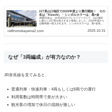
227系山口地区で2026年度より運行開始！ その
名は「Kizashi」・シンボルカラーは、黒×金
JR西日本は、10月30日のプレスリリースにて、山口地区
に新たに227系を投入すると発表しました。2026年度から
山陽本線へ投入されます。シンボルカラーは、黒×金色と
なっており車両イメージからは重厚感が伝わってきます。
車両数は2両編成3本と、3両編成6本の24両が予定されて
2025.10.31
railfromokayama2.com
いますが、順次追加されるものと思われます。
なぜ「3両編成」が有力なのか？
JR奈良線を見てみると、
普通列車・快速列車：4両もしくは6両での運行
利用客数は時間帯で差が大きい
観光客の増加で休日の混雑が激しい