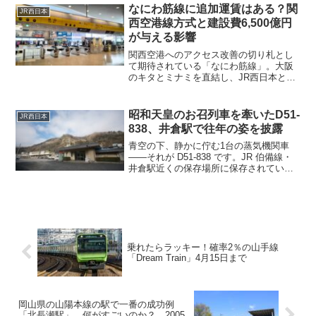
が高いです。また、105系が運行している
なにわ筋線に追加運賃はある？関
JR西日本
福塩線については今回のダイヤ改正での
西空港線方式と建設費6,500億円
227系Uraraでの置き換えはない模様で
が与える影響
す。
関西空港へのアクセス改善の切り札とし
て期待されている「なにわ筋線」。大阪
のキタとミナミを直結し、JR西日本と南
海の列車がそのまま都心部へ乗り入れる
――聞こえは非常に魅力的です。しかし
最近、この路線について語られる中で、
昭和天皇のお召列車を牽いたD51-
JR西日本
静かに注目され始めてい...
838、井倉駅で往年の姿を披露
青空の下、静かに佇む1台の蒸気機関車
――それが D51-838 です。JR 伯備線・
井倉駅近くの保存場所に保存されている
この蒸気機関車は、かつて 昭和天皇・皇
后両陛下を乗せたお召列車を牽引した栄
誉ある存在。今回はその重厚な歴史と、
蒸気機関車...
乗れたらラッキー！確率2％の山手線
「Dream Train」4月15日まで
岡山県の山陽本線の駅で一番の成功例
「北長瀬駅」 何がすごいのか？ 2005