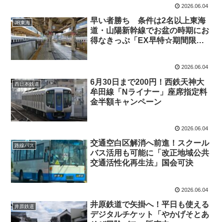
2026.06.04
早い者勝ち 条件は2名以上東海
JR東海
道・山陽新幹線でお盆の時期にお
得なきっぷ「EX早特☆期間限定
セール！」発売
2026.06.04
6月30日まで200円！西鉄天神大
西日本鉄道
牟田線「Nライナー」座席指定料
金半額キャンペーン
2026.06.04
交通空白区解消へ前進！スクール
路線バス
バス活用も可能に「改正地域公共
交通活性化再生法」国会可決
2026.06.04
井原鉄道で矢掛へ！平日も使える
井原鉄道
デジタルチケット「やかげそとあ