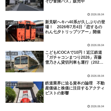
そび冒険パス」販売中
2026.06.04
新見駅へキハ40系が久しぶりの登
JR西日本
場！ 2026年7月4日「恋するの
れん七夕トリップツアー」開催
2026.06.04
こどもICOCAで10円！近江鉄道
近江鉄道
「ガチャコンまつり2026」斉藤
雪乃さん貸切列車も運行（2026
年6月25日）
2026.06.04
鉄道業界に迫る資本の論理 不動
鉄道全般
産価値と株価に注目するアクティ
ビストの影響
2026.06.04