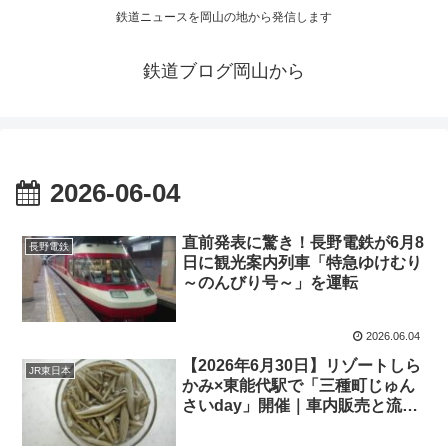
鉄道ニュースを岡山の地から発信します
鉄道ブログ岡山から
2026-06-04
直前発表に驚き！長野電鉄が6月8
長野電鉄
日に観光案内列車「特急ゆけむり
～のんびり号～」を運転
2026.06.04
【2026年6月30日】リゾートしら
JR東日本
かみ×東能代駅で「三種町じゅん
さいday」開催｜車内販売と流し
じゅんさい体験