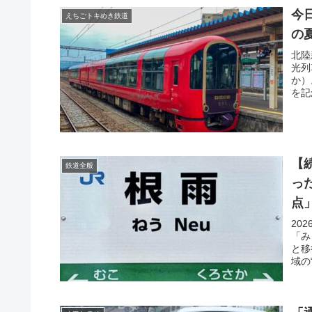
今
えちごトキめき鉄道
の
北陸
光列
か）
を記
【
鉄道全般
っ
点
20
「み
と移
域の