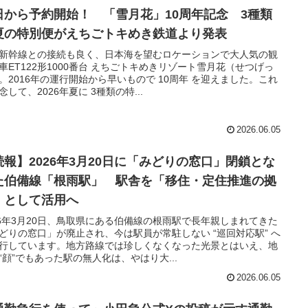
日から予約開始！ 「雪月花」10周年記念 3種類
夏の特別便がえちごトキめき鉄道より発表
新幹線との接続も良く、日本海を望むロケーションで大人気の観
車ET122形1000番台 えちごトキめきリゾート雪月花（せつげっ
。2016年の運行開始から早いもので 10周年 を迎えました。これ
念して、2026年夏に 3種類の特...
2026.06.05
続報】2026年3月20日に「みどりの窓口」閉鎖とな
た伯備線「根雨駅」 駅舎を「移住・定住推進の拠
」として活用へ
26年3月20日、鳥取県にある伯備線の根雨駅で長年親しまれてきた
どりの窓口」が廃止され、今は駅員が常駐しない “巡回対応駅” へ
行しています。地方路線では珍しくなくなった光景とはいえ、地
“顔”でもあった駅の無人化は、やはり大...
2026.06.05