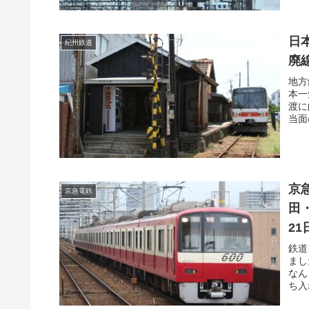
日
紀州鉄道
廃
地方
本一
渡に
当面
京
京急電鉄
田
21
鉄道
まし
なん
ち入