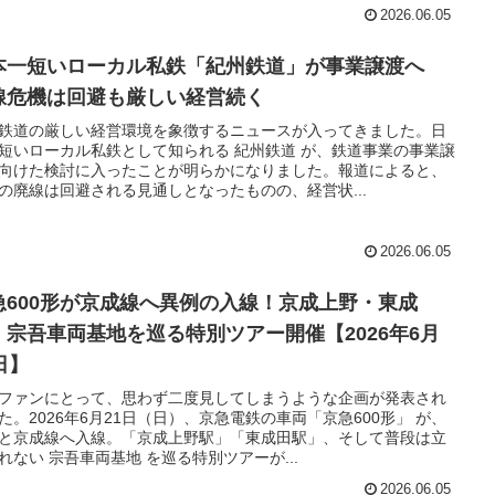
2026.06.05
本一短いローカル私鉄「紀州鉄道」が事業譲渡へ
線危機は回避も厳しい経営続く
鉄道の厳しい経営環境を象徴するニュースが入ってきました。日
短いローカル私鉄として知られる 紀州鉄道 が、鉄道事業の事業譲
向けた検討に入ったことが明らかになりました。報道によると、
の廃線は回避される見通しとなったものの、経営状...
2026.06.05
急600形が京成線へ異例の入線！京成上野・東成
・宗吾車両基地を巡る特別ツアー開催【2026年6月
日】
ファンにとって、思わず二度見してしまうような企画が発表され
た。2026年6月21日（日）、京急電鉄の車両「京急600形」 が、
と京成線へ入線。「京成上野駅」「東成田駅」、そして普段は立
れない 宗吾車両基地 を巡る特別ツアーが...
2026.06.05