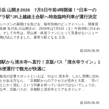
川岳 山開き2026 7月5日午前4時開催！“日本一の
グラ駅”JR上越線土合駅へ特急臨時列車が運行決定
シーズンの幕開けを告げる、毎年恒例のビッグイベント。関東屈
名峰 谷川岳 の山開きが、2026年は7月5日（土）午前4時に行われ
。そして今年は、登山者・鉄道ファンにとって見逃せないニュー
飛び込んできました。最寄り駅となる 土合...
2026.06.05
都駅から清水寺へ直行！京阪バス「清水寺ライン」1
16便運行で観光が快適に
観光の定番スポットといえば、やはり 清水寺。しかし実際に訪れ
とがある方なら、「京都駅からのアクセスが意外と大変」「市バ
とにかく混む」という印象を持っているのではないでしょうか。
な中、京阪バスが、京都駅と清水寺エリアをダイレク...
2026.06.05