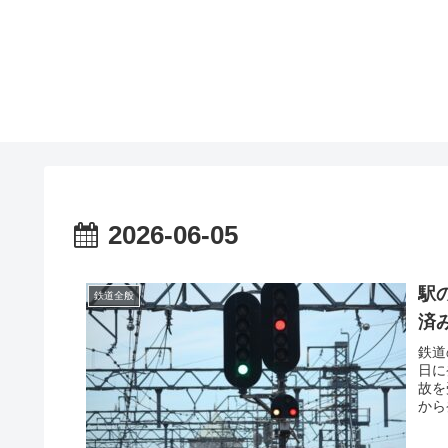
2026-06-05
駅
鉄道全般
済
鉄道
日に
故を
から