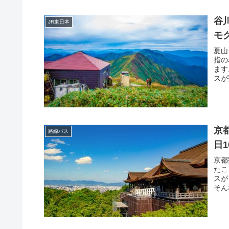
谷
JR東日本
モ
夏山
指の
ます
スが
京
路線バス
日
京都
たこ
スが
そん