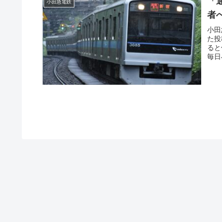
「
小田急電鉄
者
小田
た投
ると
毎日