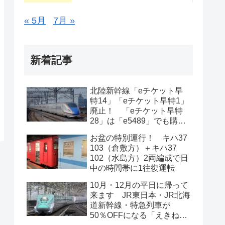
« 5月
7月 »
新着記事
北陸新幹線「eチケット早
特14」「eチケット早特1」
廃止！ 「eチケット早特
28」は「e5489」でも購入
可能に
お盆の特別運行！ キハ37
103（倉敷方）＋キハ37
102（水島方）2両編成で日
中の時間帯に1往復運転
10月・12月の平日に帰って
来ます JR東日本・JR北海
道新幹線・特急列車が
50％OFFになる「えきねっ