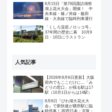
と」限定商品販売
8月15日「第78回諏訪湖祭
湖上花火大会」開催！ 中
央本線・篠ノ井線・飯田
線・大糸線で臨時列車運行
「くしろ湿原ノロッコ号」
37年間の歴史に幕 10月9
日・10日にラストラン
人気記事
【2026年8月6日更新】大阪
府内でもここだけに…「み
どりの窓口」が残る駅は17
駅（10月1日からは14駅）
8月6日『びわ湖大花火大
会』で新快速が膳所駅に臨
時停車！JR西日本・京阪・