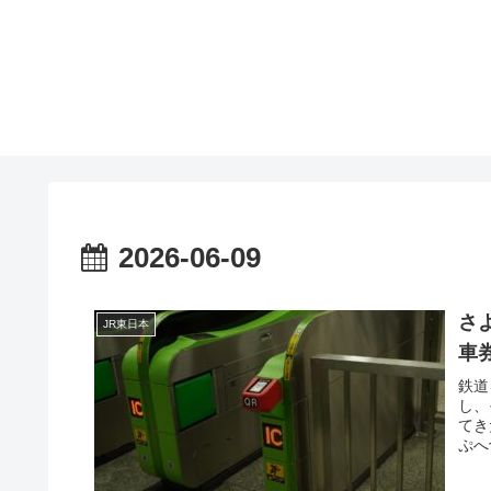
2026-06-09
さ
JR東日本
車
鉄道
し、
てき
ぷへ