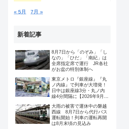
« 5月
7月 »
新着記事
8月7日から「のぞみ」「し
なの」「ひだ」「南紀」は
全席指定席で運行 JR各社
がお盆の特別体制へ
東京メトロ『銀座線』『丸
ノ内線』で列車が大増発！
日中は銀座線3分・丸ノ内
線4分間隔に【2026年9月19
日ダイヤ改正】
大雨の被害で運休中の磐越
西線 8月7日から代行バス
運転開始！列車の運転再開
は8月末頃の見込み