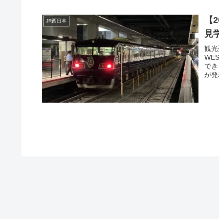
【2
JR西日本
見
観光
WE
でき
が発