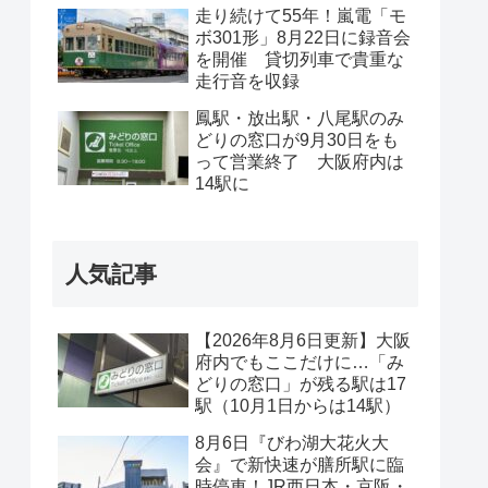
走り続けて55年！嵐電「モ
ボ301形」8月22日に録音会
を開催 貸切列車で貴重な
走行音を収録
鳳駅・放出駅・八尾駅のみ
どりの窓口が9月30日をも
って営業終了 大阪府内は
14駅に
人気記事
【2026年8月6日更新】大阪
府内でもここだけに…「み
どりの窓口」が残る駅は17
駅（10月1日からは14駅）
8月6日『びわ湖大花火大
会』で新快速が膳所駅に臨
時停車！JR西日本・京阪・