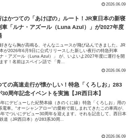
2026.06.09
行はかつての「あけぼの」ルート！JR東日本の新寝
車「ルナ・アズール（Luna Azul）」が2027年度
場
好きなら胸が高鳴る、そんなニュースが飛び込んできました。JR
本が2026年6月9日に公式リリースした新しい夜行の特急列車
ナ・アズール（Luna Azul）」 が、いよいよ2027年度に運行を開
ます！名前はスペイン語で 「青...
2026.06.09
つての高速走行が懐かしい！特急「くろしお」283
が30周年記念イベントを実施【JR西日本】
96年にデビューした紀勢本線（きのくに線）特急「くろしお」用の
3系電車。“オーシャンアロー”の愛称で親しまれてきたこの車両が、
26年でついにデビュー30周年を迎えます。それを記念して、西日本
鉄道（JR西日本）が283系30周...
2026.06.09