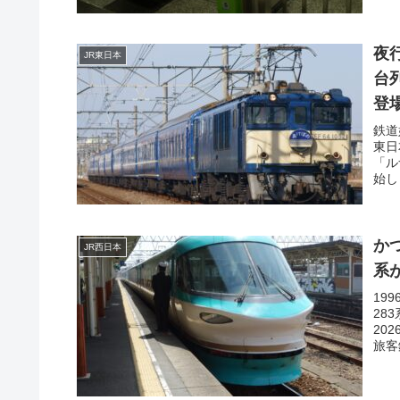
夜
JR東日本
台列
登
鉄道
東日
「ル
始し
か
JR西日本
系
19
28
20
旅客