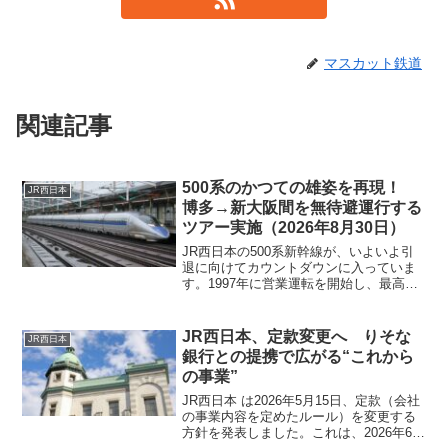
マスカット鉄道
関連記事
500系のかつての雄姿を再現！
JR西日本
博多→新大阪間を無待避運行する
ツアー実施（2026年8月30日）
JR西日本の500系新幹線が、いよいよ引
退に向けてカウントダウンに入っていま
す。1997年に営業運転を開始し、最高速
度300km/hで新大阪～博多間を駆け抜け
た500系。航空機を思わせる流線型のデザ
インと、当時の新幹線としては画期的だ
JR西日本、定款変更へ りそな
JR西日本
った高...
銀行との提携で広がる“これから
の事業”
JR西日本 は2026年5月15日、定款（会社
の事業内容を定めたルール）を変更する
方針を発表しました。これは、2026年6月