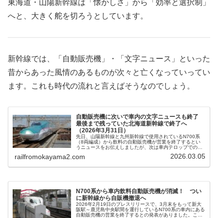
東海道・山陽新幹線は「懐かしさ」から「効率と選択制」
へと、大きく舵を切ろうとしています。
新幹線では、「自動販売機」・「文字ニュース」といった
昔からあった風情のあるものが次々と亡くなっていってい
ます。これも時代の流れと言えばそうなのでしょう。
自動販売機に次いで車内の文字ニュースも終了
最後まで残っていた北海道新幹線で終了へ
（2026年3月31日）
先日、山陽新幹線と九州新幹線で使用されているN700系
（8両編成）から飲料の自動販売機が営業を終了するとい
うニュースをお伝えしましたが、次は車内テロップでの文
字ニュースが無くなるというお知らせがJR北海道からあり
2026.03.05
railfromokayama2.com
ました。こちらも3月31日で終了の模様です。
N700系から車内飲料自動販売機が消滅！ つい
に新幹線から自販機撤退へ
2026年2月19日のプレスリリースで、3月末をもって新大
阪駅～鹿児島中央駅間を運行しているN700系の車内にある
自動販売機の営業を終了するとの発表がありました。これ