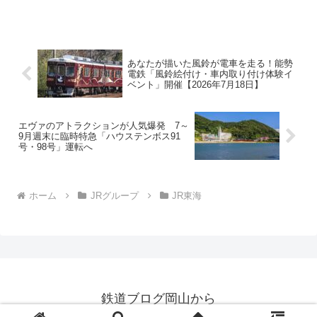
幹線を使った緊急荷物輸送サービスの輸
送区間が拡大され、広島・博多から東京
まで、当日中に荷物を届けることが可能
になりました。これ...
あなたが描いた風鈴が電車を走る！能勢
電鉄「風鈴絵付け・車内取り付け体験イ
ベント」開催【2026年7月18日】
エヴァのアトラクションが人気爆発 7～
9月週末に臨時特急「ハウステンボス91
号・98号」運転へ
ホーム
JRグループ
JR東海
鉄道ブログ岡山から