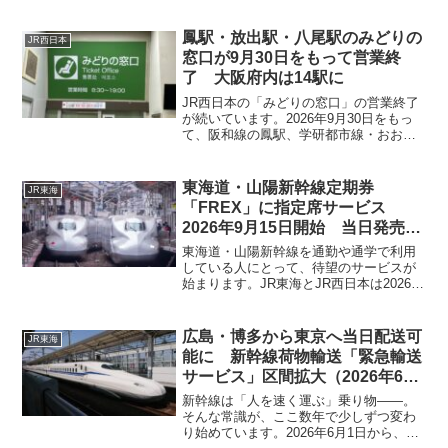
18日（木）に開かれる株主総会で付議さ
れる内容です。今回の変更は、りそな銀
行 との業務提携を背景に、将来の事業展
鳳駅・放出駅・八尾駅のみどりの
JR西日本
開を...
窓口が9月30日をもって営業終
了 大阪府内は14駅に
JR西日本の「みどりの窓口」の営業終了
が続いています。2026年9月30日をもっ
て、阪和線の鳳駅、学研都市線・おおさ
か東線の放出駅、大和路線の八尾駅で
「みどりの窓口」の営業が終了します。
今回の3駅の営業終了により、大阪府内に
東海道・山陽新幹線定期券
JR東海
残る「みどりの窓...
「FREX」に指定席サービス
2026年9月15日開始 当日発売の
ため繁忙期は座席確保が難しい可
東海道・山陽新幹線を通勤や通学で利用
能性も
している人にとって、待望のサービスが
始まります。JR東海とJR西日本は2026年
7月30日、東海道・山陽新幹線の定期券
「FREX」「FREXパル」の利用者を対象
に、「フレックス専用EX座席指定券」を
広島・博多から東京へ当日配送可
JR東海
202...
能に 新幹線荷物輸送「緊急輸送
サービス」区間拡大（2026年6月
1日～）
新幹線は「人を速く運ぶ」乗り物――。
そんな常識が、ここ数年で少しずつ変わ
り始めています。2026年6月1日から、新