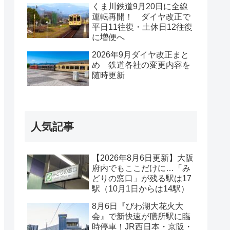
くま川鉄道9月20日に全線
運転再開！ ダイヤ改正で
平日11往復・土休日12往復
に増便へ
2026年9月ダイヤ改正まと
め 鉄道各社の変更内容を
随時更新
人気記事
【2026年8月6日更新】大阪
府内でもここだけに…「み
どりの窓口」が残る駅は17
駅（10月1日からは14駅）
8月6日『びわ湖大花火大
会』で新快速が膳所駅に臨
時停車！JR西日本・京阪・