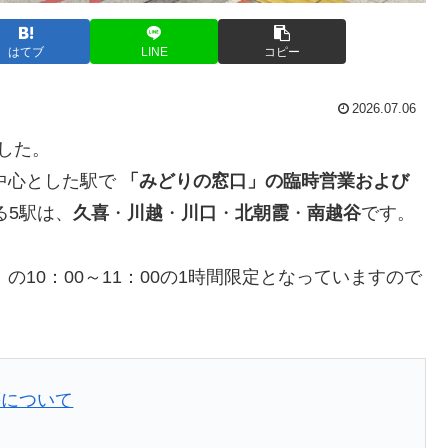
はてブ
LINE
コピー
2026.07.06
した。
を中心とした駅で
「みどりの窓口」の臨時営業および
る5駅は、
久喜
・
川越
・
川口
・
北朝霞
・
南越谷
です。
の10：00～11：00の1時間限定となっていますので
等について