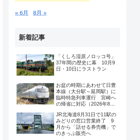
« 6月
8月 »
新着記事
「くしろ湿原ノロッコ号」
37年間の歴史に幕 10月9
日・10日にラストラン
お盆の時期にあわせて日豊
本線（大分駅～延岡駅）に
臨時特急列車運行 宮崎へ
の帰省に対応（2026年8月
11日～13日）
JR北海道8月31日で11駅の
みどりの窓口営業終了 9
月から「話せる券売機」で
のきっぷ販売へ