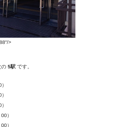
8"/>
次の
5駅
です。
0）
0）
0）
00）
00）