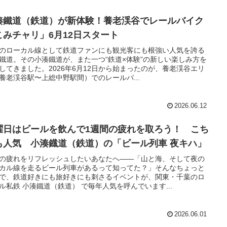
湊鐵道（鉄道）が新体験！養老渓谷でレールバイク
こみチャリ」6月12日スタート
のローカル線として鉄道ファンにも観光客にも根強い人気を誇る
鐵道。その小湊鐵道が、また一つ“鉄道×体験”の新しい楽しみ方を
してきました。2026年6月12日から始まったのが、養老渓谷エリ
養老渓谷駅〜上総中野駅間）でのレールバ...
2026.06.12
曜日はビールを飲んで1週間の疲れを取ろう！ こち
も人気 小湊鐡道（鉄道）の「ビール列車 夜キハ」
の疲れをリフレッシュしたいあなたへ——「山と海、そして夜の
カル線を走るビール列車があるって知ってた？」そんなちょっと
で、鉄道好きにも旅好きにも刺さるイベントが、関東・千葉のロ
ル私鉄 小湊鐵道（鉄道） で毎年人気を呼んでいます...
2026.06.01