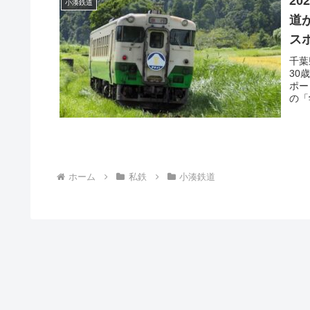
2
小湊鉄道
道
ス
千葉
30
ポー
の「
ホーム
私鉄
小湊鉄道