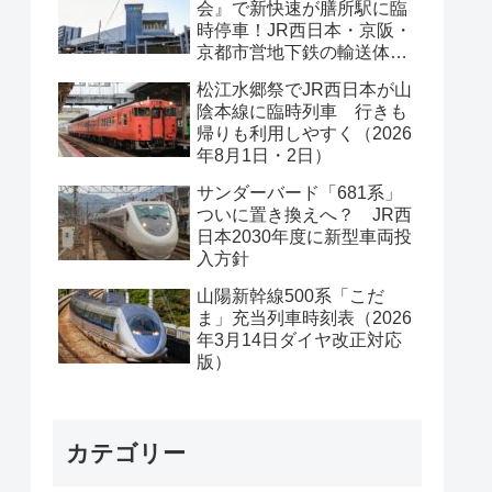
会』で新快速が膳所駅に臨
時停車！JR西日本・京阪・
京都市営地下鉄の輸送体系
は？
松江水郷祭でJR西日本が山
陰本線に臨時列車 行きも
帰りも利用しやすく（2026
年8月1日・2日）
サンダーバード「681系」
ついに置き換えへ？ JR西
日本2030年度に新型車両投
入方針
山陽新幹線500系「こだ
ま」充当列車時刻表（2026
年3月14日ダイヤ改正対応
版）
カテゴリー