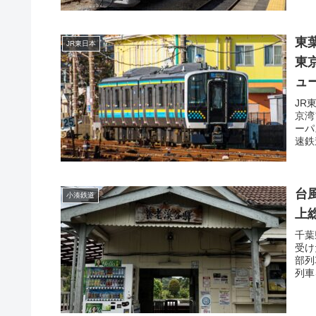
東
JR東日本
東
ュ
JR
京湾
ーパ
速鉄
台
小湊鉄道
上
千葉
受け
部列
列車