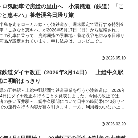
トロ気動車で房総の里山へ 小湊鐡道（鉄道）「こ
なと恵キハ」養老渓谷日帰り旅
半島を走るローカル線・小湊鉄道が、週末限定で運行する特別企
車「こみなと恵キハ」が2026年5月17日（日）から運転されま
この列車に乗って、房総屈指の景勝地・養老渓谷を訪ねる日帰り
商品が設定されています。申し込みは、コンビニで...
2026.05.10
湊鉄道ダイヤ改正（2026年3月14日） 上総牛久駅
境に明暗はっきり
県の五井駅～上総中野駅間で鉄道事業を行う小湊鉄道は、2026年
14日にダイヤ改正を行うことを発表しました。今回の改正では、
者の多い五井駅～上総牛久駅間について日中の時間帯に40分サイ
での運行を行う内容が目を引きます。一方、利用者の少ない上総
駅～上総中野駅間については、厳しい内容となっているようで
これは、学生をターゲットにした列車運行を進めようとする会社
針の一環だと思われます。
2026.02.20