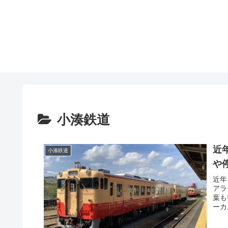
小湊鉄道
近
小湊鉄道
や
近年
アラ
葉も
ーカ