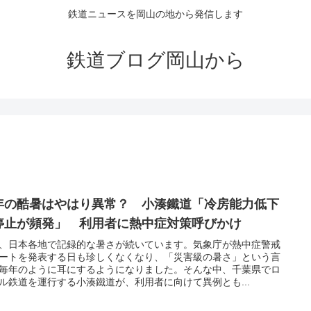
鉄道ニュースを岡山の地から発信します
鉄道ブログ岡山から
年の酷暑はやはり異常？ 小湊鐵道「冷房能力低下
停止が頻発」 利用者に熱中症対策呼びかけ
、日本各地で記録的な暑さが続いています。気象庁が熱中症警戒
ートを発表する日も珍しくなくなり、「災害級の暑さ」という言
毎年のように耳にするようになりました。そんな中、千葉県でロ
ル鉄道を運行する小湊鐵道が、利用者に向けて異例とも...