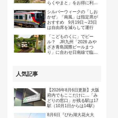
らくやまと」をお得に利用
できる「SUWALOCAサブ
シルバーウィークの「しお
スクパス」登場
かぜ」「南風」は指定席が
おすすめ 9月19日～23日
は自由席を減らして運行
「こどものくに」でビー
ル？ JR九州「2026 みや
ざき青島国際ビールまつ
り」に合わせ日南線で臨時
列車運行（2026年8月22
日・23日）
人気記事
【2026年8月6日更新】大阪
府内でもここだけに…「み
どりの窓口」が残る駅は17
駅（10月1日からは14駅）
8月6日『びわ湖大花火大