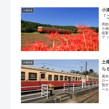
小
小湊鉄道
「
房総
小湊
提案
ア（
土
小湊鉄道
ら
週末
ロー
贅沢
ーカ