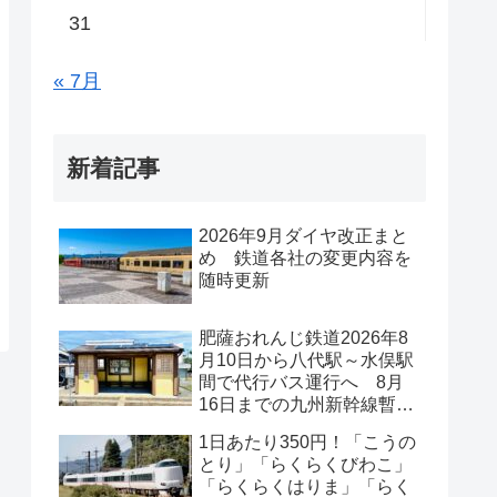
31
« 7月
新着記事
2026年9月ダイヤ改正まと
め 鉄道各社の変更内容を
随時更新
肥薩おれんじ鉄道2026年8
月10日から八代駅～水俣駅
間で代行バス運行へ 8月
16日までの九州新幹線暫定
ダイヤ付き
1日あたり350円！「こうの
とり」「らくらくびわこ」
「らくらくはりま」「らく