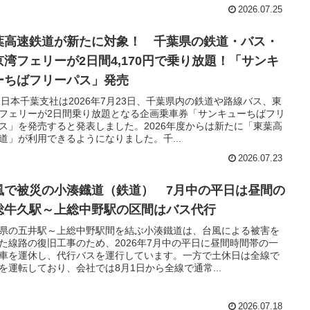
2026.07.25
葉高速鉄道が新たに対象！ 千葉県の鉄道・バス・
京湾フェリーが2日間4,170円で乗り放題！「サンキ
ーちばフリーパス」発売
東日本千葉支社は2026年7月23日、千葉県内の鉄道や路線バス、東
フェリーが2日間乗り放題となる企画乗車券「サンキューちばフリ
ス」を発売すると発表しました。2026年度からは新たに「東葉高
道」が利用できるようになりました。千...
2026.07.23
風で被災の小湊鐡道（鉄道） 7月中の平日は昼間の
総牛久駅～上総中野駅の区間はバス代行
県の五井駅～上総中野駅間を結ぶ小湊鐵道は、台風による被害を
た線路の復旧工事のため、2026年7月中の平日に昼間時間帯の一
車を運休し、代行バスを運行しています。一方で土休日は全線で
を運転しており、会社では8月1日から全線で通常...
2026.07.18