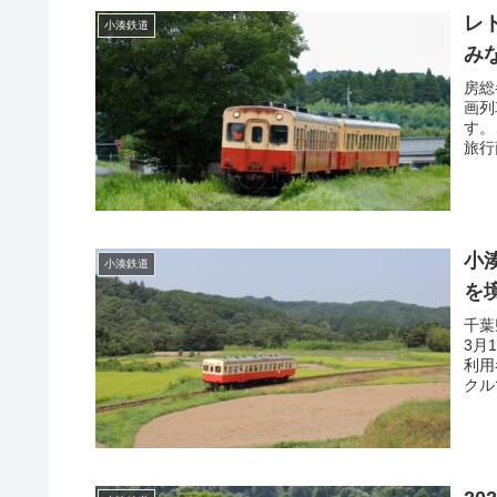
レ
小湊鉄道
み
房総
画列
す。
旅行
小
小湊鉄道
を
千葉
3月
利用
クル
牛久
す。
の方