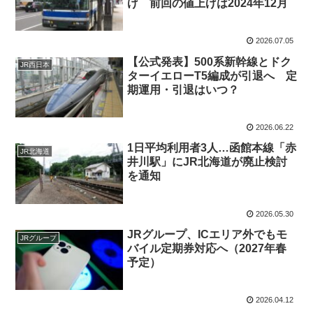
げ 前回の値上げは2024年12月
2026.07.05
【公式発表】500系新幹線とドク
JR西日本
ターイエローT5編成が引退へ 定
期運用・引退はいつ？
2026.06.22
1日平均利用者3人…函館本線「赤
JR北海道
井川駅」にJR北海道が廃止検討
を通知
2026.05.30
JRグループ、ICエリア外でもモ
JRグループ
バイル定期券対応へ（2027年春
予定）
2026.04.12