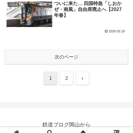
ついに来た… 四国特急「しおか
JR四国
ぜ・南風」自由席廃止へ【2027
年春】
2026.03.19
次のページ
次
1
2
へ
鉄道ブログ岡山から