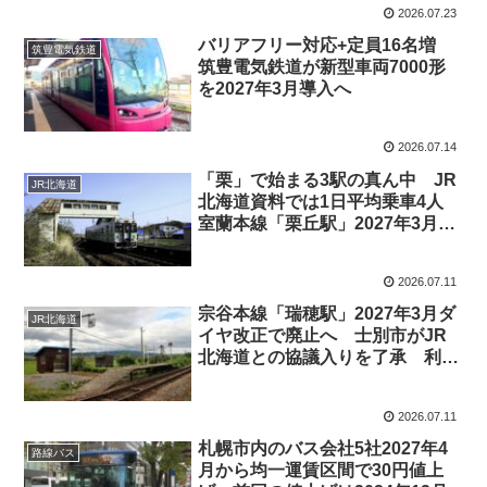
2026.07.23
バリアフリー対応+定員16名増
筑豊電気鉄道
筑豊電気鉄道が新型車両7000形
を2027年3月導入へ
2026.07.14
「栗」で始まる3駅の真ん中 JR
JR北海道
北海道資料では1日平均乗車4人
室蘭本線「栗丘駅」2027年3月で
廃止か？
2026.07.11
宗谷本線「瑞穂駅」2027年3月ダ
JR北海道
イヤ改正で廃止へ 士別市がJR
北海道との協議入りを了承 利用
者の声も公表
2026.07.11
札幌市内のバス会社5社2027年4
路線バス
月から均一運賃区間で30円値上