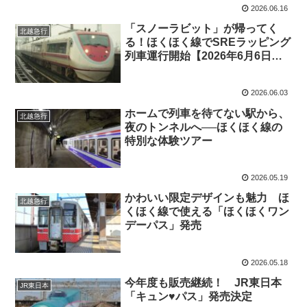
2026.06.16
「スノーラビット」が帰ってく
北越急行
る！ほくほく線でSREラッピング
列車運行開始【2026年6月6日
～】
2026.06.03
ホームで列車を待てない駅から、
北越急行
夜のトンネルへ──ほくほく線の
特別な体験ツアー
2026.05.19
かわいい限定デザインも魅力 ほ
北越急行
くほく線で使える「ほくほくワン
デーパス」発売
2026.05.18
今年度も販売継続！ JR東日本
JR東日本
「キュン♥パス」発売決定