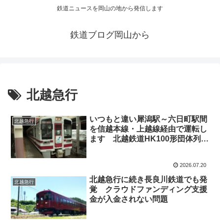
鉄道ニュースを岡山の地から発信します
鉄道ブログ岡山から
北越急行
いつもと違い犀潟駅～六日町駅間
北越急行
を信越本線・上越線経由で運転し
ます 北越鉄道HK100形団体列車
運行
2026.07.20
北越急行に続き長良川鉄道でも発
北越急行
覚 クラウドファンディング支援
金が入金されない問題