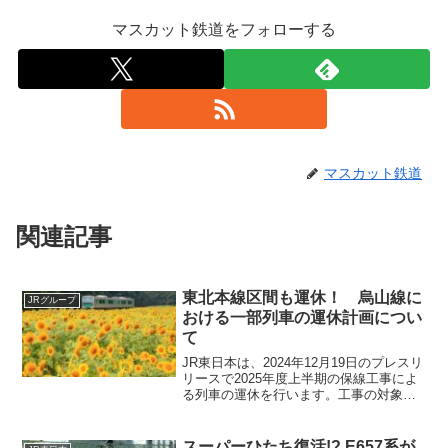
マスカット鉄道をフォローする
マスカット鉄道
関連記事
東北本線区間も運休！ 烏山線に
JRグループ
おける一部列車の運休計画につい
て
JR東日本は、2024年12月19日のプレスリ
リースで2025年度上半期の保線工事によ
る列車の運休を行います。工事の対象区
間は、烏山線（宝積寺駅～烏山駅）です
が東北本線に乗り入れる宇都宮駅～宝積
寺駅間についても列車の運転が取りやめ
スーパーひたち復活!? E657系が