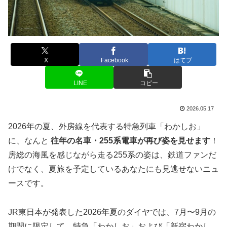
X
Facebook
はてブ
LINE
コピー
2026.05.17
2026年の夏、外房線を代表する特急列車「わかしお」
に、なんと
往年の名車・255系電車が再び姿を見せます
！
房総の海風を感じながら走る255系の姿は、鉄道ファンだ
けでなく、夏旅を予定しているあなたにも見逃せないニュ
ースです。
JR東日本が発表した2026年夏のダイヤでは、7月〜9月の
期間に限定して、特急「わかしお」および「新宿わかし