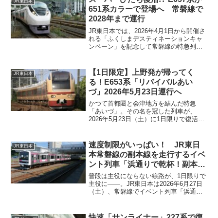
JR東日本
られます。なお、バスによる代行運転は
651系カラーで登場へ 常磐線で
ありませんので工事の日は、日中7時間以
2028年まで運行
上列車の運転がなくなります。
JR東日本では、2026年4月1日から開催さ
れる「ふくしまデスティネーションキャ
ンペーン」を記念して常磐線の特急列車
「ひたち・ときわ」として運行している
E657系（10両編成）1本を2020年まで運
行していた651系をイメージしたデザイン
【1日限定】上野発が帰ってく
JR東日本
に変更します。かつて、「スーパーひた
る！E653系「リバイバルあい
ち」として人気のあった車両のデザイン
づ」2026年5月23日運行へ
の復刻となります。
かつて首都圏と会津地方を結んだ特急
「あいづ」。その名を冠した列車が、
2026年5月23日（土）に1日限りで復活し
ます。使用車両は、今や波動用・臨時列
車での活躍が中心となったE653系。定期
運用から離れて久しい同形式が、往年の
速度制限がいっぱい！ JR東日
JR東日本
列車名を掲げて**JR東日本公式の特別列
本常磐線の副本線を走行するイベ
車として上野～会津若松間を走行**する
ント列車「浜通りで乾杯！副本線
ということで、鉄道ファンの間でも注目
の旅」を運行（2026年6月27日）
度は高まりそうです。
普段は主役にならない線路が、1日限りで
主役に――。JR東日本は2026年6月27日
（土）、常磐線でイベント列車「浜通り
で乾杯！副本線の旅」を運行します。列
車が走るのは、本線のわきに設けられた
副本線。営業列車ではほとんど体験でき
快速「サンライナー」227系で復