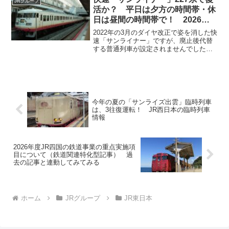
JRグループ
ない、低速走行...
活か？ 平日は夕方の時間帯・休
日は昼間の時間帯で！ 2026年
度ダイヤ改正予想
2022年の3月のダイヤ改正で姿を消した快
速「サンライナー」ですが、廃止後代替
する普通列車が設定されませんでした。
そのため、夕方の通勤通学時間帯は、次
の列車を待つほどの列が岡山駅で発生し
ている状況となっています。また、休日
も倉敷・尾道といった観光地が山陽本線
沿線にあるため列車が混雑しています。
そこで、JR西日本は快速「サンライナ
今年の夏の「サンライズ出雲」臨時列車
ー」を227系（Urara）で復活させるので
は、3往復運転！ JR西日本の臨時列車
はないでしょうか。
情報
2026年度JR四国の鉄道事業の重点実施項
目について（鉄道関連特化型記事） 過
去の記事と連動してみてみる
ホーム
JRグループ
JR東日本