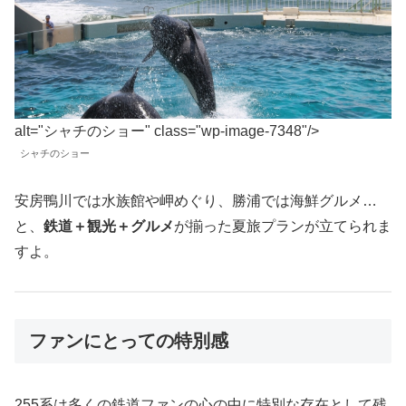
alt="シャチのショー" class="wp-image-7348"/>
シャチのショー
安房鴨川では水族館や岬めぐり、勝浦では海鮮グルメ…
と、
鉄道＋観光＋グルメ
が揃った夏旅プランが立てられま
すよ。
ファンにとっての特別感
255系は多くの鉄道ファンの心の中に特別な存在として残