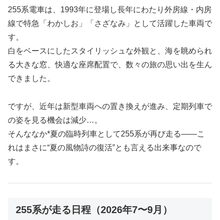
255系電車は、1993年に登場し長年にわたり外房線・内房
線で特急「わかしお」「さざなみ」として活躍した車両で
す。
白をベースにしたスタイリッシュな外観と、海を眺められ
る大きな窓、快適な座席配置で、数々の旅の思い出を生ん
できました。
ですが、近年は新型車両への置き換えが進み、定期列車で
の姿を見る機会は減少…。
そんななか*夏の臨時列車として255系が再び走る――こ
れはまさに“夏の風物詩の復活”とも言える出来事なので
す。
255系が走る日程（2026年7〜9月）