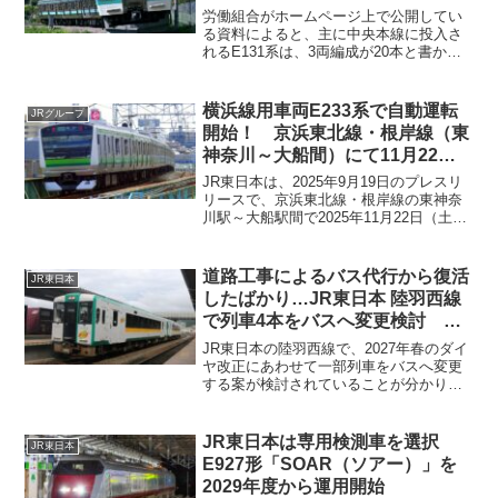
の予定
労働組合がホームページ上で公開してい
る資料によると、主に中央本線に投入さ
れるE131系は、3両編成が20本と書かれ
ています。また、驚くことに6両編成での
運行時もワンマン運転するということで
す。ホームドア等の安全装置が設置され
横浜線用車両E233系で自動運転
JRグループ
ていないにもかかわらず長編成でのワン
開始！ 京浜東北線・根岸線（東
マン運転には問題があると思いますがど
神奈川～大船間）にて11月22日
うなのでしょうか。
（土）より
JR東日本は、2025年9月19日のプレスリ
リースで、京浜東北線・根岸線の東神奈
川駅～大船駅間で2025年11月22日（土）
から自動列車制御装置（ATO)を用いた自
動運転を開始すると発表しました。今回
対象となるのは、横浜線で使用されてい
道路工事によるバス代行から復活
JR東日本
るE233系の車両となります。なお、運転
したばかり…JR東日本 陸羽西線
は自動となりますが、運転手は乗車し運
で列車4本をバスへ変更検討
行を行う乗車でレベル2（GoA2）の段階
2027年春ダイヤ改正で
となります。
JR東日本の陸羽西線で、2027年春のダイ
ヤ改正にあわせて一部列車をバスへ変更
する案が検討されていることが分かりま
した。山形新聞によると、JR東日本は沿
線自治体に対し、上下合わせて4本の列車
をバスに置き換える案を提示したという
JR東日本は専用検測車を選択
JR東日本
ことです。陸羽...
E927形「SOAR（ソアー）」を
2029年度から運用開始