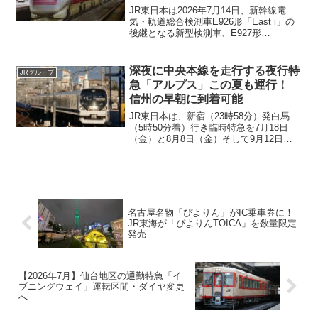
JR東日本は2026年7月14日、新幹線電
気・軌道総合検測車E926形「East i」の
後継となる新型検測車、E927形
「SOAR（ソアー）」を開発し、2029年
度から営業線での検測を開始すると発表
しました。JR東海・JR西日本は営業列車
深夜に中央本線を走行する夜行特
JRグループ
で...
急「アルプス」この夏も運行！
信州の早朝に到着可能
JR東日本は、新宿（23時58分）発白馬
（5時50分着）行き臨時特急を7月18日
（金）と8月8日（金）そして9月12日
（金）に運行します。金曜日の深夜に新
宿駅を出発して、土曜日の朝に信州に到
着する臨時列車で3日設定されています。
時期的に暑い時期ですので比較的涼しい
信州へ涼を求めて行ってみるのもいいか
もしれません。
名古屋名物「ぴよりん」がIC乗車券に！
JR東海が「ぴよりんTOICA」を数量限定
発売
【2026年7月】仙台地区の通勤特急「イ
ブニングウェイ」運転区間・ダイヤ変更
へ