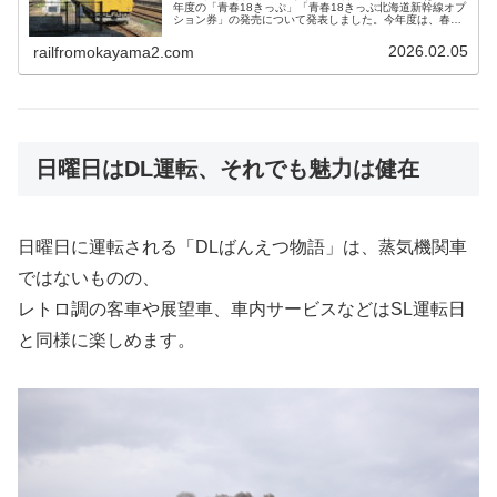
年度の「青春18きっぷ」「青春18きっぷ北海道新幹線オプ
ション券」の発売について発表しました。今年度は、春・
夏・冬全ての期間について一度に発表されています。今年
度は、大きな変更はなく昨年と同様に夏と冬については3
2026.02.05
railfromokayama2.com
連休を期間に含んでいます。
日曜日はDL運転、それでも魅力は健在
日曜日に運転される「DLばんえつ物語」は、蒸気機関車
ではないものの、
レトロ調の客車や展望車、車内サービスなどはSL運転日
と同様に楽しめます。