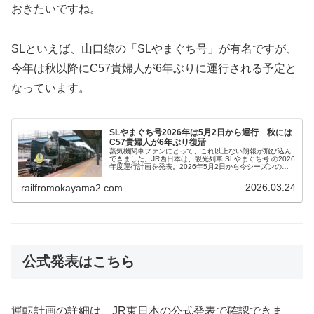
おきたいですね。
SLといえば、山口線の「SLやまぐち号」が有名ですが、
今年は秋以降にC57貴婦人が6年ぶりに運行される予定と
なっています。
SLやまぐち号2026年は5月2日から運行 秋には
C57貴婦人が6年ぶり復活
蒸気機関車ファンにとって、これ以上ない朗報が飛び込ん
できました。JR西日本は、観光列車 SLやまぐち号 の2026
年度運行計画を発表。2026年5月2日から今シーズンの運
行をスタートさせることが明らかになりました。さらに注
目すべきは、2026年秋、あのC57形蒸気機関車“貴婦人”が6
2026.03.24
railfromokayama2.com
年ぶりに帰ってくるという点。長らく姿を見せていなかっ
た名機の復活に、全国のSLファンがざわついています。
公式発表はこちら
運転計画の詳細は、JR東日本の公式発表で確認できま