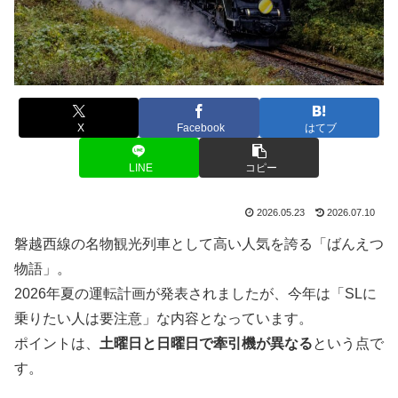
X
Facebook
はてブ
LINE
コピー
2026.05.23
2026.07.10
磐越西線の名物観光列車として高い人気を誇る「ばんえつ
物語」。
2026年夏の運転計画が発表されましたが、今年は「SLに
乗りたい人は要注意」な内容となっています。
ポイントは、
土曜日と日曜日で牽引機が異なる
という点で
す。