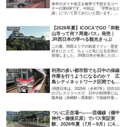
来年のダイヤ改正を確率で予想するコー
ナーの第6弾です。今回は、「宇野みなと
線」について見てみたいと思います。こ
の路線は、岡山駅～宇野駅間はバス路線
と競合しているにも関わらず列車本数お
よび所要時間に恵まれていない路線です
【2026年夏】ICOCAでGO「和歌
JR西日本
が、来年は明るいニュー...
山市って何？周遊パス」発売｜
JR西日本の学べる観光きっぷ
この夏、関西エリアの鉄道ファン・歴史
好きにとって、ちょっと気になる企画が
登場しました。JR西日本が発表したの
が、「（ICOCAでGO）和歌山市って何？
周遊パス」です。そのタイトルからして
インパクト抜群。「和歌山市って何？」
利用の多い都市部でも日中の保線
JR西日本
と、あらためて聞か...
作業を行うようになるのか？ 広
島シティネットワーク区間でも日
中の時間帯に運転休止しバス代行
JR西日本は、2025年（令和7年）10月1日
輸送！
のプレスリリースで、日中の時間帯に山
陽本線（糸崎駅～西条駅）で保線作業を
行うことを発表しました。これまで、利
用の少ない区間でのみ列車を止めての作
業は利用者の少ない路線でのみ行われて
ついに正念場へ――芸備線（備中
JR西日本
いましたが、今後は利用者の多い路線で
神代～備後庄原）でバス実証実
も対象となるようです。該当する路線に
験、2026年夏（7月～9月）に4路
ついて検討してみたいと思います。