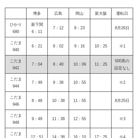
博多
広島
岡山
新大阪
運転日
ひかり
新下関
7：12
8：23
8月26日
680
6：11
こだま
6：21
8：02
9：16
10：25
※1
940
こだま
500系の
7：04
8：40
10：09
11：25
942
設定なし
こだま
7：49
9：38
10：55
※2
944
こだま
8：48
10：38
11：55
8月25日
946
こだま
9：49
11：38
12：55
※3
948
こだま
12：51
14：38
16：10
17：25
※4