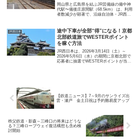
線で実施
岡山県と広島県を結ぶJR芸備線の備中神
代駅〜備後庄原間駅（68.5km） は、利用
者数減少が顕著で、沿線自治体・JR西日
本・国が協力して交通のあり方を議論す
る「再構築協議会」の対象区間となって
おり将来のあり方について検討が行われ
途中下車が全部“得”になる！京都
JR西日本
ています。こ...
北部鉄道旅でWESTERポイント
を稼ぐ方法
JR西日本は、2026年3月14日（土）～
2026年5月6日（水）の期間に京都北部で
応募者に抽選でWESTERポイントが当た
るイベント「京都北部ぐるっとまちめぐ
りスタンプラリー」を開催することを発
表しました。これは、京都の10か所に対
象スポットを訪問しスマートフォンでス
タンプを集めるイベントです。商品は、
JR西日本のお得なきっぷと引き換えので
【鉄道ニュース】7～9月のサンライズ出
きるWESTERポイントとなっています。
雲・瀬戸 金土日祝は予約難易度アップ
秩父鉄道・影森～三峰口の将来はどうな
る？三峰ロープウェイ復活構想も含め検
討開始