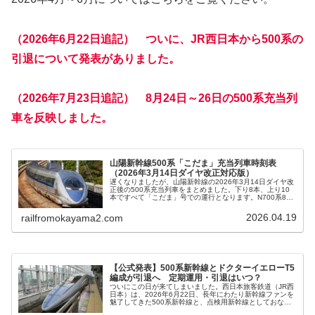
（2026年6月22日追記） ついに、JR西日本から500系の
引退について発表がありました。
（2026年7月23日追記）
8月24日～26日の500系充当列
車を反映しました。
山陽新幹線500系「こだま」充当列車時刻表
（2026年3月14日ダイヤ改正対応版）
遅くなりましたが、山陽新幹線の2026年3月14日ダイヤ改
正後の500系充当列車をまとめました。下り8本、上り10
本ですべて「こだま」号での運行となります。N700系8両
編成の投入により運用がさらに少なくなっています。乗
車・記録をされる方は...
2026.04.19
railfromokayama2.com
【公式発表】500系新幹線とドクターイエローT5
編成が引退へ 定期運用・引退はいつ？
ついにこの日が来てしまいました。西日本旅客鉄道（JR西
日本）は、2026年6月22日、長年にわたり新幹線ファンを
魅了してきた500系新幹線と、点検用新幹線としておなじ
みのドクターイエローT5編成の引退スケジュールを正式に