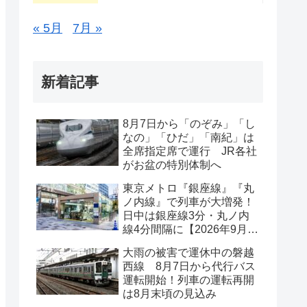
« 5月
7月 »
新着記事
8月7日から「のぞみ」「し
なの」「ひだ」「南紀」は
全席指定席で運行 JR各社
がお盆の特別体制へ
東京メトロ『銀座線』『丸
ノ内線』で列車が大増発！
日中は銀座線3分・丸ノ内
線4分間隔に【2026年9月19
日ダイヤ改正】
大雨の被害で運休中の磐越
西線 8月7日から代行バス
運転開始！列車の運転再開
は8月末頃の見込み