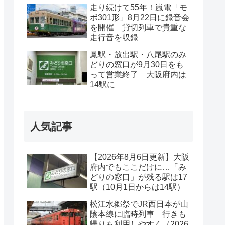
走り続けて55年！嵐電「モ
ボ301形」8月22日に録音会
を開催 貸切列車で貴重な
走行音を収録
鳳駅・放出駅・八尾駅のみ
どりの窓口が9月30日をも
って営業終了 大阪府内は
14駅に
人気記事
【2026年8月6日更新】大阪
府内でもここだけに…「み
どりの窓口」が残る駅は17
駅（10月1日からは14駅）
松江水郷祭でJR西日本が山
陰本線に臨時列車 行きも
帰りも利用しやすく（2026