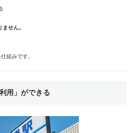
る
りません。
、
る仕組みです。
利用」ができる