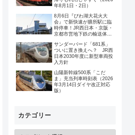
年8月1日・2日）
8月6日『びわ湖大花火大
会』で新快速が膳所駅に臨
時停車！JR西日本・京阪・
京都市営地下鉄の輸送体系
は？
サンダーバード「681系」
ついに置き換えへ？ JR西
日本2030年度に新型車両投
入方針
山陽新幹線500系「こだ
ま」充当列車時刻表（2026
年3月14日ダイヤ改正対応
版）
カテゴリー