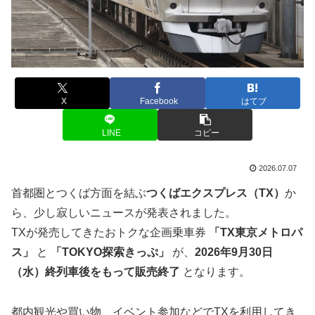
X
Facebook
はてブ
LINE
コピー
2026.07.07
首都圏とつくば方面を結ぶ
つくばエクスプレス（TX）
か
ら、少し寂しいニュースが発表されました。
TXが発売してきたおトクな企画乗車券
「TX東京メトロパ
ス」
と
「TOKYO探索きっぷ」
が、
2026年9月30日
（水）終列車後をもって販売終了
となります。
都内観光や買い物、イベント参加などでTXを利用してき