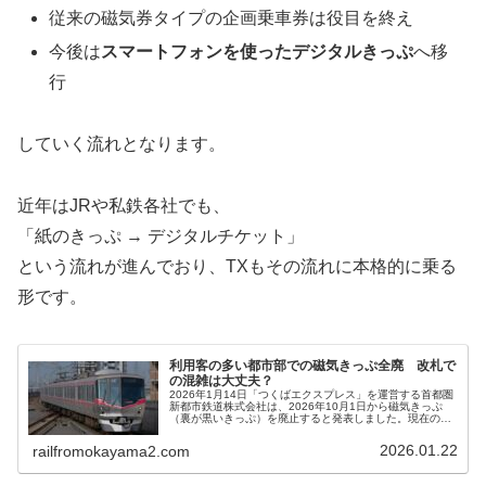
従来の磁気券タイプの企画乗車券は役目を終え
今後は
スマートフォンを使ったデジタルきっぷ
へ移
行
していく流れとなります。
近年はJRや私鉄各社でも、
「紙のきっぷ → デジタルチケット」
という流れが進んでおり、TXもその流れに本格的に乗る
形です。
利用客の多い都市部での磁気きっぷ全廃 改札で
の混雑は大丈夫？
2026年1月14日「つくばエクスプレス」を運営する首都圏
新都市鉄道株式会社は、2026年10月1日から磁気きっぷ
（裏が黒いきっぷ）を廃止すると発表しました。現在の磁
気きっぷは紙のQRきっぷへと移行します。さて、これによ
り改札の混雑は大丈夫でしょうか。
2026.01.22
railfromokayama2.com