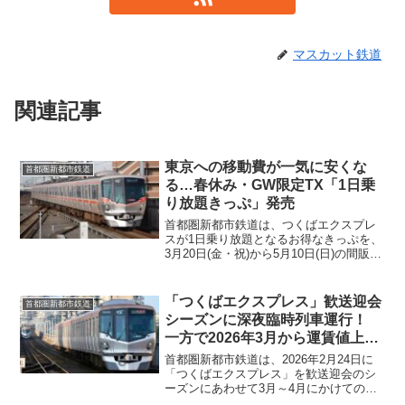
マスカット鉄道
関連記事
東京への移動費が一気に安くな
首都圏新都市鉄道
る…春休み・GW限定TX「1日乗
り放題きっぷ」発売
首都圏新都市鉄道は、つくばエクスプレ
スが1日乗り放題となるお得なきっぷを、
3月20日(金・祝)から5月10日(日)の間販売
すると発表しました。値段は、大人2,560
円・小児690円となっています。春休みと
ゴールデンウィークの期間に利用が可能
「つくばエクスプレス」歓送迎会
首都圏新都市鉄道
となっていますのでお出かけの際には有
シーズンに深夜臨時列車運行！
効に活用してみてはいかがでしょうか。
一方で2026年3月から運賃値上げ
も実施へ
首都圏新都市鉄道は、2026年2月24日に
「つくばエクスプレス」を歓送迎会のシ
ーズンにあわせて3月～4月にかけての休
日の前日の深夜の時間帯に1往復臨時列車