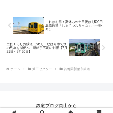
その名も「クレカタッチでゆとり通勤キ
ャンペーン」。期間は 2026年5月11日
（月）から7...
これはお得！夏休みの土日祝は1,500円
島原鉄道「しまてつスきっぷ」小中高生
向け
土佐くろしお鉄道 ごめん・なはり線で朝
の列車を減便へ 運転手不足の影響【7月
21日～8月20日】
ホーム
第三セクター
首都圏新都市鉄道
鉄道ブログ岡山から