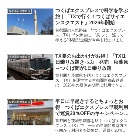
を運行すると発表しました。運行日は、3
月19日（木）～4月24日（金）の6日で、
つくばエクスプレスで科学を学ぶ
首都圏新都市鉄道
運転区間は、秋葉原駅～守谷駅間となっ
旅｜「TXで行く！つくばサイエ
ています。また、「つくばエクスプレ
ンスクエスト」2026年開始
ス」は2026年3月14日に運賃の値上げが
あります。
首都圏の人気路線・**つくばエクスプレ
ス（TX）**を舞台に、“乗って・巡って・
考える”体験型企画が今年も始まりまし
た。それが、毎年好評の「TXで行く！つ
くばサイエンスクエスト」2026年シーズ
ンです。この企画は、TX沿線の科学都
TX夏のお出かけがお得！「TX!1
首都圏新都市鉄道
市・つくばを舞台に、謎解き感覚で科学
日乗り放題きっぷ」発売 秋葉原
に触れられる無料ガイド企画。2026年版
～つくば間が1日乗り放題
は、親子はもちろん、大人の鉄道旅にも
ハマる内容に仕上がっています。
首都圏と茨城県を結ぶつくばエクスプレ
ス（TX）を運営する首都圏新都市鉄道
は、2026年の夏休み期間に利用できる
「TX!1日乗り放題きっぷ」を発売しま
す。このきっぷは、つくばエクスプレス
全線が1日乗り放題となる期間限定の企画
平日に早起きするとちょっとお
首都圏新都市鉄道
乗車券です。春休み...
得 つくばエクスプレス早朝利用
で運賃20％OFFのキャンペーン
（2026年5月11日～7月31日）
首都圏と茨城県南部を結ぶ つくばエクス
プレス（TX）で、平日の早朝に東京方面
へ向かう利用者を対象に、運賃が20％割
引になるキャンペーンが実施されます。