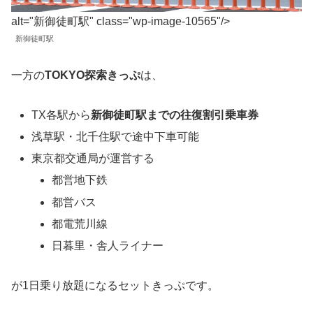
alt="新御徒町駅" class="wp-image-10565"/>
新御徒町駅
一方の
TOKYO探索きっぷ
は、
TX各駅から
新御徒町駅までの往復割引乗車券
浅草駅・北千住駅で途中下車可能
東京都交通局が運営する
都営地下鉄
都営バス
都電荒川線
日暮里・舎人ライナー
が1日乗り放題になるセットきっぷです。