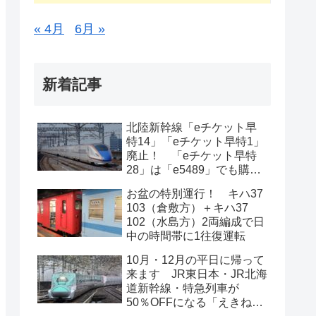
« 4月
6月 »
新着記事
北陸新幹線「eチケット早
特14」「eチケット早特1」
廃止！ 「eチケット早特
28」は「e5489」でも購入
可能に
お盆の特別運行！ キハ37
103（倉敷方）＋キハ37
102（水島方）2両編成で日
中の時間帯に1往復運転
10月・12月の平日に帰って
来ます JR東日本・JR北海
道新幹線・特急列車が
50％OFFになる「えきねっ