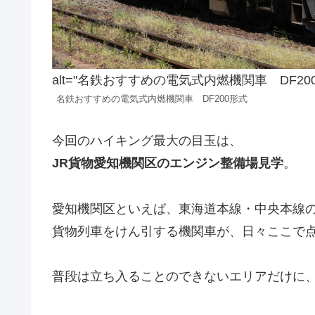
alt="名鉄おすすめの電気式内燃機関車 DF200" clas
名鉄おすすめの電気式内燃機関車 DF200形式
今回のハイキング最大の目玉は、
JR貨物愛知機関区のエンジン整備場見学
。
愛知機関区といえば、東海道本線・中央本線
貨物列車をけん引する機関車が、日々ここで
普段は立ち入ることのできないエリアだけに