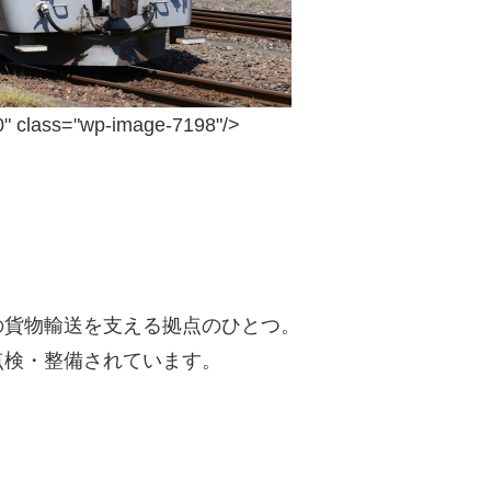
s="wp-image-7198"/>
の貨物輸送を支える拠点のひとつ。
点検・整備されています。
、