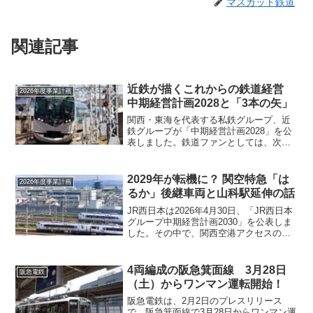
マスカット鉄道
関連記事
近鉄が描くこれからの鉄道経営
2026年度事業計画
中期経営計画2028と「3本の矢」
関西・東海を代表する私鉄グループ、近
鉄グループが「中期経営計画2028」を公
表しました。鉄道ファンとしては、次の3
つの点が特に気になりました。事業体制
の強化定期外収入の拡大特急強化による
収益拡大通勤輸送に頼りすぎない“これか
2029年が転機に？ 関空特急「は
2026年度事業計画
らの私鉄経営”を...
るか」後継車両と山科駅延伸の話
JR西日本は2026年4月30日、「JR西日本
グループ中期経営計画2030」を公表しま
した。その中で、関西空港アクセスの主
力列車として長年活躍してきた関空特急
「はるか」について、後継となる新型特
急車両の存在が明記され、鉄道ファンの
4両編成の阪急箕面線 3月28日
阪急電鉄
間で注目を...
（土）からワンマン運転開始！
阪急電鉄は、2月2日のプレスリリース
で、阪急箕面線で3月28日からワンマン運