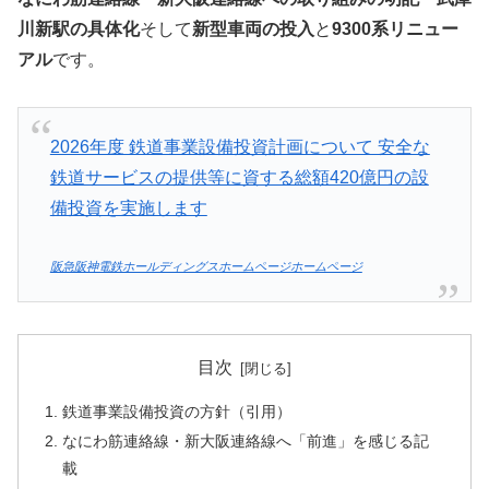
川新駅の具体化
そして
新型車両の投入
と
9300系リニュー
アル
です。
2026年度 鉄道事業設備投資計画について 安全な
鉄道サービスの提供等に資する総額420億円の設
備投資を実施します
阪急阪神電鉄ホールディングスホームページホームページ
目次
鉄道事業設備投資の方針（引用）
なにわ筋連絡線・新大阪連絡線へ「前進」を感じる記
載