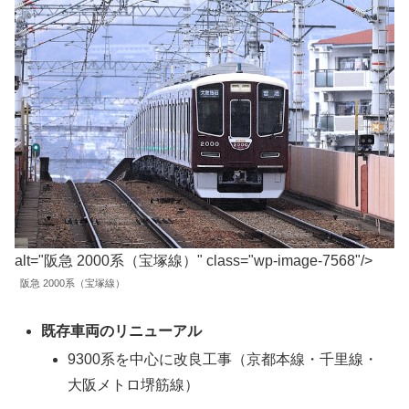
alt="阪急 2000系（宝塚線）" class="wp-image-7568"/>
阪急 2000系（宝塚線）
既存車両のリニューアル
9300系を中心に改良工事（京都本線・千里線・
大阪メトロ堺筋線）