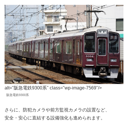
alt="阪急電鉄9300系" class="wp-image-7569"/>
阪急電鉄9300系
さらに、防犯カメラや前方監視カメラの設置など、
安全・安心に直結する設備強化も進められます。