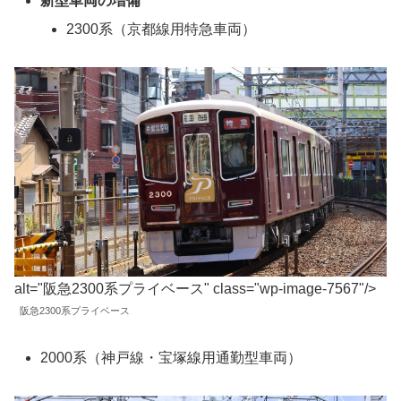
新型車両の増備
2300系（京都線用特急車両）
alt="阪急2300系プライベース" class="wp-image-7567"/>
阪急2300系プライベース
2000系（神戸線・宝塚線用通勤型車両）