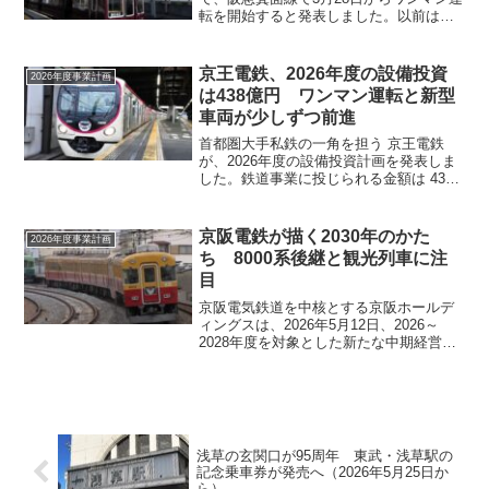
転を開始すると発表しました。以前は、
梅田駅まで直通列車が設定されていた箕
面線ですが定期列車の復活は今後ないと
思われます。
京王電鉄、2026年度の設備投資
2026年度事業計画
は438億円 ワンマン運転と新型
車両が少しずつ前進
首都圏大手私鉄の一角を担う 京王電鉄
が、2026年度の設備投資計画を発表しま
した。鉄道事業に投じられる金額は 438
億円。金額だけ見ても相当な規模です
が、その中身を見ると、京王が「これか
らの鉄道」をどう描いているのかがよく
京阪電鉄が描く2030年のかた
2026年度事業計画
分かる内容になっ...
ち 8000系後継と観光列車に注
目
京阪電気鉄道を中核とする京阪ホールデ
ィングスは、2026年5月12日、2026～
2028年度を対象とした新たな中期経営計
画 「真価を磨く2028」 を策定したと発
表しました。この計画は、2030年度を見
据えた長期ビジョンの実現に向けた重要
な...
浅草の玄関口が95周年 東武・浅草駅の
記念乗車券が発売へ（2026年5月25日か
ら）