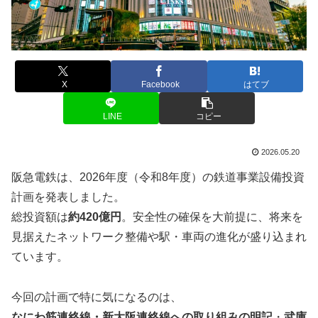
X
Facebook
はてブ
LINE
コピー
2026.05.20
阪急電鉄は、2026年度（令和8年度）の鉄道事業設備投資
計画を発表しました。
総投資額は
約420億円
。安全性の確保を大前提に、将来を
見据えたネットワーク整備や駅・車両の進化が盛り込まれ
ています。
今回の計画で特に気になるのは、
なにわ筋連絡線・新大阪連絡線への取り組みの明記
・
武庫