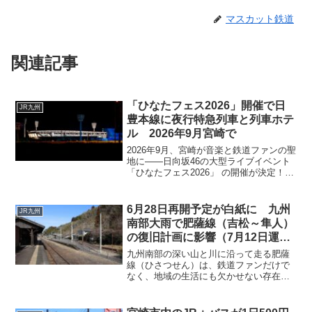
マスカット鉄道
関連記事
「ひなたフェス2026」開催で日
JR九州
豊本線に夜行特急列車と列車ホテ
ル 2026年9月宮崎で
2026年9月、宮崎が音楽と鉄道ファンの聖
地に――日向坂46の大型ライブイベント
「ひなたフェス2026」 の開催が決定！そ
してなんと、 JR九州が日豊本線で「夜行
特急風」列車や夜間の長距離臨時列車運
行を発表。これまでにない “列車×フェ
6月28日再開予定が白紙に 九州
JR九州
ス...
南部大雨で肥薩線（吉松～隼人）
の復旧計画に影響（7月12日運転
再開との発表あり）
九州南部の深い山と川に沿って走る肥薩
線（ひさつせん）は、鉄道ファンだけで
なく、地域の生活にも欠かせない存在で
す。1903年に一部区間が開業し、やがて
熊本県の八代から鹿児島県の隼人までを
結ぶルートとして長年親しまれてきまし