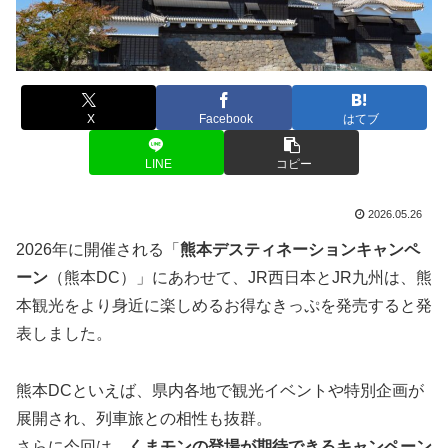
X
Facebook
はてブ
LINE
コピー
2026.05.26
2026年に開催される「
熊本デスティネーションキャンペ
ーン
（熊本DC）」にあわせて、JR西日本とJR九州は、熊
本観光をより身近に楽しめるお得なきっぷを発売すると発
表しました。
熊本DCといえば、県内各地で観光イベントや特別企画が
展開され、列車旅との相性も抜群。
さらに今回は、
くまモンの登場が期待できるキャンペーン