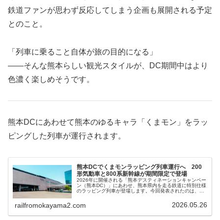
鉄道ファンが思わず反応してしまう企画も展開される予定
とのこと。
「列車に乗ること自体が旅の目的になる」
――そんな熊本らしい観光スタイルが、DC期間中はより
色濃く楽しめそうです。
熊本DCにあわせて熊本のゆるキャラ「くまモン」をラッ
ピングした列車が運行されます。
熊本DCでくまモンラッピング列車運行へ 200
形気動車と800系新幹線が期間限定で登場
2026年に開催される「熊本デスティネーションキャンペー
ン（熊本DC）」にあわせ、熊本県内を走る鉄道に特別仕様
のラッピング列車が登場します。今回発表されたのは、在
来線の 200形気動車 と、九州新幹線の 800系新幹線。どち
らも熊本の人気キ...
2026.05.26
railfromokayama2.com