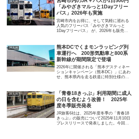
宮崎市内のJR＋バスが1日500円
JR九州
た。ところが、202...
「みやざきマルっと1Dayフリー
パス」2026年も実施
宮崎市内をお得に、そして気軽に巡れる
人気のフリーパス「みやざきマルっと
1Dayフリーパス」 が、2026年も販売さ
れることが発表されました。このきっぷ
の最大の魅力は、JRと路線バスの両方が
1日乗り放題で、しかも大人500円 という
熊本DCでくまモンラッピング列
JR九州
破格の価格...
車運行へ 200形気動車と800系
新幹線が期間限定で登場
2026年に開催される「熊本デスティネー
ションキャンペーン（熊本DC）」にあわ
せ、熊本県内を走る鉄道に特別仕様のラ
ッピング列車が登場します。今回発表さ
れたのは、在来線の 200形気動車 と、九
州新幹線の 800系新幹線。どちらも熊本
「青春18きっぷ」利用期間に成人
JR九州
の人気キ...
の日を含むよう改善！ 2025年
度冬季販売発表
JR旅客6社は、2025年度冬季の「青春18
きっぷ」の販売について2025年11月10日
プレスリリースで発表しました。今回の
大きな改善点は、タイトルにもあるよう
に利用期間を繰り下げることにより1月に
ある成人の日を含む3連休に使用できるよ