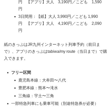
円 【アプリ】大人 3,190円／こども 1,590
円
3日間用：【紙】大人 3,990円／こども 1,990
円 【アプリ】大人 4,190円／こども 2,090
円
紙のきっぷはJR九州インターネット列車予約（前日ま
で）、アプリのきっぷはtabiwa/my route（当日まで）で購
入できます。
フリー区間
鹿児島本線：大牟田〜八代
豊肥本線：熊本〜滝水
三角線：宇土〜三角
一部特急列車にも乗車可能（別途特急券が必要）