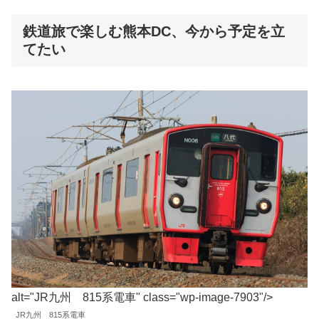
鉄道旅で楽しむ熊本DC、今から予定を立
てたい
alt="JR九州 815系電車" class="wp-image-7903"/>
JR九州 815系電車