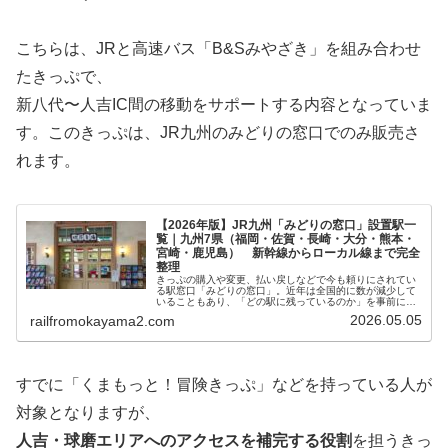
こちらは、JRと高速バス「B&Sみやざき」を組み合わせ
たきっぷで、
新八代〜人吉IC間の移動をサポートする内容となっていま
す。このきっぷは、JR九州のみどりの窓口でのみ販売さ
れます。
【2026年版】JR九州「みどりの窓口」設置駅一
覧｜九州7県（福岡・佐賀・長崎・大分・熊本・
宮崎・鹿児島） 新幹線からローカル線まで完全
整理
きっぷの購入や変更、払い戻しなどで今も頼りにされてい
る駅窓口「みどりの窓口」。近年は全国的に数が減少して
いることもあり、「どの駅に残っているのか」を事前に知
りたいという声は少なくありません。そこで今回は、JR九
2026.05.05
railfromokayama2.com
州の『みどりの窓口』設置駅を、...
すでに「くまもっと！冒険きっぷ」などを持っている人が
対象となりますが、
人吉・球磨エリアへのアクセスを補完する役割
を担うきっ