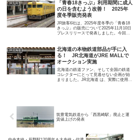
報を提供する必要があり少し微妙なきっ
「青春18きっぷ」利用期間に成人
JR九州
ぷとなっています。先日の特別快速「大
の日を含むよう改善！ 2025年
雪」のシート改善についでもう少し頑張
度冬季販売発表
ってほしい内容となっています。
JR旅客6社は、2025年度冬季の「青春18
きっぷ」の販売について2025年11月10日
プレスリリースで発表しました。今回の
大きな改善点は、タイトルにもあるよう
に利用期間を繰り下げることにより1月に
ある成人の日を含む3連休に使用できるよ
北海道の本物鉄道部品が手に入
JR北海道
うになったこです。連続使用になったこ
る！ JR北海道がJRE MALLで
とで使いにくくなった「青春18きっぷ」
オークション実施
ですが今回の判断は英断だったと思いま
す。
北海道の鉄道ファン、そして全国の鉄道
コレクターにとって見逃せない企画が始
まりました。JR北海道 は、実際に使用さ
れていた鉄道部品や懐かしいグッズを、
オンラインオークション形式で販売する
ことを発表しました。今回のオークショ
ンは、JR東日本グル...
筑豊電気鉄道から「西黒崎駅」廃止と運
賃値上げの発表
中央本線・辰野駅120周年＆大糸線・信濃