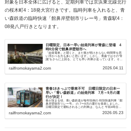
対象を日本全体に広げると、定期列車では京浜東北線北行
の桜木町4：18発大宮行きです。臨時列車を入れると、青
い森鉄道の臨時快速「館鼻岸壁朝市リレー号」青森駅4：
08発八戸行きとなります。
日曜限定、日本一早い始発列車が青森に登場 4
時8分発で館鼻岸壁朝市へ
「始発電車」と聞くと、まだ夜が明けきらない時間帯を思
い浮かべる方も多いと思います。しかし、青森ではその“常
識”をさらに上回る、とても早い列車が走っています。それ
が、日曜日限定で運転される「館鼻岸壁朝市」アクセス列
車です。2026年春、青い森...
2026.04.11
railfromokayama2.com
青春18きっぷで乗車不可 日曜日限定の日本一
早い「青い森鉄道」の始発列車 7月～9月の運
行が決定！
春が深まる頃、青い森鉄道が毎年恒例の 特別快速列車「館
鼻岸壁朝市リレー号」 の 7〜9月の運行を発表しました。
日曜日限定で運転されるこの列車は、なんと 午前4時台に
青森駅を出発する“日本一早い始発列車級”の超早朝列車！
2026.05.23
railfromokayama2.com
鉄道好きはもちろん、朝...