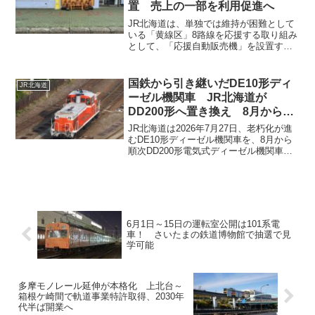
置 売上の一部を利用促進へ
しょう。
JR北海道は、単独では維持が困難として
いる「黄線区」8路線を応援する取り組み
として、「応援自動販売機」を設置する
と発表しました。自動販売機の売上の一
部を黄線区の利用促進活動などに活用す
ることで、沿線地域や利用者に路線の現
国鉄から引き継いだDE10形ディ
JR北海道
状を知ってもらい、応...
ーゼル機関車 JR北海道が
DD200形へ置き換え 8月から順
次運用開始
JR北海道は2026年7月27日、老朽化が進
むDE10形ディーゼル機関車を、8月から
順次DD200形電気式ディーゼル機関車へ
置き換えると発表しました。DE10形は国
鉄時代の1960年代から全国で活躍してき
た機関車で、JR発足後も各地で貨物列...
6月1日～15日の運転室公開は101系電
車！ さいたまの鉄道博物館で抽選で見
学可能
多摩モノレール延伸が本格化 上北台～
箱根ケ崎間で軌道事業特許取得、2030年
代半ば開業へ