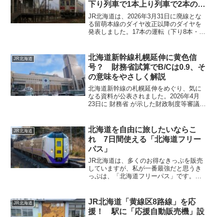
下り列車で1本上り列車で2本の増
発
JR北海道は、2026年3月31日に廃線とな
る留萌本線のダイヤ改正以降のダイヤを
発表しました。17本の運転（下り8本・上
り9本）となっており3本の増発を行いま
す。なお、旭川駅始発の列車はダイヤ改
正（2026年3月14日）後はなくなります
北海道新幹線札幌延伸に黄色信
JR北海道
ので...
号？ 財務省試算でB/Cは0.9、そ
の意味をやさしく解説
北海道新幹線の札幌延伸をめぐり、気に
なる資料が公表されました。2026年4月
23日に 財務省 が示した財政制度等審議会
の資料によると、北海道新幹線（新函館
北斗～札幌）の費用便益比（B/C）が0.9
程度にとどまるという試算が明らかにな
北海道を自由に旅したいならこ
JR北海道
っていま...
れ 7日間使える「北海道フリー
パス」
JR北海道は、多くのお得なきっぷを販売
していますが、私が一番最強だと思うき
っぷは、「北海道フリーパス」です。な
んと、7日間使用可能で値段は、29,000円
（えきねっとで購入すると28,000円）と
なっています。特急列車が全席指定席に
JR北海道「黄線区8路線」を応
JR北海道
なった関係で若干使いにくくはなりまし
援！ 駅に「応援自動販売機」設
たが、それでも最強のきっぷと言えるで