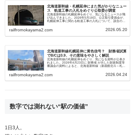
北海道新幹線・札幌延伸にまた気がかりなニュー
ス 軌道工事の入札をめぐり公取委が調査
北海道新幹線の札幌延伸をめぐり、気になるニュースが飛
び込んできました。2026年5月19日、公正取引委員会が、
札幌延伸工事に関わる軌道工事の入札について、談合の疑
いで関係先への立ち入り検査を行ったと報じられていま
す。北海道新幹線は、北海道に...
2026.05.20
railfromokayama2.com
北海道新幹線札幌延伸に黄色信号？ 財務省試算
でB/Cは0.9、その意味をやさしく解説
北海道新幹線の札幌延伸をめぐり、気になる資料が公表さ
れました。2026年4月23日に 財務省 が示した財政制度等
審議会の資料によると、北海道新幹線（新函館北斗～札
幌）の費用便益比（B/C）が0.9程度にとどまるという試算
が明らかになっていま...
2026.04.24
railfromokayama2.com
数字では測れない“駅の価値”
1日3人。