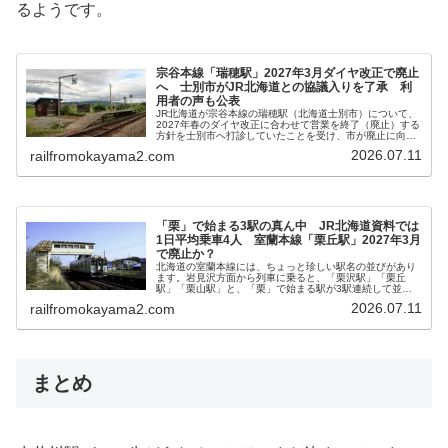
るようです。
宗谷本線「瑞穂駅」2027年3月ダイヤ改正で廃止
へ 士別市がJR北海道との協議入りを了承 利
用者の声も公表
JR北海道が宗谷本線の瑞穂駅（北海道士別市）について、
2027年春のダイヤ改正に合わせて営業を終了（廃止）する
方針を士別市へ打診していたことを受け、市が廃止に向け
た協議に入ることを了承しました。近年、JR北海道では利
2026.07.11
railfromokayama2.com
用実態に応じた駅の見直し...
「栗」で始まる3駅の真ん中 JR北海道資料では
1日平均乗車4人 室蘭本線「栗丘駅」2027年3月
で廃止か？
北海道の室蘭本線には、ちょっと珍しい駅名の並びがあり
ます。岩見沢方面から列車に乗ると、「栗沢駅」「栗丘
駅」「栗山駅」と、「栗」で始まる駅が3駅連続して並ん
でいます。その真ん中に位置する栗丘駅が、2027年3月の
2026.07.11
railfromokayama2.com
ダイヤ改正で廃止される方向で調...
まとめ