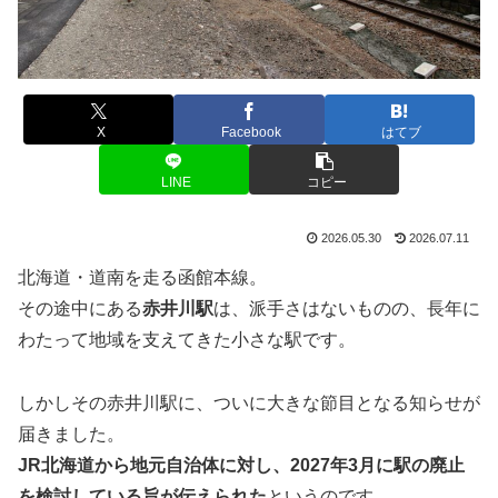
X
Facebook
はてブ
LINE
コピー
2026.05.30
2026.07.11
北海道・道南を走る函館本線。
その途中にある
赤井川駅
は、派手さはないものの、長年に
わたって地域を支えてきた小さな駅です。
しかしその赤井川駅に、ついに大きな節目となる知らせが
届きました。
JR北海道から地元自治体に対し、2027年3月に駅の廃止
を検討している旨が伝えられた
というのです。