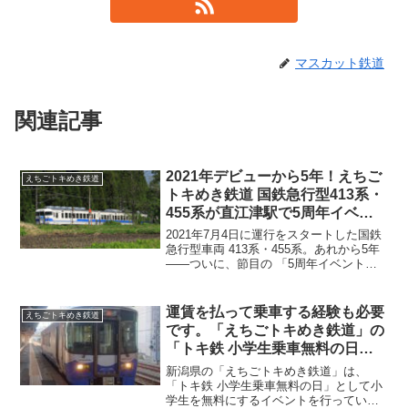
マスカット鉄道
関連記事
2021年デビューから5年！えちご
えちごトキめき鉄道
トキめき鉄道 国鉄急行型413系・
455系が直江津駅で5周年イベン
ト開催へ
2021年7月4日に運行をスタートした国鉄
急行型車両 413系・455系。あれから5年
――ついに、節目の 「5周年イベント」
が直江津駅で開催されることが発表され
ました！昔ながらの急行列車の趣を感じ
させるこの名車両が、北陸の風景の中で
運賃を払って乗車する経験も必要
えちごトキめき鉄道
再び主...
です。「えちごトキめき鉄道」の
「トキ鉄 小学生乗車無料の日」
に賛成できない理由（2025年4月
新潟県の「えちごトキめき鉄道」は、
9日投稿 修正追加）
「トキ鉄 小学生乗車無料の日」として小
学生を無料にするイベントを行っていま