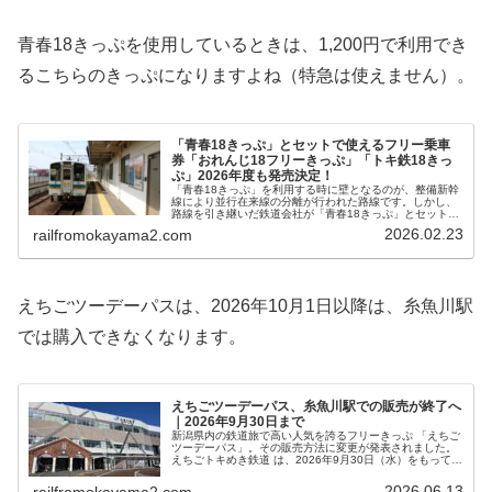
青春18きっぷを使用しているときは、1,200円で利用でき
るこちらのきっぷになりますよね（特急は使えません）。
「青春18きっぷ」とセットで使えるフリー乗車
券「おれんじ18フリーきっぷ」「トキ鉄18きっ
ぷ」2026年度も発売決定！
「青春18きっぷ」を利用する時に壁となるのが、整備新幹
線により並行在来線の分離が行われた路線です。しかし、
路線を引き継いだ鉄道会社が「青春18きっぷ」とセットで
使用できるフリー乗車券を発売している路線もあります。
2026.02.23
railfromokayama2.com
そこで、今日は、「おれんじ18フリーきっぷ」「トキ鉄18
きっぷ」を紹介したいと思います。
えちごツーデーパスは、2026年10月1日以降は、糸魚川駅
では購入できなくなります。
えちごツーデーパス、糸魚川駅での販売が終了へ
｜2026年9月30日まで
新潟県内の鉄道旅で高い人気を誇るフリーきっぷ 「えちご
ツーデーパス」。その販売方法に変更が発表されました。
えちごトキめき鉄道 は、2026年9月30日（水）をもって、
糸魚川駅での「えちごツーデーパス」販売を終了 すると発
表しています。なお、...
2026.06.13