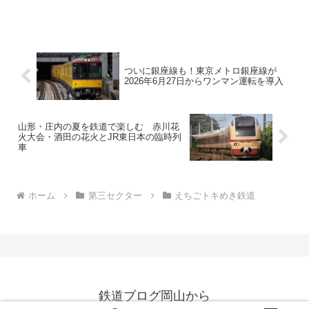
を引き継いだ鉄道会社が「青春18きっ
ぷ」とセットで使用できるフリー乗車券
を発売している路線もあります。そこ
で、今日は、「おれんじ18フリーきっ
ぷ」「トキ鉄18きっぷ」を紹介したいと
思います。
ついに銀座線も！東京メトロ銀座線が
2026年6月27日からワンマン運転を導入
山形・庄内の夏を鉄道で楽しむ 赤川花
火大会・酒田の花火とJR東日本の臨時列
車
ホーム
第三セクター
えちごトキめき鉄道
鉄道ブログ岡山から