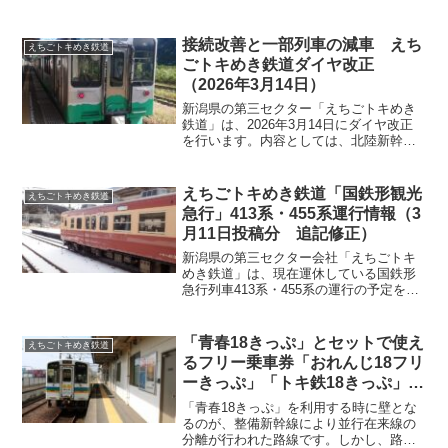
す。2025年度の上半期は7日間設定されて
いましたが既に6日は終了しています。小
さいころから鉄道に親しんでもらい将来
接続改善と一部列車の減車 えち
えちごトキめき鉄道
の利用者として獲...
ごトキめき鉄道ダイヤ改正
（2026年3月14日）
新潟県の第三セクター「えちごトキめき
鉄道」は、2026年3月14日にダイヤ改正
を行います。内容としては、北陸新幹線
およびほくほく線との接続改善とJR信越
本線への乗り入れ本数の減少そして減車
が含まれています。
えちごトキめき鉄道「国鉄形観光
えちごトキめき鉄道
急行」413系・455系運行情報（3
月11日投稿分 追記修正）
新潟県の第三セクター会社「えちごトキ
めき鉄道」は、現在運休している国鉄形
急行列車413系・455系の運行の予定を発
表しました。なお、2025年の3月9日をも
って「急行券」の制度は廃止されました
ので通常の乗車券で乗車することが可能
「青春18きっぷ」とセットで使え
えちごトキめき鉄道
です。なお、この記事は3月11日に投稿し
るフリー乗車券「おれんじ18フリ
た内容を加筆・修正しています。
ーきっぷ」「トキ鉄18きっぷ」
2026年度も発売決定！
「青春18きっぷ」を利用する時に壁とな
るのが、整備新幹線により並行在来線の
分離が行われた路線です。しかし、路線