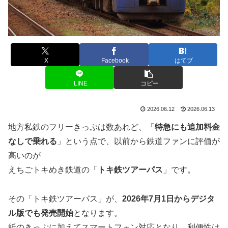
X
Facebook
はてブ
LINE
コピー
2026.06.12
2026.06.13
地方私鉄のフリーきっぷは数あれど、「
特急にも追加料金
なしで乗れる
」という点で、以前から鉄道ファンに評価が
高いのが
えちごトキめき鉄道の「
トキ鉄ツアーパス
」です。
その「トキ鉄ツアーパス」が、
2026年7月1日からデジタ
ル版でも発売開始
となります。
紙のきっぷに加えてスマートフォン対応となり、利便性は