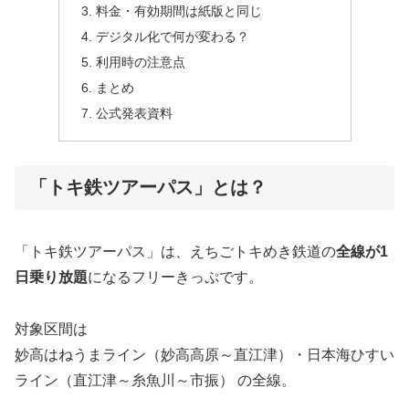
料金・有効期間は紙版と同じ
デジタル化で何が変わる？
利用時の注意点
まとめ
公式発表資料
「トキ鉄ツアーパス」とは？
「トキ鉄ツアーパス」は、えちごトキめき鉄道の
全線が1
日乗り放題
になるフリーきっぷです。
対象区間は
妙高はねうまライン（妙高高原～直江津）・日本海ひすい
ライン（直江津～糸魚川～市振） の全線。